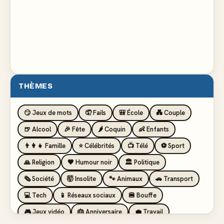
THÈMES
😏 Jeux de mots
🤦 Fails
🎒 École
💑 Couple
🍺 Alcool
🎉 Fête
🌶️ Coquin
👶 Enfants
👨‍👩‍👧 Famille
⭐ Célébrités
📺 Télé
⚽ Sport
🙏 Religion
🖤 Humour noir
🏛️ Politique
🗞️ Société
🤯 Insolite
🐾 Animaux
🚗 Transport
💻 Tech
📱 Réseaux sociaux
🍔 Bouffe
🎮 Jeux vidéo
🎂 Anniversaire
💼 Travail