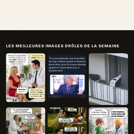
🏖️ Vacances
💸 Argent
🏥 Santé
👯 Amis
LES MEILLEURES IMAGES DRÔLES DE LA SEMAINE