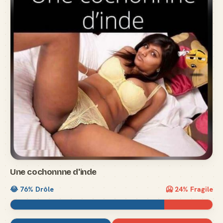
Une cochonnne d'inde
😂
76
% Drôle
🥶
24
% Fragile