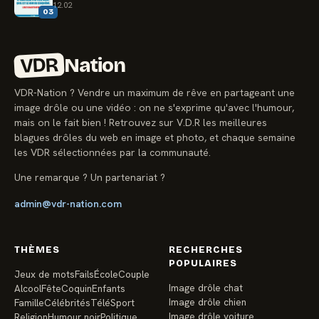
12.02
03
VDR
Nation
VDR-Nation ? Vendre un maximum de rêve en partageant une
image drôle ou une vidéo : on ne s'exprime qu'avec l'humour,
mais on le fait bien ! Retrouvez sur V.D.R les meilleures
blagues drôles du web en image et photo, et chaque semaine
les VDR sélectionnées par la communauté.
Une remarque ? Un partenariat ?
admin@vdr-nation.com
THÈMES
RECHERCHES
POPULAIRES
Jeux de mots
Fails
École
Couple
Image drôle chat
Alcool
Fête
Coquin
Enfants
Image drôle chien
Famille
Célébrités
Télé
Sport
Image drôle voiture
Religion
Humour noir
Politique