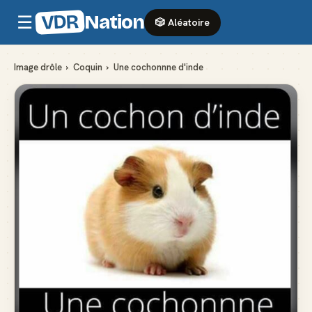
VDR
Nation
☰
🎲 Aléatoire
Image drôle
›
Coquin
›
Une cochonnne d'inde