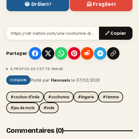
😂 Drôle
🥶 Fragile
137
43
🔗 Copier
Partager
À PROPOS DE CETTE IMAGE
Posté par
Hanouais
le
07/02/2020
COQUIN
#cochon d'inde
#cochonne
#lingerie
#femme
#jeu de mots
#inde
Commentaires (0)