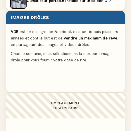
Climatiseur portable installé sur le balcon
▲ 7
IMAGES DRÔLES
Le problème cardiaque du médecin
▲ 6
VDR
est né d'un groupe Facebook existant depuis plusieurs
années et dont le but est de
vendre un maximum de rêve
La voisine en bikini pour que le mari tonde la
en partageant des images et vidéos drôles.
pelouse
▲ 6
Chaque semaine, nous sélectionnons la meilleure image
drole pour vous fournir votre dose de rire.
Docteur, la douleur change de place tout le temps !
▲ 6
EMPLACEMENT
PUBLICITAIRE