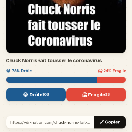
Chuck Norris fait tousser le coronavirus
😂
76
% Drôle
🥶
24
% Fragile
😂 Drôle
🥶 Fragile
103
33
🔗 Copier