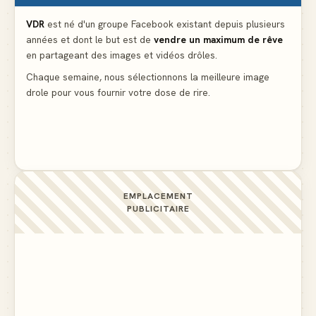
Le problème cardiaque du médecin
▲ 6
VDR
est né d'un groupe Facebook existant depuis plusieurs
années et dont le but est de
vendre un maximum de rêve
La voisine en bikini pour que le mari tonde la
en partageant des images et vidéos drôles.
pelouse
▲ 6
Chaque semaine, nous sélectionnons la meilleure image
drole pour vous fournir votre dose de rire.
Docteur, la douleur change de place tout le temps !
▲ 6
EMPLACEMENT
PUBLICITAIRE