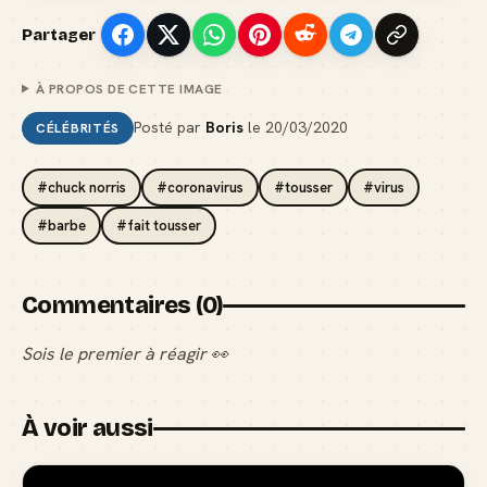
Partager
À PROPOS DE CETTE IMAGE
Posté par
Boris
le
20/03/2020
CÉLÉBRITÉS
#chuck norris
#coronavirus
#tousser
#virus
#barbe
#fait tousser
Commentaires (0)
Sois le premier à réagir 👀
À voir aussi