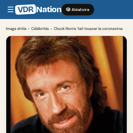
VDR
Nation
☰
🎲 Aléatoire
Image drôle
›
Célébrités
›
Chuck Norris fait tousser le coronavirus