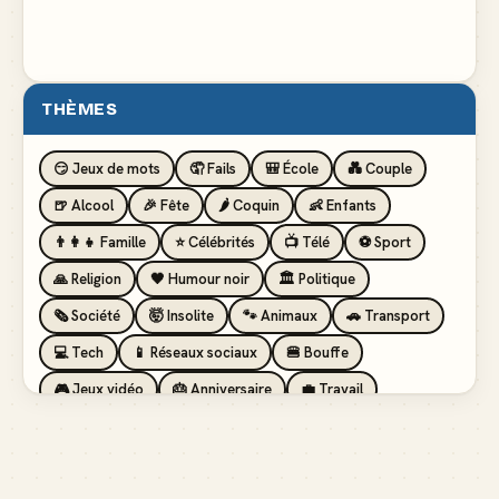
THÈMES
😏 Jeux de mots
🤦 Fails
🎒 École
💑 Couple
🍺 Alcool
🎉 Fête
🌶️ Coquin
👶 Enfants
👨‍👩‍👧 Famille
⭐ Célébrités
📺 Télé
⚽ Sport
🙏 Religion
🖤 Humour noir
🏛️ Politique
🗞️ Société
🤯 Insolite
🐾 Animaux
🚗 Transport
💻 Tech
📱 Réseaux sociaux
🍔 Bouffe
🎮 Jeux vidéo
🎂 Anniversaire
💼 Travail
🏖️ Vacances
💸 Argent
🏥 Santé
👯 Amis