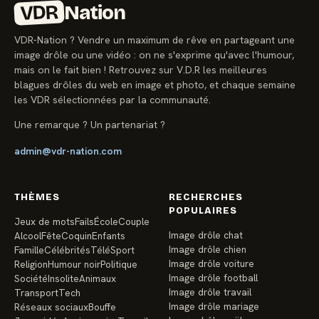
VDR
Nation
VDR-Nation ? Vendre un maximum de rêve en partageant une
image drôle ou une vidéo : on ne s'exprime qu'avec l'humour,
mais on le fait bien ! Retrouvez sur V.D.R les meilleures
blagues drôles du web en image et photo, et chaque semaine
les VDR sélectionnées par la communauté.
Une remarque ? Un partenariat ?
admin@vdr-nation.com
THÈMES
RECHERCHES
POPULAIRES
Jeux de mots
Fails
École
Couple
Image drôle chat
Alcool
Fête
Coquin
Enfants
Image drôle chien
Famille
Célébrités
Télé
Sport
Image drôle voiture
Religion
Humour noir
Politique
Image drôle football
Société
Insolite
Animaux
Image drôle travail
Transport
Tech
Image drôle mariage
Réseaux sociaux
Bouffe