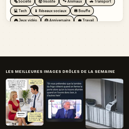
🗞️ Société
🤯 Insolite
🐾 Animaux
🚗 Transport
💻 Tech
📱 Réseaux sociaux
🍔 Bouffe
🎮 Jeux vidéo
🎂 Anniversaire
💼 Travail
🏖️ Vacances
💸 Argent
🏥 Santé
👯 Amis
LES MEILLEURES IMAGES DRÔLES DE LA SEMAINE