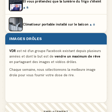
Et vous prétendez que la lumière du frigo s'éteint
▲ 8
Climatiseur portable installé sur le balcon
▲ 6
IMAGES DRÔLES
Partager l'addition alors que vous n'avez pris
qu'une entrée
▲ 537
VDR
est né d'un groupe Facebook existant depuis plusieurs
années et dont le but est de
vendre un maximum de rêve
en partageant des images et vidéos drôles.
Le mendiant revient avec un livre de cuisine
▲ 5
Chaque semaine, nous sélectionnons la meilleure image
drole pour vous fournir votre dose de rire.
Ne pleure pas mon Martin, c'est juste du football
▲ 5
EMPLACEMENT