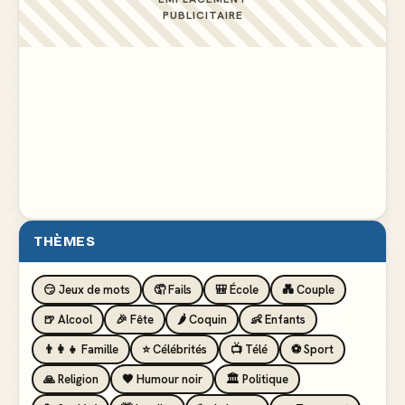
PUBLICITAIRE
THÈMES
😏 Jeux de mots
🤦 Fails
🎒 École
💑 Couple
🍺 Alcool
🎉 Fête
🌶️ Coquin
👶 Enfants
👨‍👩‍👧 Famille
⭐ Célébrités
📺 Télé
⚽ Sport
🙏 Religion
🖤 Humour noir
🏛️ Politique