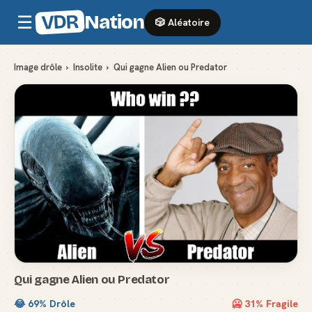
VDR
Nation
☰
🎲 Aléatoire
Image drôle
›
Insolite
›
Qui gagne Alien ou Predator
Qui gagne Alien ou Predator
😂
69
% Drôle
🥶
31
% Fragile