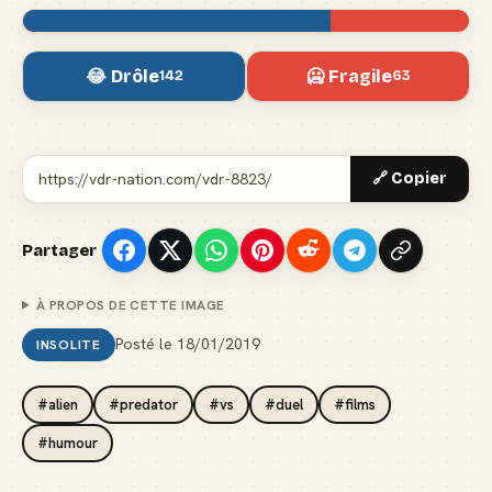
😂 Drôle
🥶 Fragile
142
63
🔗 Copier
Partager
À PROPOS DE CETTE IMAGE
Posté le
18/01/2019
INSOLITE
#alien
#predator
#vs
#duel
#films
#humour