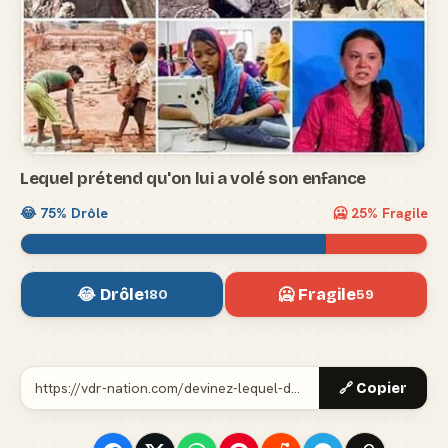
Lequel prétend qu'on lui a volé son enfance
😂
75
% Drôle
🥶
25
% Fragile
😂 Drôle
🥶 Fragile
180
59
🔗 Copier