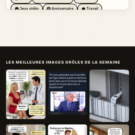
🎮 Jeux vidéo
🎂 Anniversaire
💼 Travail
🏖️ Vacances
💸 Argent
🏥 Santé
👯 Amis
LES MEILLEURES IMAGES DRÔLES DE LA SEMAINE