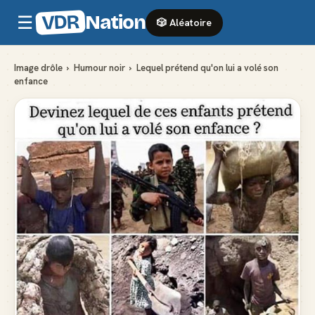
VDR
Nation
☰
🎲 Aléatoire
Image drôle
›
Humour noir
›
Lequel prétend qu'on lui a volé son
enfance