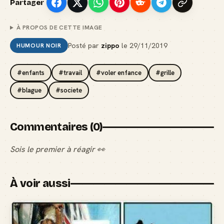
Partager
À PROPOS DE CETTE IMAGE
Posté par
zippo
le
29/11/2019
HUMOUR NOIR
#enfants
#travail
#voler enfance
#grille
#blague
#societe
Commentaires (0)
Sois le premier à réagir 👀
À voir aussi