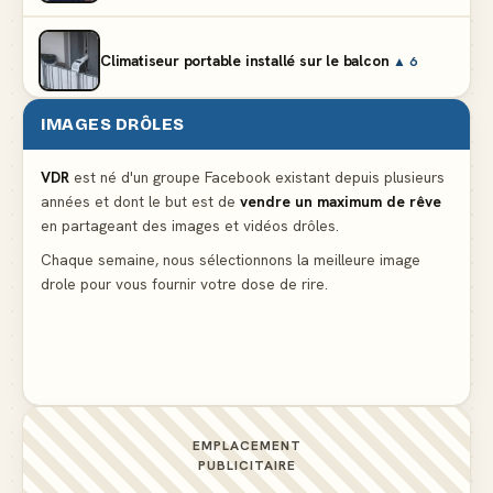
Climatiseur portable installé sur le balcon
▲ 6
IMAGES DRÔLES
Le mendiant revient avec un livre de cuisine
▲ 5
VDR
est né d'un groupe Facebook existant depuis plusieurs
années et dont le but est de
vendre un maximum de rêve
Ne pleure pas mon Martin, c'est juste du football
en partageant des images et vidéos drôles.
▲ 5
Chaque semaine, nous sélectionnons la meilleure image
drole pour vous fournir votre dose de rire.
C'est ma 3ème culotte qui disparait, je crois que
c'est elle
▲ 4
EMPLACEMENT
PUBLICITAIRE