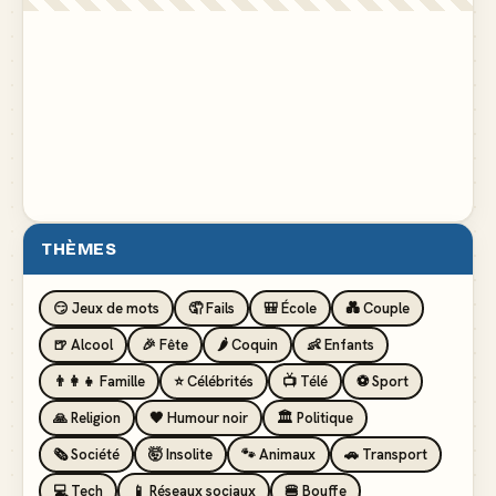
THÈMES
😏 Jeux de mots
🤦 Fails
🎒 École
💑 Couple
🍺 Alcool
🎉 Fête
🌶️ Coquin
👶 Enfants
👨‍👩‍👧 Famille
⭐ Célébrités
📺 Télé
⚽ Sport
🙏 Religion
🖤 Humour noir
🏛️ Politique
🗞️ Société
🤯 Insolite
🐾 Animaux
🚗 Transport
💻 Tech
📱 Réseaux sociaux
🍔 Bouffe