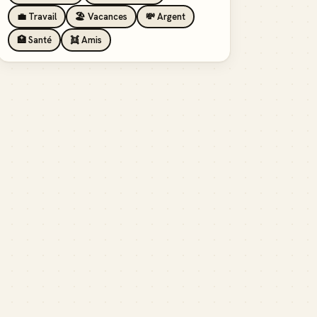
💼 Travail
🏖️ Vacances
💸 Argent
🏥 Santé
👯 Amis