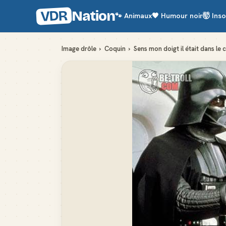
VDR
Nation
🐾
Animaux
🖤
Humour noir
🤯
Inso
Image drôle
›
Coquin
›
Sens mon doigt il était dans le