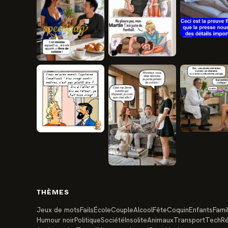
THÈMES
Jeux de mots
Fails
École
Couple
Alcool
Fête
Coquin
Enfants
Famil
Humour noir
Politique
Société
Insolite
Animaux
Transport
Tech
Ré