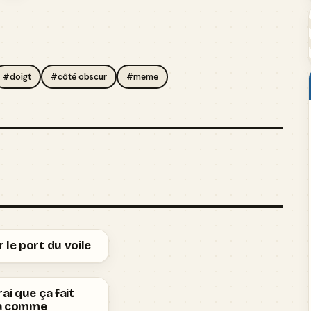
#doigt
#côté obscur
#meme
 le port du voile
rai que ça fait
a comme