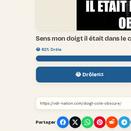
Sens mon doigt il était dans le
😂
82
% Drôle
😂 Drôle
153
Partager