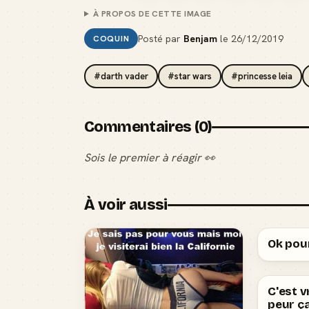
À PROPOS DE CETTE IMAGE
Posté par
Benjam
le
26/12/2019
COQUIN
#darth vader
#star wars
#princesse leia
Commentaires (0)
Sois le premier à réagir 👀
À voir aussi
Ok pour
C'est v
peur ç