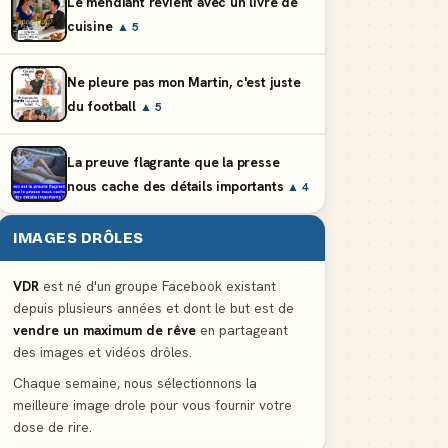
Le mendiant revient avec un livre de
cuisine
▲ 5
Ne pleure pas mon Martin, c'est juste
du football
▲ 5
La preuve flagrante que la presse
nous cache des détails importants
▲ 4
IMAGES DRÔLES
VDR
est né d'un groupe Facebook existant
depuis plusieurs années et dont le but est de
vendre un maximum de rêve
en partageant
des images et vidéos drôles.
Chaque semaine, nous sélectionnons la
meilleure image drole pour vous fournir votre
dose de rire.