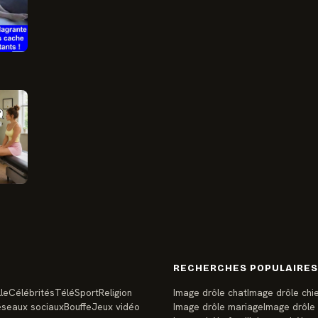
RECHERCHES POPULAIRES
le
Célébrités
Télé
Sport
Religion
Image drôle chat
Image drôle chi
seaux sociaux
Bouffe
Jeux vidéo
Image drôle mariage
Image drôle