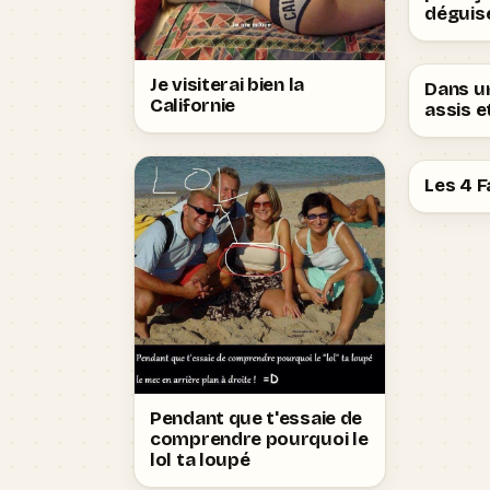
déguis
Je visiterai bien la
Dans un
Californie
assis et
Les 4 
Pendant que t'essaie de
comprendre pourquoi le
lol ta loupé