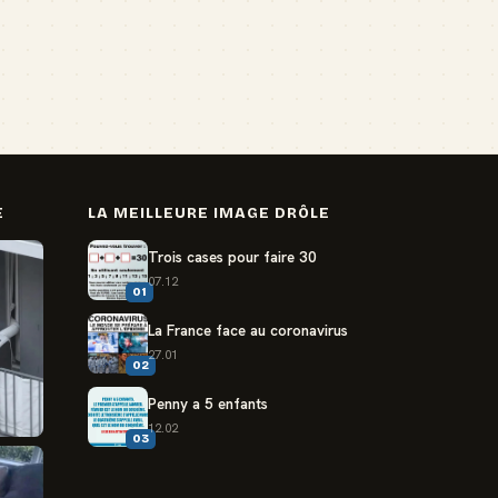
E
LA MEILLEURE IMAGE DRÔLE
Trois cases pour faire 30
07.12
01
La France face au coronavirus
27.01
02
Penny a 5 enfants
12.02
03