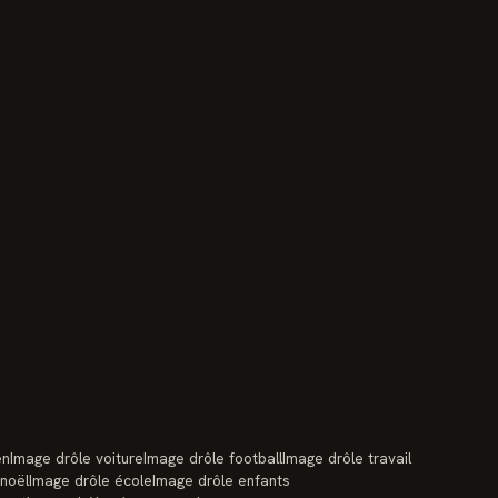
en
Image drôle voiture
Image drôle football
Image drôle travail
 noël
Image drôle école
Image drôle enfants