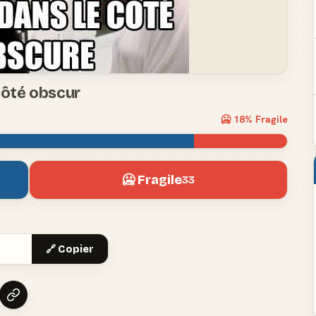
 côté obscur
🥶
18
% Fragile
🥶 Fragile
33
🔗 Copier