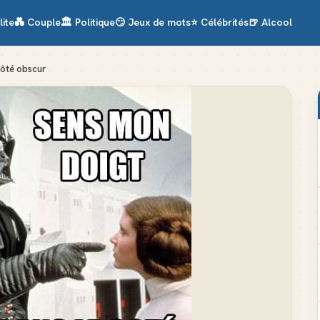
lite
💑
Couple
🏛️
Politique
😏
Jeux de mots
⭐
Célébrités
🍺
Alcool
 côté obscur