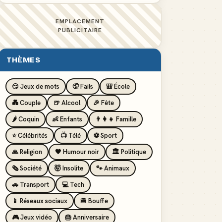
EMPLACEMENT
PUBLICITAIRE
THÈMES
😏 Jeux de mots
🤦 Fails
🎒 École
💑 Couple
🍺 Alcool
🎉 Fête
🌶️ Coquin
👶 Enfants
👨‍👩‍👧 Famille
⭐ Célébrités
📺 Télé
⚽ Sport
🙏 Religion
🖤 Humour noir
🏛️ Politique
🗞️ Société
🤯 Insolite
🐾 Animaux
🚗 Transport
💻 Tech
📱 Réseaux sociaux
🍔 Bouffe
🎮 Jeux vidéo
🎂 Anniversaire