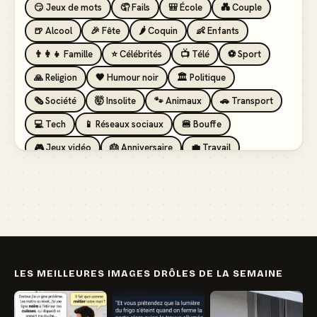
😏 Jeux de mots
🤦 Fails
🎒 École
💑 Couple
🍺 Alcool
🎉 Fête
🌶️ Coquin
👶 Enfants
👨‍👩‍👧 Famille
⭐ Célébrités
📺 Télé
⚽ Sport
🙏 Religion
🖤 Humour noir
🏛️ Politique
🗞️ Société
🤯 Insolite
🐾 Animaux
🚗 Transport
💻 Tech
📱 Réseaux sociaux
🍔 Bouffe
🎮 Jeux vidéo
🎂 Anniversaire
💼 Travail
🏖️ Vacances
💸 Argent
🏥 Santé
👯 Amis
LES MEILLEURES IMAGES DRÔLES DE LA SEMAINE