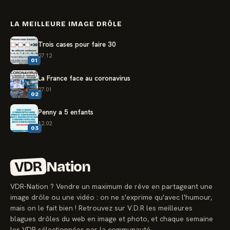
LA MEILLEURE IMAGE DRÔLE
Trois cases pour faire 30
07.12
01
La France face au coronavirus
27.01
02
Penny a 5 enfants
12.02
03
VDR
Nation
VDR-Nation ? Vendre un maximum de rêve en partageant une
image drôle ou une vidéo : on ne s'exprime qu'avec l'humour,
mais on le fait bien ! Retrouvez sur V.D.R les meilleures
blagues drôles du web en image et photo, et chaque semaine
les VDR sélectionnées par la communauté.