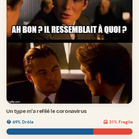
Un type m'a refilé le coronavirus
😂
69
% Drôle
🥶
31
% Fragile