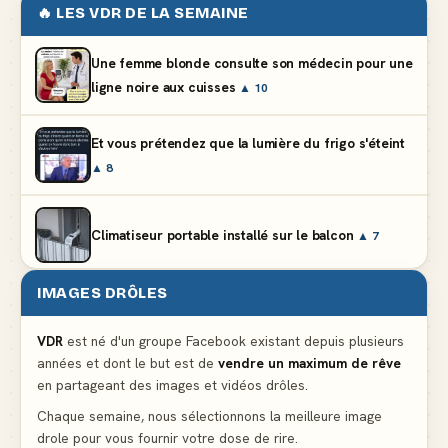
🔥 LES VDR DE LA SEMAINE
Une femme blonde consulte son médecin pour une
ligne noire aux cuisses
▲ 10
Et vous prétendez que la lumière du frigo s'éteint
▲ 8
Climatiseur portable installé sur le balcon
▲ 7
IMAGES DRÔLES
Le problème cardiaque du médecin
▲ 6
VDR
est né d'un groupe Facebook existant depuis plusieurs
années et dont le but est de
vendre un maximum de rêve
La voisine en bikini pour que le mari tonde la
en partageant des images et vidéos drôles.
pelouse
▲ 6
Chaque semaine, nous sélectionnons la meilleure image
drole pour vous fournir votre dose de rire.