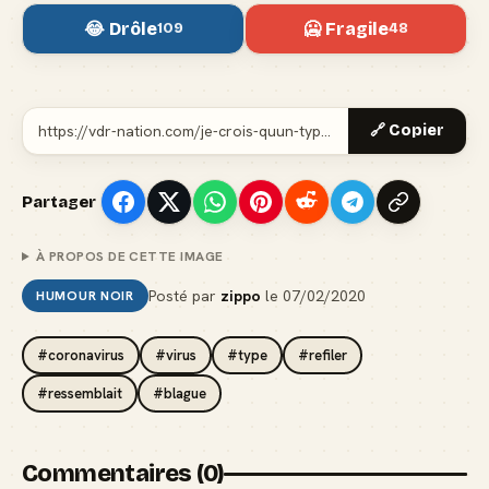
😂 Drôle
🥶 Fragile
109
48
🔗 Copier
Partager
À PROPOS DE CETTE IMAGE
Posté par
zippo
le
07/02/2020
HUMOUR NOIR
#coronavirus
#virus
#type
#refiler
#ressemblait
#blague
Commentaires (0)