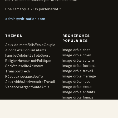
Une remarque ? Un partenariat ?
admin@vdr-nation.com
THÈMES
RECHERCHES
POPULAIRES
Jeux de mots
Fails
École
Couple
Image drôle chat
Alcool
Fête
Coquin
Enfants
Image drôle chien
Famille
Célébrités
Télé
Sport
Image drôle voiture
Religion
Humour noir
Politique
Image drôle football
Société
Insolite
Animaux
Image drôle travail
Transport
Tech
Image drôle mariage
Réseaux sociaux
Bouffe
Image drôle noël
Jeux vidéo
Anniversaire
Travail
Image drôle école
Vacances
Argent
Santé
Amis
Image drôle enfants
Image drôle famille
Image drôle sport
Image drôle réseaux sociaux