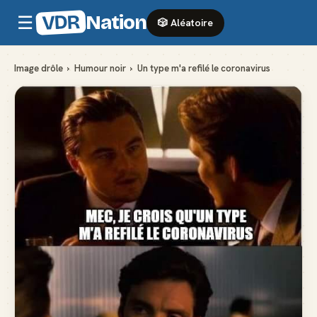
VDR
Nation
☰
🎲 Aléatoire
Image drôle
›
Humour noir
›
Un type m'a refilé le coronavirus