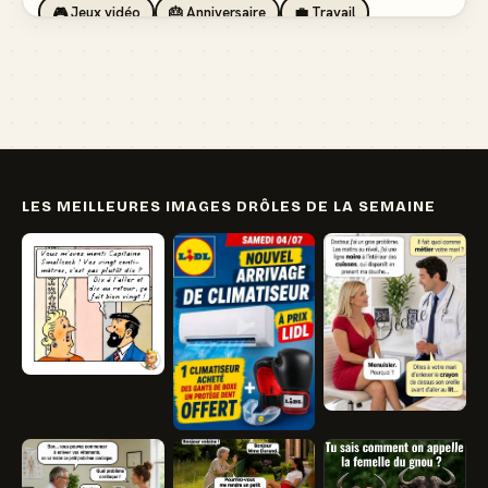
🎮 Jeux vidéo
🎂 Anniversaire
💼 Travail
🏖️ Vacances
💸 Argent
🏥 Santé
👯 Amis
LES MEILLEURES IMAGES DRÔLES DE LA SEMAINE