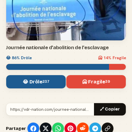
Journée nationale d'abolition de l'esclavage
😂
86
% Drôle
🥶
14
% Fragile
😂 Drôle
🥶 Fragile
237
39
🔗 Copier
Partager