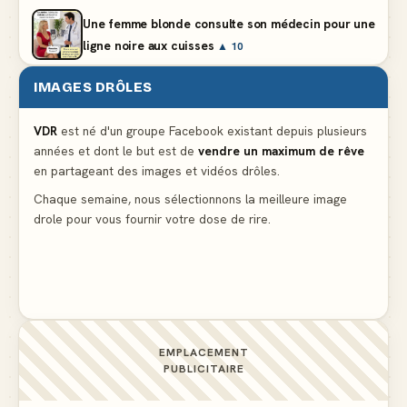
Une femme blonde consulte son médecin pour une
ligne noire aux cuisses
▲ 10
IMAGES DRÔLES
Le problème cardiaque du médecin
▲ 6
VDR
est né d'un groupe Facebook existant depuis plusieurs
années et dont le but est de
vendre un maximum de rêve
La voisine en bikini pour que le mari tonde la
en partageant des images et vidéos drôles.
pelouse
▲ 6
Chaque semaine, nous sélectionnons la meilleure image
drole pour vous fournir votre dose de rire.
Tu sais comment on appelle la femelle du gnou ?
▲ 4
EMPLACEMENT
PUBLICITAIRE