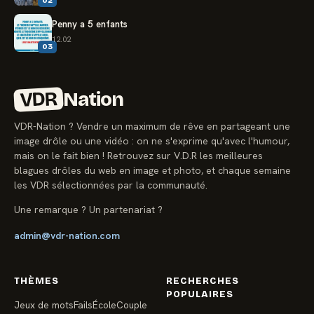
02
Penny a 5 enfants
12.02
03
VDR
Nation
VDR-Nation ? Vendre un maximum de rêve en partageant une
image drôle ou une vidéo : on ne s'exprime qu'avec l'humour,
mais on le fait bien ! Retrouvez sur V.D.R les meilleures
blagues drôles du web en image et photo, et chaque semaine
les VDR sélectionnées par la communauté.
Une remarque ? Un partenariat ?
admin@vdr-nation.com
THÈMES
RECHERCHES
POPULAIRES
Jeux de mots
Fails
École
Couple