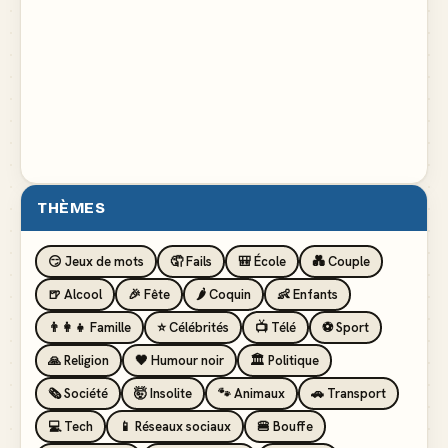
THÈMES
😏 Jeux de mots
🤦 Fails
🎒 École
💑 Couple
🍺 Alcool
🎉 Fête
🌶️ Coquin
👶 Enfants
👨‍👩‍👧 Famille
⭐ Célébrités
📺 Télé
⚽ Sport
🙏 Religion
🖤 Humour noir
🏛️ Politique
🗞️ Société
🤯 Insolite
🐾 Animaux
🚗 Transport
💻 Tech
📱 Réseaux sociaux
🍔 Bouffe