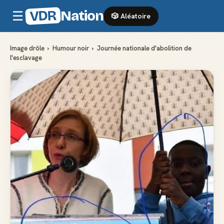
VDR
Nation
☰
🎲 Aléatoire
Image drôle
›
Humour noir
›
Journée nationale d'abolition de
l'esclavage