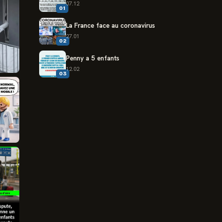
07.12
01
La France face au coronavirus
27.01
02
Penny a 5 enfants
12.02
03