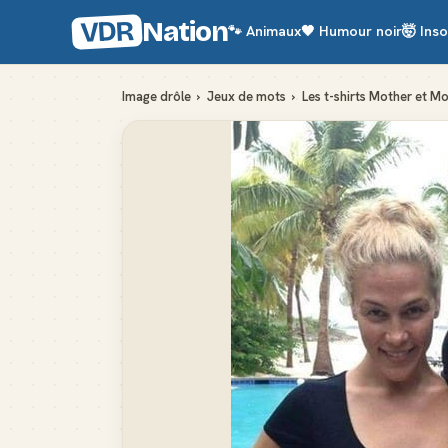
VDR
Nation
🐾
Animaux
🖤
Humour noir
🤯
Inso
Image drôle
›
Jeux de mots
›
Les t-shirts Mother et M