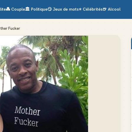
lite
💑
Couple
🏛️
Politique
😏
Jeux de mots
⭐
Célébrités
🍺
Alcool
other Fucker