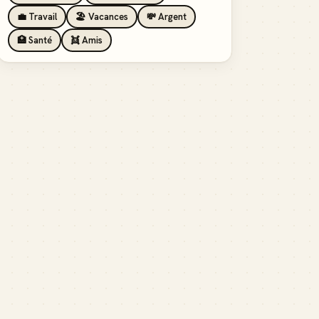
💼 Travail
🏖️ Vacances
💸 Argent
🏥 Santé
👯 Amis