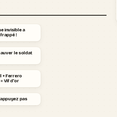
 invisible a
frappé !
 sauver le soldat
l + Ferrero
= Vif d'or
n’appuyez pas