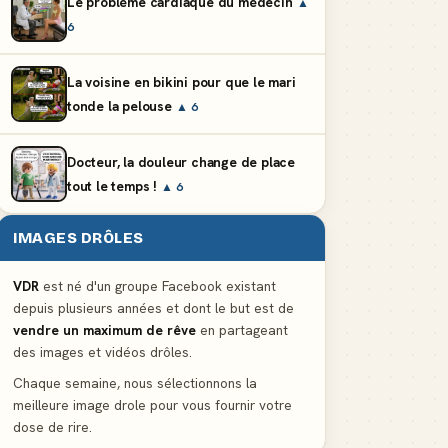
Le problème cardiaque du médecin
▲
6
La voisine en bikini pour que le mari
tonde la pelouse
▲ 6
Docteur, la douleur change de place
tout le temps !
▲ 6
IMAGES DRÔLES
VDR
est né d'un groupe Facebook existant
depuis plusieurs années et dont le but est de
vendre un maximum de rêve
en partageant
des images et vidéos drôles.
Chaque semaine, nous sélectionnons la
meilleure image drole pour vous fournir votre
dose de rire.