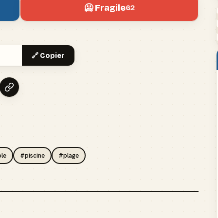
🥶 Fragile
62
🔗 Copier
le
#piscine
#plage