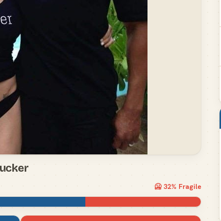
Fucker
🥶
32
% Fragile