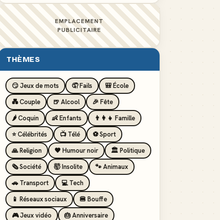
EMPLACEMENT
PUBLICITAIRE
THÈMES
😏 Jeux de mots
🤦 Fails
🎒 École
💑 Couple
🍺 Alcool
🎉 Fête
🌶️ Coquin
👶 Enfants
👨‍👩‍👧 Famille
⭐ Célébrités
📺 Télé
⚽ Sport
🙏 Religion
🖤 Humour noir
🏛️ Politique
🗞️ Société
🤯 Insolite
🐾 Animaux
🚗 Transport
💻 Tech
📱 Réseaux sociaux
🍔 Bouffe
🎮 Jeux vidéo
🎂 Anniversaire