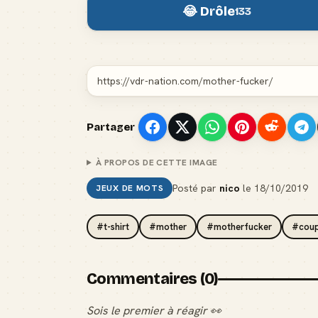
😂 Drôle
133
Partager
À PROPOS DE CETTE IMAGE
Posté par
nico
le
18/10/2019
JEUX DE MOTS
#t-shirt
#mother
#motherfucker
#coup
Commentaires (0)
Sois le premier à réagir 👀