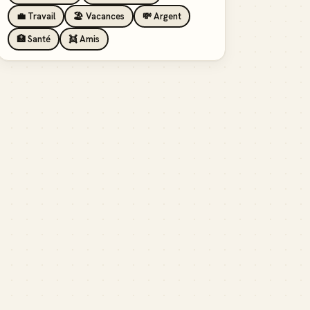
💼 Travail
🏖️ Vacances
💸 Argent
🏥 Santé
👯 Amis