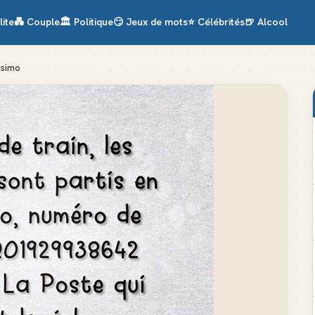
lite
💑
Couple
🏛️
Politique
😏
Jeux de mots
⭐
Célébrités
🍺
Alcool
ssimo