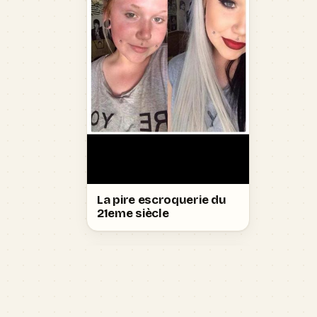
La pire escroquerie du
21eme siècle