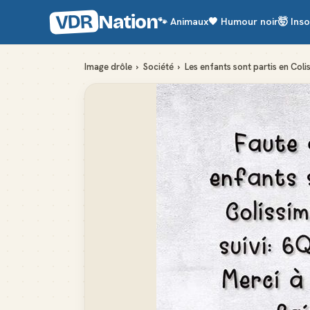
VDR
Nation
🐾
Animaux
🖤
Humour noir
🤯
Inso
Image drôle
›
Société
›
Les enfants sont partis en Coli