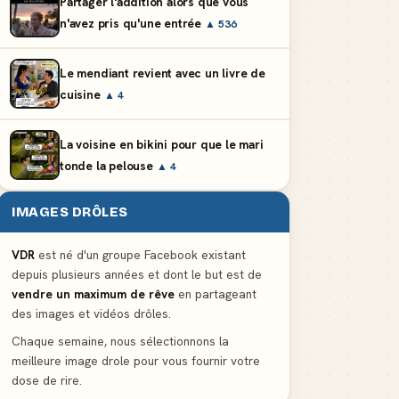
Partager l'addition alors que vous
n'avez pris qu'une entrée
▲ 536
Le mendiant revient avec un livre de
cuisine
▲ 4
La voisine en bikini pour que le mari
tonde la pelouse
▲ 4
IMAGES DRÔLES
VDR
est né d'un groupe Facebook existant
depuis plusieurs années et dont le but est de
vendre un maximum de rêve
en partageant
des images et vidéos drôles.
Chaque semaine, nous sélectionnons la
meilleure image drole pour vous fournir votre
dose de rire.