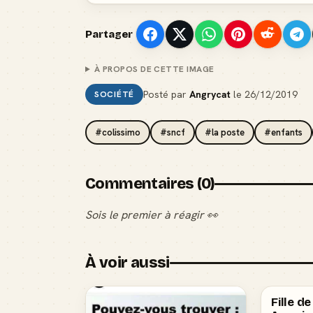
Partager
À PROPOS DE CETTE IMAGE
Posté par
Angrycat
le
26/12/2019
SOCIÉTÉ
#colissimo
#sncf
#la poste
#enfants
Commentaires (0)
Sois le premier à réagir 👀
À voir aussi
Fille d