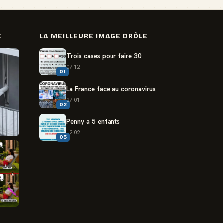
E
LA MEILLEURE IMAGE DRÔLE
Trois cases pour faire 30
07.12
01
La France face au coronavirus
27.01
02
Penny a 5 enfants
12.02
03