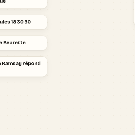
ue
les 18 30 50
e Beurette
 Ramsay répond