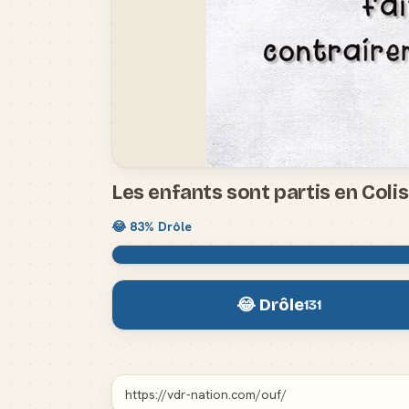
Les enfants sont partis en Coli
😂
83
% Drôle
😂 Drôle
131