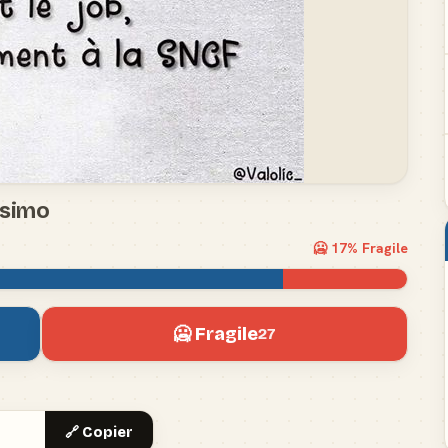
ssimo
🥶
17
% Fragile
🥶 Fragile
27
🔗 Copier