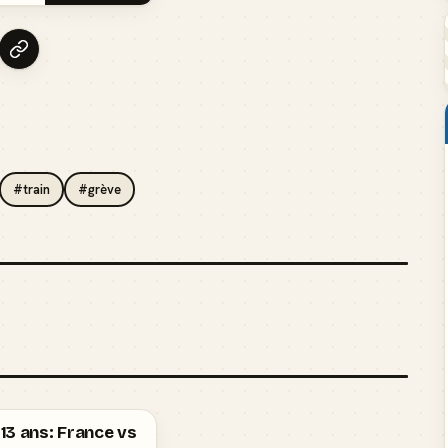
#train
#grève
e 13 ans: France vs