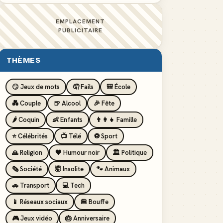
EMPLACEMENT
PUBLICITAIRE
THÈMES
😏 Jeux de mots
🤦 Fails
🎒 École
💑 Couple
🍺 Alcool
🎉 Fête
🌶️ Coquin
👶 Enfants
👨‍👩‍👧 Famille
⭐ Célébrités
📺 Télé
⚽ Sport
🙏 Religion
🖤 Humour noir
🏛️ Politique
🗞️ Société
🤯 Insolite
🐾 Animaux
🚗 Transport
💻 Tech
📱 Réseaux sociaux
🍔 Bouffe
🎮 Jeux vidéo
🎂 Anniversaire