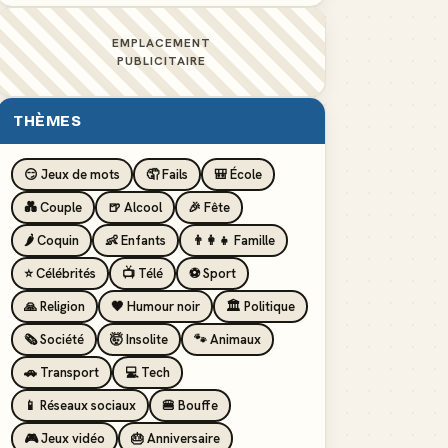
EMPLACEMENT
PUBLICITAIRE
THÈMES
😏 Jeux de mots
🤦 Fails
🎒 École
💑 Couple
🍺 Alcool
🎉 Fête
🌶️ Coquin
👶 Enfants
👨‍👩‍👧 Famille
⭐ Célébrités
📺 Télé
⚽ Sport
🙏 Religion
🖤 Humour noir
🏛️ Politique
🗞️ Société
🤯 Insolite
🐾 Animaux
🚗 Transport
💻 Tech
📱 Réseaux sociaux
🍔 Bouffe
🎮 Jeux vidéo
🎂 Anniversaire