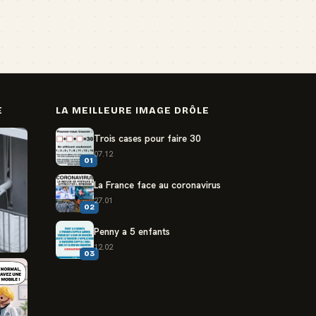
E
LA MEILLEURE IMAGE DRÔLE
Trois cases pour faire 30
07.12
01
La France face au coronavirus
27.01
02
Penny a 5 enfants
12.02
03