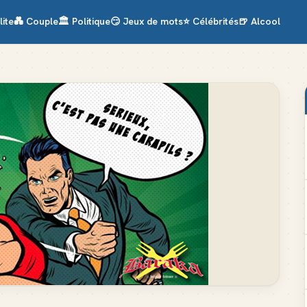
lite
💑
Couple
🏛️
Politique
😏
Jeux de mots
⭐
Célébrités
🍺
Alcool