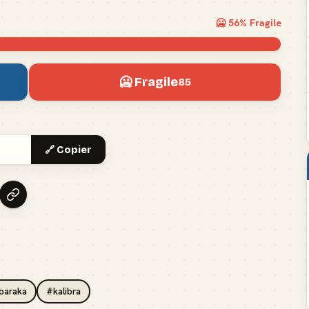
🥶
56
% Fragile
🥶 Fragile
85
🔗 Copier
baraka
#kalibra