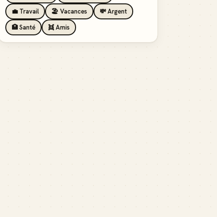
💼 Travail
🏖️ Vacances
💸 Argent
🏥 Santé
👯 Amis