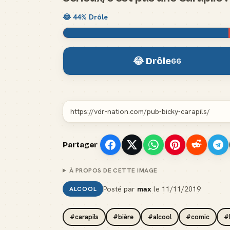
😂
44
% Drôle
😂 Drôle
66
Partager
À PROPOS DE CETTE IMAGE
Posté par
max
le
11/11/2019
ALCOOL
#carapils
#bière
#alcool
#comic
#