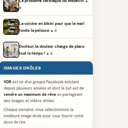
Le problème cardiaque du médecin
▲
6
La voisine en bikini pour que le mari
tonde la pelouse
▲ 6
Docteur, la douleur change de place
tout le temps !
▲ 6
IMAGES DRÔLES
VDR
est né d'un groupe Facebook existant
depuis plusieurs années et dont le but est de
vendre un maximum de rêve
en partageant
des images et vidéos drôles.
Chaque semaine, nous sélectionnons la
meilleure image drole pour vous fournir votre
dose de rire.