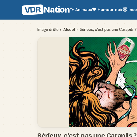
VDR
Nation
🐾
Animaux
🖤
Humour noir
🤯
Inso
Image drôle
›
Alcool
›
Sérieux, c'est pas une Carapils ?
Sérieux, c'est pas une Carapils ?