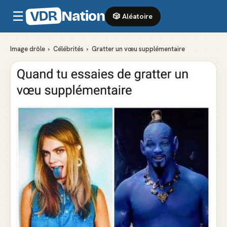
VDR
Nation
☰
🎲 Aléatoire
Image drôle
›
Célébrités
›
Gratter un vœu supplémentaire