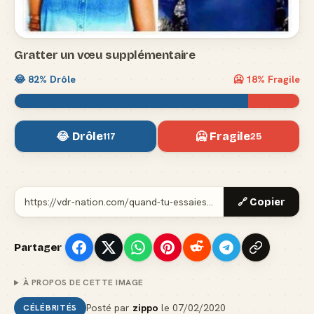
Gratter un vœu supplémentaire
😂
82
% Drôle
🥶
18
% Fragile
😂 Drôle
🥶 Fragile
117
25
🔗 Copier
Partager
À PROPOS DE CETTE IMAGE
Posté par
zippo
le
07/02/2020
CÉLÉBRITÉS