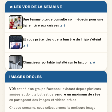
🔥 LES VDR DE LA SEMAINE
Une femme blonde consulte son médecin pour une
ligne noire aux cuisses
▲ 8
Et vous prétendez que la lumière du frigo s'éteint
▲ 8
Climatiseur portable installé sur le balcon
▲ 6
IMAGES DRÔLES
Partager l'addition alors que vous n'avez pris
qu'une entrée
▲ 536
VDR
est né d'un groupe Facebook existant depuis plusieurs
années et dont le but est de
vendre un maximum de rêve
en partageant des images et vidéos drôles.
Le mendiant revient avec un livre de cuisine
▲ 4
Chaque semaine, nous sélectionnons la meilleure image