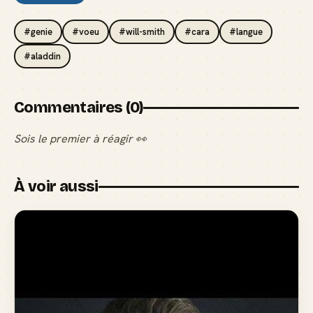
#genie
#voeu
#will-smith
#cara
#langue
#aladdin
Commentaires (0)
Sois le premier à réagir 👀
À voir aussi