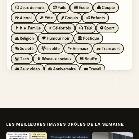
😏 Jeux de mots
🤦 Fails
🎒 École
💑 Couple
🍺 Alcool
🎉 Fête
🌶️ Coquin
👶 Enfants
👨‍👩‍👧 Famille
⭐ Célébrités
📺 Télé
⚽ Sport
🙏 Religion
🖤 Humour noir
🏛️ Politique
🗞️ Société
🤯 Insolite
🐾 Animaux
🚗 Transport
💻 Tech
📱 Réseaux sociaux
🍔 Bouffe
🎮 Jeux vidéo
🎂 Anniversaire
💼 Travail
🏖️ Vacances
💸 Argent
🏥 Santé
👯 Amis
LES MEILLEURES IMAGES DRÔLES DE LA SEMAINE