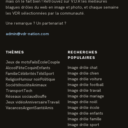
mais on le fait bien ! Retrouvez sur V.D.R les meilleures
blagues drôles du web en image et photo, et chaque semaine
les VDR sélectionnées par la communauté.
Une remarque ? Un partenariat ?
admin@vdr-nation.com
THÈMES
RECHERCHES
POPULAIRES
Jeux de mots
Fails
École
Couple
Image drôle chat
Alcool
Fête
Coquin
Enfants
Image drôle chien
Famille
Célébrités
Télé
Sport
Image drôle voiture
Religion
Humour noir
Politique
Image drôle football
Société
Insolite
Animaux
Image drôle travail
Transport
Tech
Image drôle mariage
Réseaux sociaux
Bouffe
Image drôle noël
Jeux vidéo
Anniversaire
Travail
Image drôle école
Vacances
Argent
Santé
Amis
Image drôle enfants
Image drôle famille
Image drôle sport