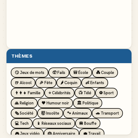
THÈMES
😏 Jeux de mots
🤦 Fails
🎒 École
💑 Couple
🍺 Alcool
🎉 Fête
🌶️ Coquin
👶 Enfants
👨‍👩‍👧 Famille
⭐ Célébrités
📺 Télé
⚽ Sport
🙏 Religion
🖤 Humour noir
🏛️ Politique
🗞️ Société
🤯 Insolite
🐾 Animaux
🚗 Transport
💻 Tech
📱 Réseaux sociaux
🍔 Bouffe
🎮 Jeux vidéo
🎂 Anniversaire
💼 Travail