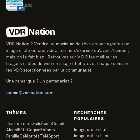
12.02
03
VDR
Nation
VDR-Nation ? Vendre un maximum de rêve en partageant une
image drôle ou une vidéo : on ne s'exprime qu'avec l'humour,
mais on le fait bien ! Retrouvez sur V.D.R les meilleures
blagues drôles du web en image et photo, et chaque semaine
les VDR sélectionnées par la communauté.
Une remarque ? Un partenariat ?
admin@vdr-nation.com
THÈMES
RECHERCHES
POPULAIRES
Jeux de mots
Fails
École
Couple
Image drôle chat
Alcool
Fête
Coquin
Enfants
Image drôle chien
Famille
Célébrités
Télé
Sport