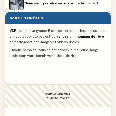
Climatiseur portable installé sur le balcon
▲ 7
IMAGES DRÔLES
Le problème cardiaque du médecin
▲ 6
VDR
est né d'un groupe Facebook existant depuis plusieurs
années et dont le but est de
vendre un maximum de rêve
La voisine en bikini pour que le mari tonde la
en partageant des images et vidéos drôles.
pelouse
▲ 6
Chaque semaine, nous sélectionnons la meilleure image
drole pour vous fournir votre dose de rire.
Docteur, la douleur change de place tout le temps !
▲ 6
EMPLACEMENT
PUBLICITAIRE