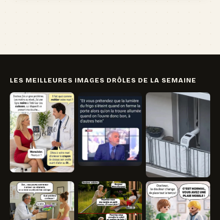
🏖️ Vacances
💸 Argent
🏥 Santé
👯 Amis
LES MEILLEURES IMAGES DRÔLES DE LA SEMAINE