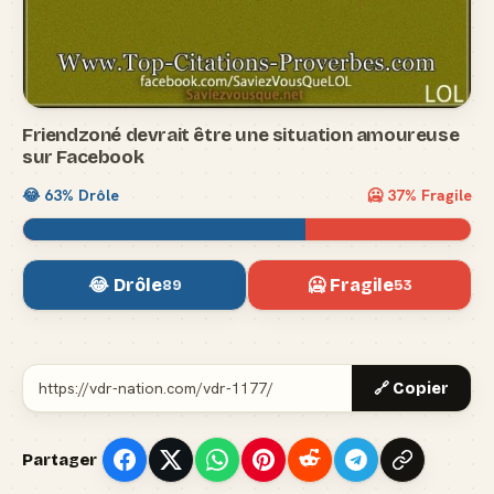
Friendzoné devrait être une situation amoureuse
sur Facebook
😂
63
% Drôle
🥶
37
% Fragile
😂 Drôle
🥶 Fragile
89
53
🔗 Copier
Partager