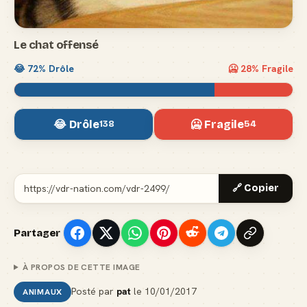
Le chat offensé
😂
72
% Drôle
🥶
28
% Fragile
😂 Drôle
🥶 Fragile
138
54
🔗 Copier
Partager
À PROPOS DE CETTE IMAGE
Posté par
pat
le
10/01/2017
ANIMAUX