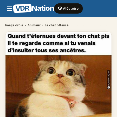
VDR
Nation
☰
🎲 Aléatoire
Image drôle
›
Animaux
›
Le chat offensé