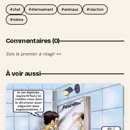
#chat
#éternuement
#animaux
#réaction
#mème
Commentaires (0)
Sois le premier à réagir 👀
À voir aussi