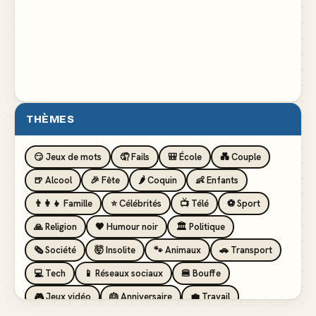
THÈMES
😏 Jeux de mots
🤦 Fails
🎒 École
💑 Couple
🍺 Alcool
🎉 Fête
🌶️ Coquin
👶 Enfants
👨‍👩‍👧 Famille
⭐ Célébrités
📺 Télé
⚽ Sport
🙏 Religion
🖤 Humour noir
🏛️ Politique
🗞️ Société
🤯 Insolite
🐾 Animaux
🚗 Transport
💻 Tech
📱 Réseaux sociaux
🍔 Bouffe
🎮 Jeux vidéo
🎂 Anniversaire
💼 Travail