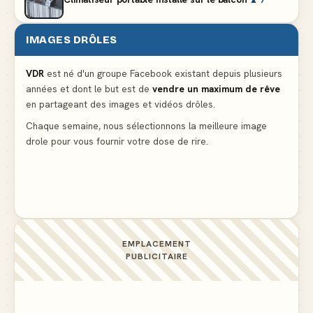
IMAGES DRÔLES
Le problème cardiaque du médecin
▲ 6
VDR
est né d'un groupe Facebook existant depuis plusieurs
années et dont le but est de
vendre un maximum de rêve
La voisine en bikini pour que le mari tonde la
en partageant des images et vidéos drôles.
pelouse
▲ 6
Chaque semaine, nous sélectionnons la meilleure image
drole pour vous fournir votre dose de rire.
Docteur, la douleur change de place tout le temps !
▲ 6
EMPLACEMENT
PUBLICITAIRE