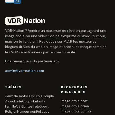
03
VDR
Nation
VDR-Nation ? Vendre un maximum de rêve en partageant une
image drôle ou une vidéo : on ne s'exprime qu'avec l'humour,
mais on le fait bien ! Retrouvez sur V.D.R les meilleures
blagues drôles du web en image et photo, et chaque semaine
les VDR sélectionnées par la communauté.
Une remarque ? Un partenariat ?
admin@vdr-nation.com
THÈMES
RECHERCHES
POPULAIRES
Jeux de mots
Fails
École
Couple
Image drôle chat
Alcool
Fête
Coquin
Enfants
Image drôle chien
Famille
Célébrités
Télé
Sport
Image drôle voiture
Religion
Humour noir
Politique