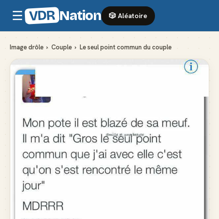
VDR
Nation
☰
🎲 Aléatoire
Image drôle
›
Couple
›
Le seul point commun du couple