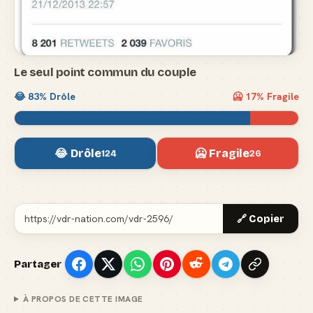
Le seul point commun du couple
😂
83
% Drôle
🥶
17
% Fragile
😂 Drôle
🥶 Fragile
124
26
🔗 Copier
Partager
À PROPOS DE CETTE IMAGE