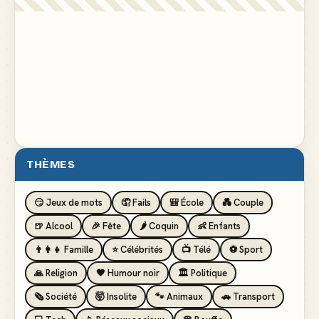
THÈMES
😏 Jeux de mots
🤦 Fails
🎒 École
💑 Couple
🍺 Alcool
🎉 Fête
🌶️ Coquin
👶 Enfants
👨‍👩‍👧 Famille
⭐ Célébrités
📺 Télé
⚽ Sport
🙏 Religion
🖤 Humour noir
🏛️ Politique
🗞️ Société
🤯 Insolite
🐾 Animaux
🚗 Transport