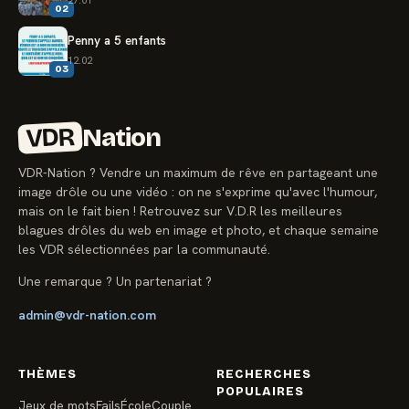
02
Penny a 5 enfants
12.02
03
VDR
Nation
VDR-Nation ? Vendre un maximum de rêve en partageant une
image drôle ou une vidéo : on ne s'exprime qu'avec l'humour,
mais on le fait bien ! Retrouvez sur V.D.R les meilleures
blagues drôles du web en image et photo, et chaque semaine
les VDR sélectionnées par la communauté.
Une remarque ? Un partenariat ?
admin@vdr-nation.com
THÈMES
RECHERCHES
POPULAIRES
Jeux de mots
Fails
École
Couple