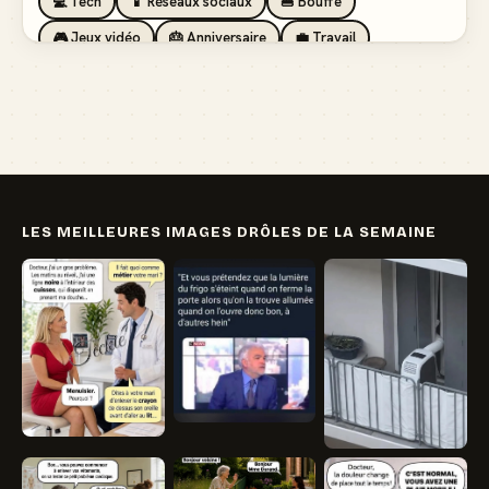
💻 Tech
📱 Réseaux sociaux
🍔 Bouffe
🎮 Jeux vidéo
🎂 Anniversaire
💼 Travail
🏖️ Vacances
💸 Argent
🏥 Santé
👯 Amis
LES MEILLEURES IMAGES DRÔLES DE LA SEMAINE