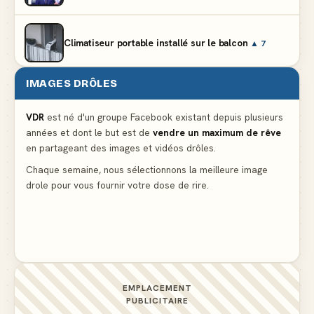
Climatiseur portable installé sur le balcon
▲ 7
IMAGES DRÔLES
Le problème cardiaque du médecin
▲ 5
VDR
est né d'un groupe Facebook existant depuis plusieurs
années et dont le but est de
vendre un maximum de rêve
La voisine en bikini pour que le mari tonde la
en partageant des images et vidéos drôles.
pelouse
▲ 5
Chaque semaine, nous sélectionnons la meilleure image
drole pour vous fournir votre dose de rire.
Docteur, la douleur change de place tout le temps !
▲ 5
EMPLACEMENT
PUBLICITAIRE