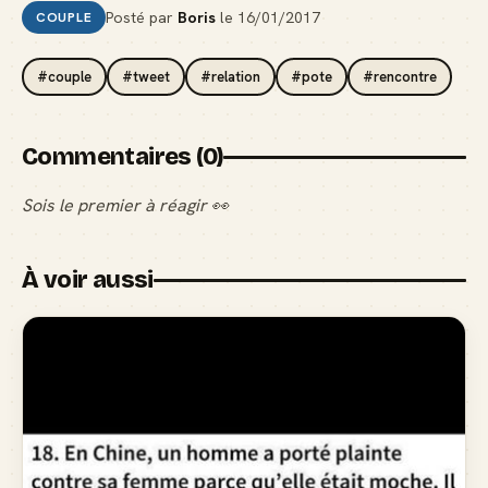
Posté par
Boris
le
16/01/2017
COUPLE
#couple
#tweet
#relation
#pote
#rencontre
Commentaires (0)
Sois le premier à réagir 👀
À voir aussi