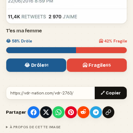
T’es ma femme
😂
58
% Drôle
🥶
42
% Fragile
😂 Drôle
🥶 Fragile
91
65
🔗 Copier
Partager
À PROPOS DE CETTE IMAGE