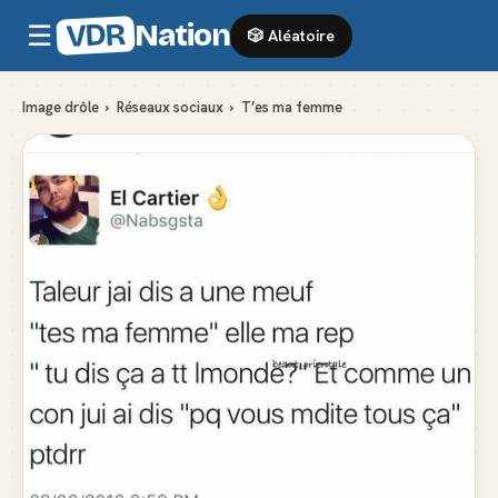
VDR
Nation
☰
🎲 Aléatoire
Image drôle
›
Réseaux sociaux
›
T’es ma femme