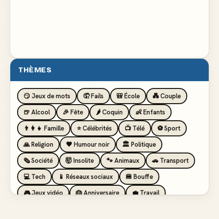
THÈMES
😏 Jeux de mots
🤦 Fails
🎒 École
💑 Couple
🍺 Alcool
🎉 Fête
🌶️ Coquin
👶 Enfants
👨‍👩‍👧 Famille
⭐ Célébrités
📺 Télé
⚽ Sport
🙏 Religion
🖤 Humour noir
🏛️ Politique
🗞️ Société
🤯 Insolite
🐾 Animaux
🚗 Transport
💻 Tech
📱 Réseaux sociaux
🍔 Bouffe
🎮 Jeux vidéo
🎂 Anniversaire
💼 Travail
🏖️ Vacances
💸 Argent
🏥 Santé
👯 Amis