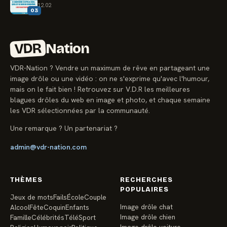
12.02
03
VDR
Nation
VDR-Nation ? Vendre un maximum de rêve en partageant une
image drôle ou une vidéo : on ne s'exprime qu'avec l'humour,
mais on le fait bien ! Retrouvez sur V.D.R les meilleures
blagues drôles du web en image et photo, et chaque semaine
les VDR sélectionnées par la communauté.
Une remarque ? Un partenariat ?
admin@vdr-nation.com
THÈMES
RECHERCHES
POPULAIRES
Jeux de mots
Fails
École
Couple
Image drôle chat
Alcool
Fête
Coquin
Enfants
Image drôle chien
Famille
Célébrités
Télé
Sport
Image drôle voiture