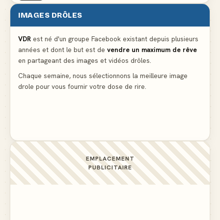
IMAGES DRÔLES
Partager l'addition alors que vous n'avez pris
qu'une entrée
▲ 536
VDR
est né d'un groupe Facebook existant depuis plusieurs
années et dont le but est de
vendre un maximum de rêve
en partageant des images et vidéos drôles.
Le mendiant revient avec un livre de cuisine
▲ 4
Chaque semaine, nous sélectionnons la meilleure image
drole pour vous fournir votre dose de rire.
La voisine en bikini pour que le mari tonde la
pelouse
▲ 4
EMPLACEMENT
PUBLICITAIRE