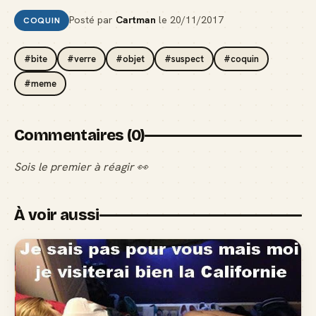
Posté par
Cartman
le
20/11/2017
COQUIN
#bite
#verre
#objet
#suspect
#coquin
#meme
Commentaires (0)
Sois le premier à réagir 👀
À voir aussi