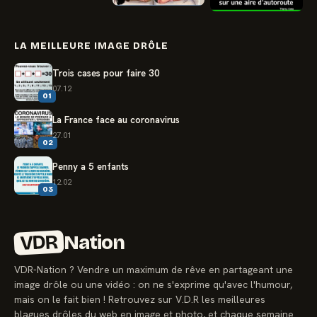
LA MEILLEURE IMAGE DRÔLE
Trois cases pour faire 30
07.12
01
La France face au coronavirus
27.01
02
Penny a 5 enfants
12.02
03
VDR
Nation
VDR-Nation ? Vendre un maximum de rêve en partageant une
image drôle ou une vidéo : on ne s'exprime qu'avec l'humour,
mais on le fait bien ! Retrouvez sur V.D.R les meilleures
blagues drôles du web en image et photo, et chaque semaine