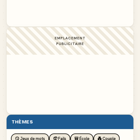
pelouse
▲ 4
EMPLACEMENT
PUBLICITAIRE
THÈMES
😏 Jeux de mots
🤦 Fails
🎒 École
💑 Couple