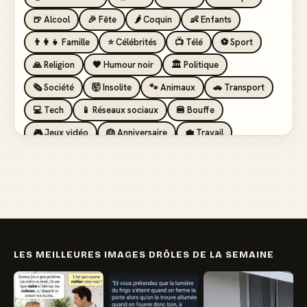
🍺 Alcool
🎉 Fête
🌶️ Coquin
👶 Enfants
👨‍👩‍👧 Famille
⭐ Célébrités
📺 Télé
⚽ Sport
🙏 Religion
🖤 Humour noir
🏛️ Politique
🗞️ Société
🤯 Insolite
🐾 Animaux
🚗 Transport
💻 Tech
📱 Réseaux sociaux
🍔 Bouffe
🎮 Jeux vidéo
🎂 Anniversaire
💼 Travail
🏖️ Vacances
💸 Argent
🏥 Santé
👯 Amis
LES MEILLEURES IMAGES DRÔLES DE LA SEMAINE