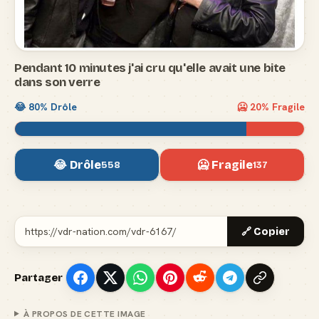
Pendant 10 minutes j'ai cru qu'elle avait une bite
dans son verre
😂
80
% Drôle
🥶
20
% Fragile
😂 Drôle
🥶 Fragile
558
137
🔗 Copier
Partager
À PROPOS DE CETTE IMAGE