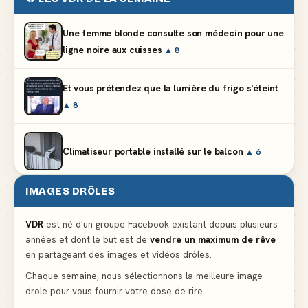
Une femme blonde consulte son médecin pour une
ligne noire aux cuisses
▲ 8
Et vous prétendez que la lumière du frigo s'éteint
▲ 8
Climatiseur portable installé sur le balcon
▲ 6
IMAGES DRÔLES
Partager l'addition alors que vous n'avez pris
qu'une entrée
▲ 536
VDR
est né d'un groupe Facebook existant depuis plusieurs
années et dont le but est de
vendre un maximum de rêve
en partageant des images et vidéos drôles.
Le mendiant revient avec un livre de cuisine
▲ 4
Chaque semaine, nous sélectionnons la meilleure image
drole pour vous fournir votre dose de rire.
La voisine en bikini pour que le mari tonde la