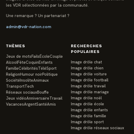
les VDR sélectionnées par la communauté.
Une remarque ? Un partenariat ?
admin@vdr-nation.com
THÈMES
RECHERCHES
POPULAIRES
Jeux de mots
Fails
École
Couple
Image drôle chat
Alcool
Fête
Coquin
Enfants
Image drôle chien
Famille
Célébrités
Télé
Sport
Image drôle voiture
Religion
Humour noir
Politique
Image drôle football
Société
Insolite
Animaux
Image drôle travail
Transport
Tech
Image drôle mariage
Réseaux sociaux
Bouffe
Image drôle noël
Jeux vidéo
Anniversaire
Travail
Image drôle école
Vacances
Argent
Santé
Amis
Image drôle enfants
Image drôle famille
Image drôle sport
Image drôle réseaux sociaux