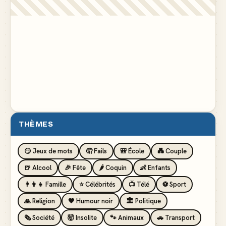
THÈMES
😏 Jeux de mots
🤦 Fails
🎒 École
💑 Couple
🍺 Alcool
🎉 Fête
🌶️ Coquin
👶 Enfants
👨‍👩‍👧 Famille
⭐ Célébrités
📺 Télé
⚽ Sport
🙏 Religion
🖤 Humour noir
🏛️ Politique
🗞️ Société
🤯 Insolite
🐾 Animaux
🚗 Transport