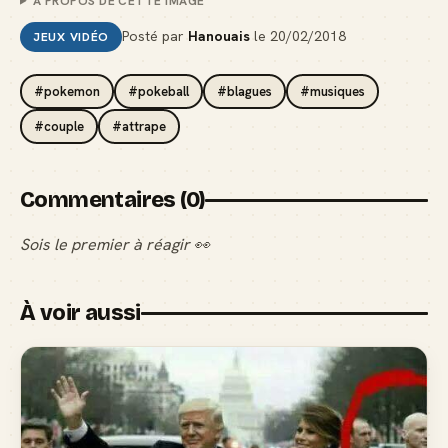
À PROPOS DE CETTE IMAGE
Posté par
Hanouais
le
20/02/2018
JEUX VIDÉO
#pokemon
#pokeball
#blagues
#musiques
#couple
#attrape
Commentaires (0)
Sois le premier à réagir 👀
À voir aussi