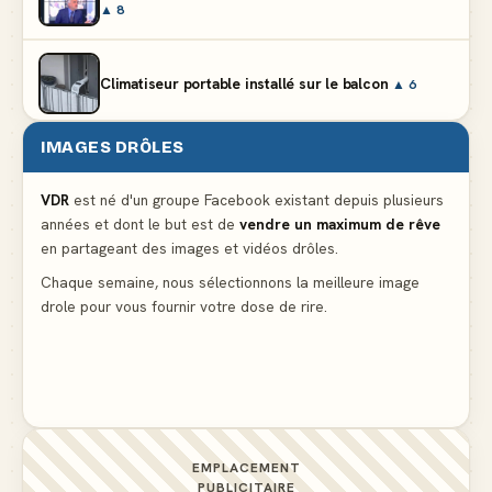
▲ 8
Climatiseur portable installé sur le balcon
▲ 6
IMAGES DRÔLES
Partager l'addition alors que vous n'avez pris
qu'une entrée
▲ 536
VDR
est né d'un groupe Facebook existant depuis plusieurs
années et dont le but est de
vendre un maximum de rêve
en partageant des images et vidéos drôles.
Le mendiant revient avec un livre de cuisine
▲ 4
Chaque semaine, nous sélectionnons la meilleure image
drole pour vous fournir votre dose de rire.
La voisine en bikini pour que le mari tonde la
pelouse
▲ 4
EMPLACEMENT
PUBLICITAIRE