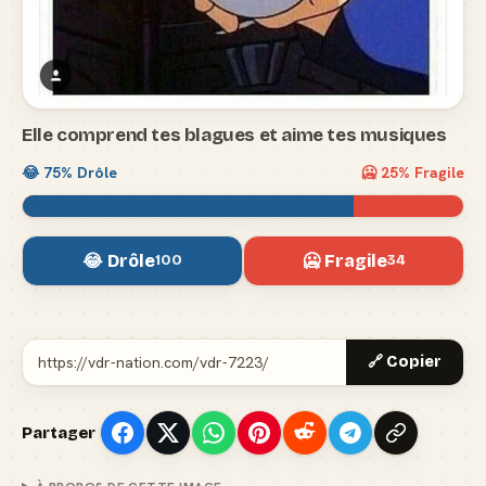
Elle comprend tes blagues et aime tes musiques
😂
75
% Drôle
🥶
25
% Fragile
😂 Drôle
🥶 Fragile
100
34
🔗 Copier
Partager