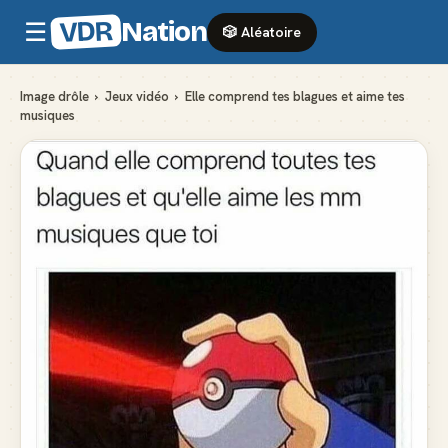
VDR
Nation
☰
🎲 Aléatoire
Image drôle
›
Jeux vidéo
›
Elle comprend tes blagues et aime tes
musiques