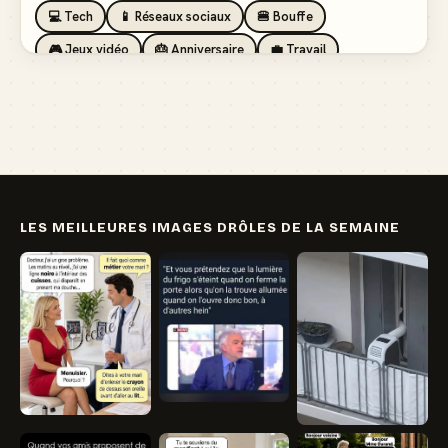
💻 Tech
📱 Réseaux sociaux
🍔 Bouffe
🎮 Jeux vidéo
🎂 Anniversaire
💼 Travail
🏖️ Vacances
💸 Argent
🏥 Santé
👯 Amis
LES MEILLEURES IMAGES DRÔLES DE LA SEMAINE