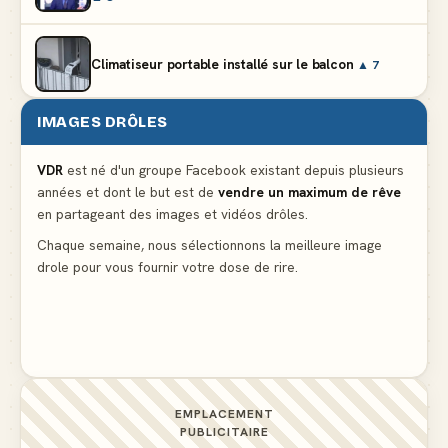
Climatiseur portable installé sur le balcon
▲ 7
IMAGES DRÔLES
Le mendiant revient avec un livre de cuisine
▲ 5
VDR
est né d'un groupe Facebook existant depuis plusieurs
années et dont le but est de
vendre un maximum de rêve
Ne pleure pas mon Martin, c'est juste du football
en partageant des images et vidéos drôles.
▲ 5
Chaque semaine, nous sélectionnons la meilleure image
drole pour vous fournir votre dose de rire.
La preuve flagrante que la presse nous cache des
détails importants
▲ 4
EMPLACEMENT
PUBLICITAIRE