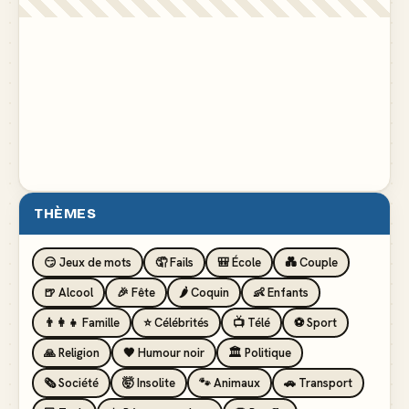
THÈMES
😏 Jeux de mots
🤦 Fails
🎒 École
💑 Couple
🍺 Alcool
🎉 Fête
🌶️ Coquin
👶 Enfants
👨‍👩‍👧 Famille
⭐ Célébrités
📺 Télé
⚽ Sport
🙏 Religion
🖤 Humour noir
🏛️ Politique
🗞️ Société
🤯 Insolite
🐾 Animaux
🚗 Transport