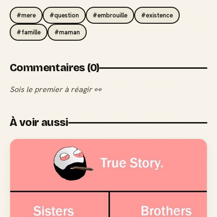
#mere
#question
#embrouille
#existence
#famille
#maman
Commentaires (0)
Sois le premier à réagir 👀
À voir aussi