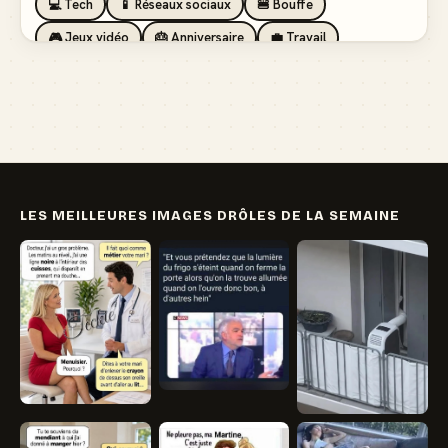
💻 Tech
📱 Réseaux sociaux
🍔 Bouffe
🎮 Jeux vidéo
🎂 Anniversaire
💼 Travail
🏖️ Vacances
💸 Argent
🏥 Santé
👯 Amis
LES MEILLEURES IMAGES DRÔLES DE LA SEMAINE