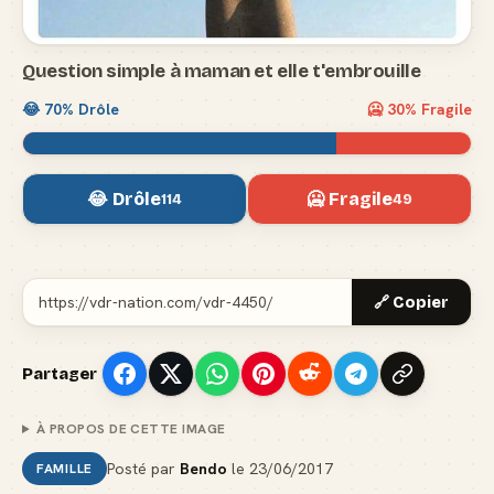
Question simple à maman et elle t'embrouille
😂
70
% Drôle
🥶
30
% Fragile
😂 Drôle
🥶 Fragile
114
49
🔗 Copier
Partager
À PROPOS DE CETTE IMAGE
Posté par
Bendo
le
23/06/2017
FAMILLE