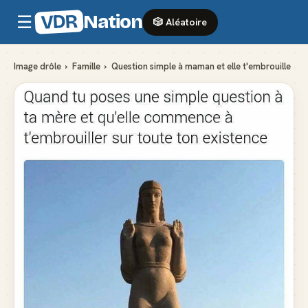
VDR
Nation
☰
🎲 Aléatoire
Image drôle
›
Famille
›
Question simple à maman et elle t'embrouille