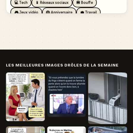
💻 Tech
📱 Réseaux sociaux
🍔 Bouffe
🎮 Jeux vidéo
🎂 Anniversaire
💼 Travail
🏖️ Vacances
💸 Argent
🏥 Santé
👯 Amis
LES MEILLEURES IMAGES DRÔLES DE LA SEMAINE