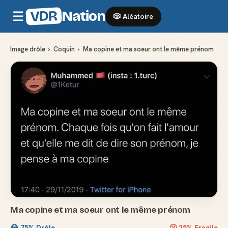
VDR
Nation
☰
🎲 Aléatoire
Image drôle
›
Coquin
›
Ma copine et ma soeur ont le même prénom
Ma copine et ma soeur ont le même prénom
😂
75
% Drôle
🥶
25
% Fragile