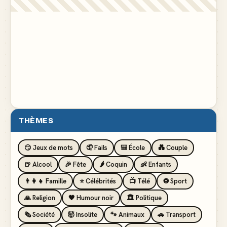
THÈMES
😏 Jeux de mots
🤦 Fails
🎒 École
💑 Couple
🍺 Alcool
🎉 Fête
🌶️ Coquin
👶 Enfants
👨‍👩‍👧 Famille
⭐ Célébrités
📺 Télé
⚽ Sport
🙏 Religion
🖤 Humour noir
🏛️ Politique
🗞️ Société
🤯 Insolite
🐾 Animaux
🚗 Transport