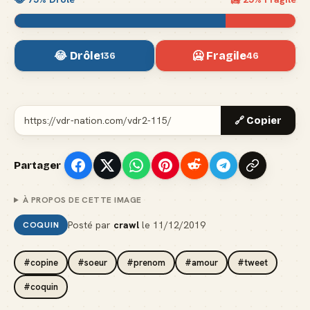
😂 Drôle
🥶 Fragile
136
46
🔗 Copier
Partager
À PROPOS DE CETTE IMAGE
Posté par
crawl
le
11/12/2019
COQUIN
#copine
#soeur
#prenom
#amour
#tweet
#coquin