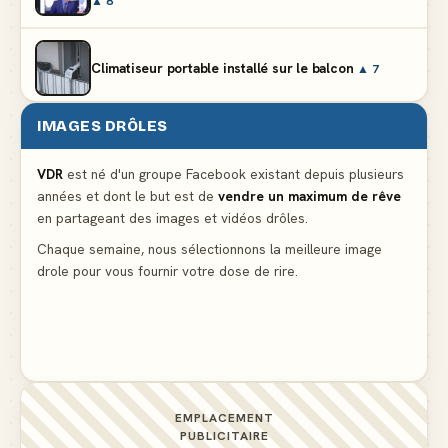
▲ 8
Climatiseur portable installé sur le balcon
▲ 7
IMAGES DRÔLES
Le mendiant revient avec un livre de cuisine
▲ 5
VDR
est né d'un groupe Facebook existant depuis plusieurs
années et dont le but est de
vendre un maximum de rêve
Ne pleure pas mon Martin, c'est juste du football
en partageant des images et vidéos drôles.
▲ 5
Chaque semaine, nous sélectionnons la meilleure image
drole pour vous fournir votre dose de rire.
La preuve flagrante que la presse nous cache des
détails importants
▲ 4
EMPLACEMENT
PUBLICITAIRE