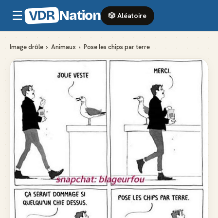
VDR
Nation
☰
🎲 Aléatoire
Image drôle
›
Animaux
›
Pose les chips par terre