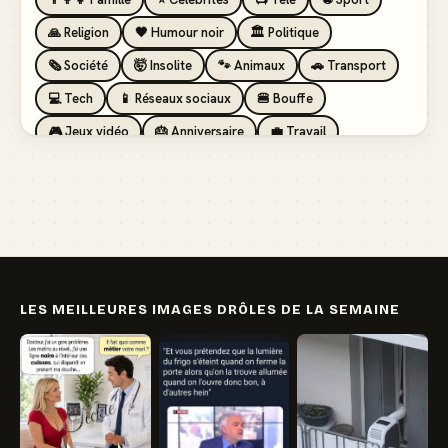
🙏 Religion
🖤 Humour noir
🏛️ Politique
🗞️ Société
🤯 Insolite
🐾 Animaux
🚗 Transport
💻 Tech
📱 Réseaux sociaux
🍔 Bouffe
🎮 Jeux vidéo
🎂 Anniversaire
💼 Travail
🏖️ Vacances
💸 Argent
🏥 Santé
👯 Amis
LES MEILLEURES IMAGES DRÔLES DE LA SEMAINE