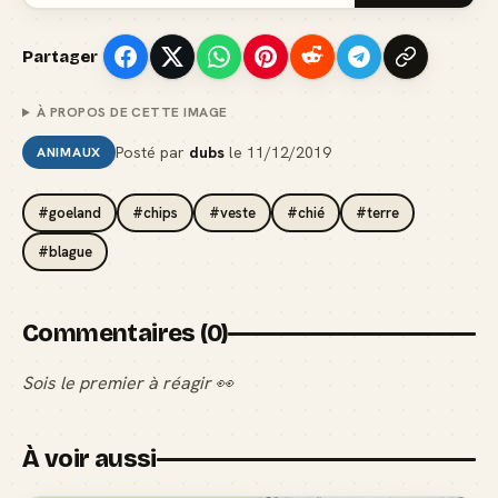
Partager
À PROPOS DE CETTE IMAGE
Posté par
dubs
le
11/12/2019
ANIMAUX
#goeland
#chips
#veste
#chié
#terre
#blague
Commentaires (0)
Sois le premier à réagir 👀
À voir aussi