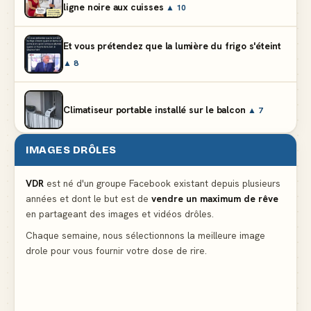
ligne noire aux cuisses
▲ 10
Et vous prétendez que la lumière du frigo s'éteint
▲ 8
Climatiseur portable installé sur le balcon
▲ 7
IMAGES DRÔLES
Le problème cardiaque du médecin
▲ 6
VDR
est né d'un groupe Facebook existant depuis plusieurs
années et dont le but est de
vendre un maximum de rêve
La voisine en bikini pour que le mari tonde la
en partageant des images et vidéos drôles.
pelouse
▲ 6
Chaque semaine, nous sélectionnons la meilleure image
drole pour vous fournir votre dose de rire.
Docteur, la douleur change de place tout le temps !
▲ 6