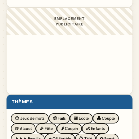
EMPLACEMENT
PUBLICITAIRE
THÈMES
😏 Jeux de mots
🤦 Fails
🎒 École
💑 Couple
🍺 Alcool
🎉 Fête
🌶️ Coquin
👶 Enfants
👨‍👩‍👧 Famille
⭐ Célébrités
📺 Télé
⚽ Sport