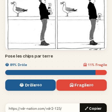
Pose les chips par terre
😂
89
% Drôle
🥶
11
% Fragile
😂 Drôle
🥶 Fragile
160
20
🔗 Copier