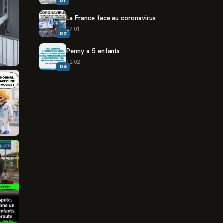
01
La France face au coronavirus
27.01
02
Penny a 5 enfants
12.02
03