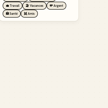
💼 Travail
🏖️ Vacances
💸 Argent
🏥 Santé
👯 Amis