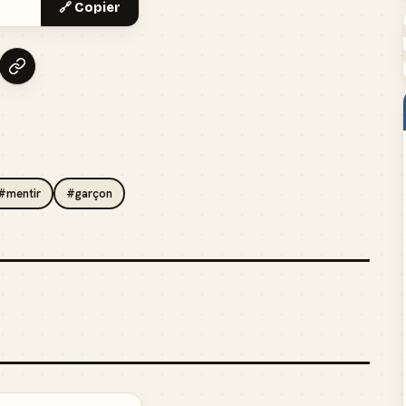
🔗 Copier
#mentir
#garçon