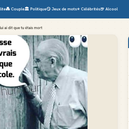
lite
💑
Couple
🏛️
Politique
😏
Jeux de mots
⭐
Célébrités
🍺
Alcool
lui ai dit que tu étais mort