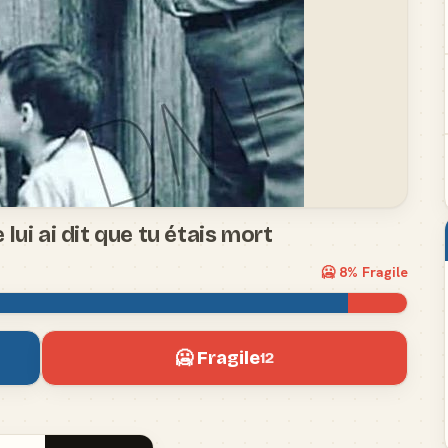
e lui ai dit que tu étais mort
🥶
8
% Fragile
🥶 Fragile
12