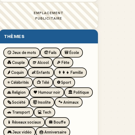
EMPLACEMENT
PUBLICITAIRE
THÈMES
😏 Jeux de mots
🤦 Fails
🎒 École
💑 Couple
🍺 Alcool
🎉 Fête
🌶️ Coquin
👶 Enfants
👨‍👩‍👧 Famille
⭐ Célébrités
📺 Télé
⚽ Sport
🙏 Religion
🖤 Humour noir
🏛️ Politique
🗞️ Société
🤯 Insolite
🐾 Animaux
🚗 Transport
💻 Tech
📱 Réseaux sociaux
🍔 Bouffe
🎮 Jeux vidéo
🎂 Anniversaire