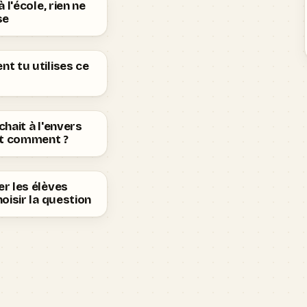
 l'école, rien ne
se
t tu utilises ce
hait à l'envers
st comment ?
r les élèves
oisir la question