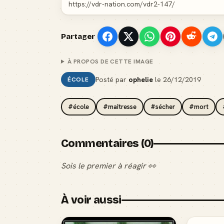
Partager
À PROPOS DE CETTE IMAGE
Posté par
ophelie
le
26/12/2019
ÉCOLE
#école
#maîtresse
#sécher
#mort
Commentaires (0)
Sois le premier à réagir 👀
À voir aussi