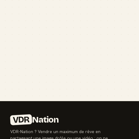
VDR
Nation
VDR-Nation ? Vendre un maximum de rêve en
partageant une image drôle ou une vidéo : on ne