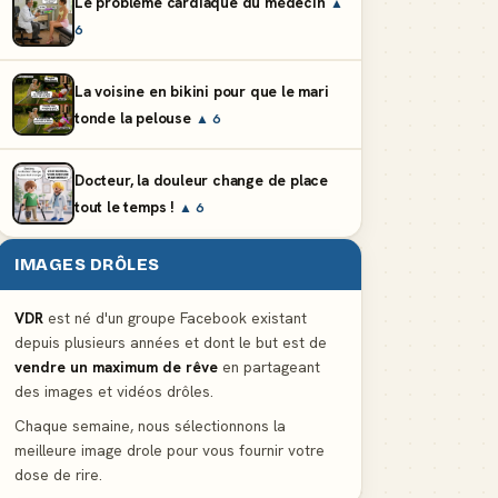
Le problème cardiaque du médecin
▲
6
La voisine en bikini pour que le mari
tonde la pelouse
▲ 6
Docteur, la douleur change de place
tout le temps !
▲ 6
IMAGES DRÔLES
VDR
est né d'un groupe Facebook existant
depuis plusieurs années et dont le but est de
vendre un maximum de rêve
en partageant
des images et vidéos drôles.
Chaque semaine, nous sélectionnons la
meilleure image drole pour vous fournir votre
dose de rire.