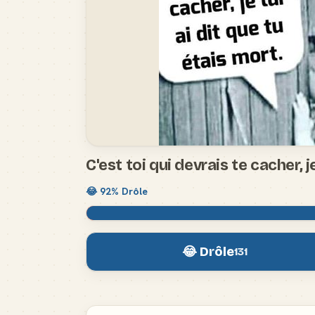
C'est toi qui devrais te cacher, j
😂
92
% Drôle
😂 Drôle
131