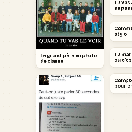
Tu vas à
se pas
Commen
stylo
Tu marc
Le grand-père en photo
ou c'e
de classe
Compte
pour ch