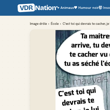
VDR
Nation
🐾
Animaux
🖤
Humour noir
🤯
Inso
Image drôle
›
École
›
C'est toi qui devrais te cacher, je 