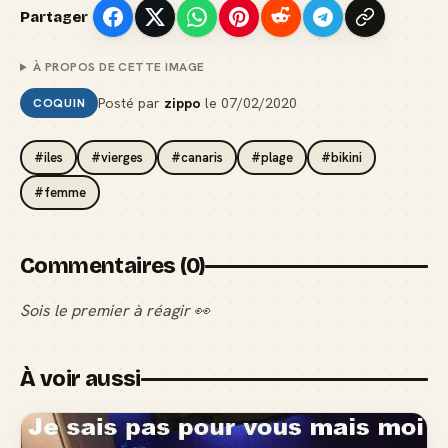
Partager
À PROPOS DE CETTE IMAGE
Posté par
zippo
le
07/02/2020
COQUIN
#iles
#vierges
#canaris
#plage
#bikini
#femme
Commentaires (0)
Sois le premier à réagir 👀
À voir aussi