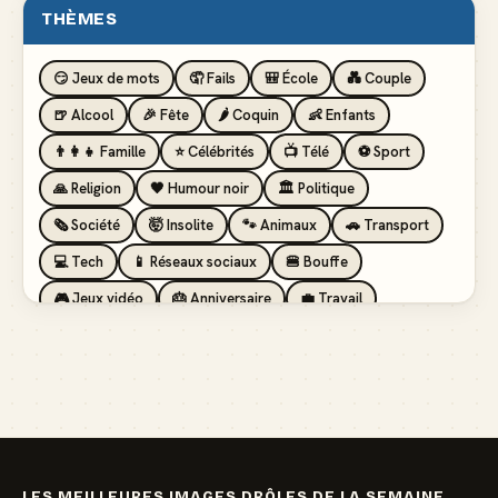
THÈMES
😏 Jeux de mots
🤦 Fails
🎒 École
💑 Couple
🍺 Alcool
🎉 Fête
🌶️ Coquin
👶 Enfants
👨‍👩‍👧 Famille
⭐ Célébrités
📺 Télé
⚽ Sport
🙏 Religion
🖤 Humour noir
🏛️ Politique
🗞️ Société
🤯 Insolite
🐾 Animaux
🚗 Transport
💻 Tech
📱 Réseaux sociaux
🍔 Bouffe
🎮 Jeux vidéo
🎂 Anniversaire
💼 Travail
🏖️ Vacances
💸 Argent
🏥 Santé
👯 Amis
LES MEILLEURES IMAGES DRÔLES DE LA SEMAINE