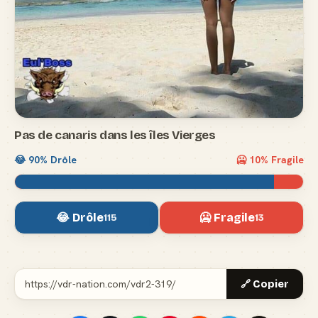
Pas de canaris dans les îles Vierges
😂
90
% Drôle
🥶
10
% Fragile
😂 Drôle
🥶 Fragile
115
13
🔗 Copier