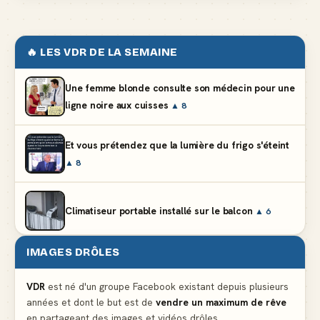
🔥 LES VDR DE LA SEMAINE
Une femme blonde consulte son médecin pour une
ligne noire aux cuisses
▲ 8
Et vous prétendez que la lumière du frigo s'éteint
▲ 8
Climatiseur portable installé sur le balcon
▲ 6
IMAGES DRÔLES
Partager l'addition alors que vous n'avez pris
qu'une entrée
▲ 536
VDR
est né d'un groupe Facebook existant depuis plusieurs
années et dont le but est de
vendre un maximum de rêve
en partageant des images et vidéos drôles.