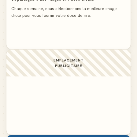
Le mendiant revient avec un livre de cuisine
▲ 4
Chaque semaine, nous sélectionnons la meilleure image
drole pour vous fournir votre dose de rire.
La voisine en bikini pour que le mari tonde la
pelouse
▲ 4
EMPLACEMENT
PUBLICITAIRE