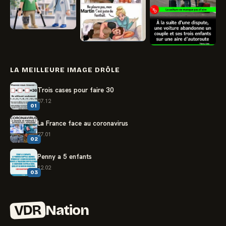
LA MEILLEURE IMAGE DRÔLE
Trois cases pour faire 30
07.12
01
La France face au coronavirus
27.01
02
Penny a 5 enfants
12.02
03
VDR
Nation