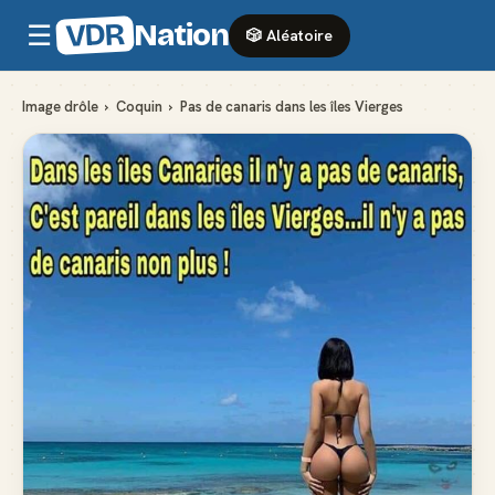
VDR
Nation
☰
🎲 Aléatoire
Image drôle
›
Coquin
›
Pas de canaris dans les îles Vierges