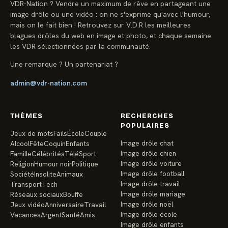
VDR-Nation ? Vendre un maximum de rêve en partageant une
image drôle ou une vidéo : on ne s'exprime qu'avec l'humour,
mais on le fait bien ! Retrouvez sur V.D.R les meilleures
blagues drôles du web en image et photo, et chaque semaine
les VDR sélectionnées par la communauté.
Une remarque ? Un partenariat ?
admin@vdr-nation.com
THÈMES
RECHERCHES
POPULAIRES
Jeux de mots
Fails
École
Couple
Image drôle chat
Alcool
Fête
Coquin
Enfants
Image drôle chien
Famille
Célébrités
Télé
Sport
Image drôle voiture
Religion
Humour noir
Politique
Image drôle football
Société
Insolite
Animaux
Image drôle travail
Transport
Tech
Image drôle mariage
Réseaux sociaux
Bouffe
Image drôle noël
Jeux vidéo
Anniversaire
Travail
Image drôle école
Vacances
Argent
Santé
Amis
Image drôle enfants