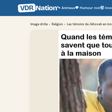
VDR
Nation
🐾
Animaux
🖤
Humour noir
🤯
Inso
Image drôle
›
Religion
›
Les témoins de Jéhovah en mo