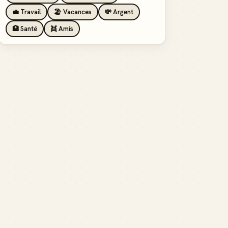
💼 Travail
🏖️ Vacances
💸 Argent
🏥 Santé
👯 Amis