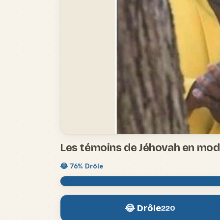
Les témoins de Jéhovah en mod
😂
76
% Drôle
😂 Drôle
220