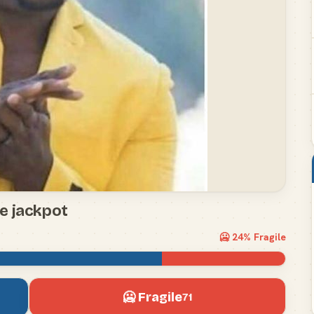
e jackpot
🥶
24
% Fragile
🥶 Fragile
71