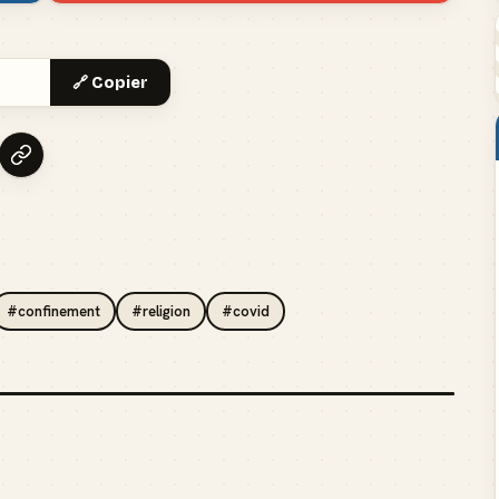
🔗 Copier
#confinement
#religion
#covid