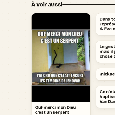
À voir aussi
Dans t
représ
& Eve 
Le ges
mais il
chose q
mickael
Ce n'ét
baptise
Van D
Ouf merci mon Dieu
c'est un serpent