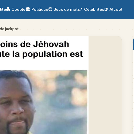
lite
💑
Couple
🏛️
Politique
😏
Jeux de mots
⭐
Célébrités
🍺
Alcool
de jackpot