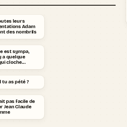
outes leurs
entations Adam
ont des nombrils
te est sympa,
 y a quelque
ui cloche...
 tu as pété ?
ait pas facile de
r Jean Claude
amme