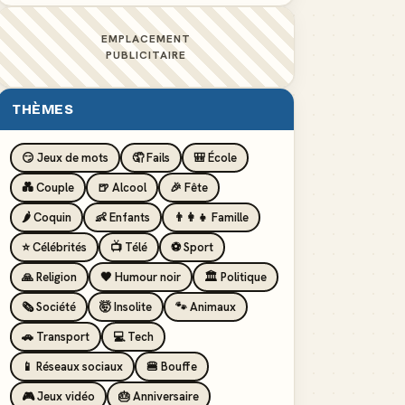
EMPLACEMENT
PUBLICITAIRE
THÈMES
😏 Jeux de mots
🤦 Fails
🎒 École
💑 Couple
🍺 Alcool
🎉 Fête
🌶️ Coquin
👶 Enfants
👨‍👩‍👧 Famille
⭐ Célébrités
📺 Télé
⚽ Sport
🙏 Religion
🖤 Humour noir
🏛️ Politique
🗞️ Société
🤯 Insolite
🐾 Animaux
🚗 Transport
💻 Tech
📱 Réseaux sociaux
🍔 Bouffe
🎮 Jeux vidéo
🎂 Anniversaire