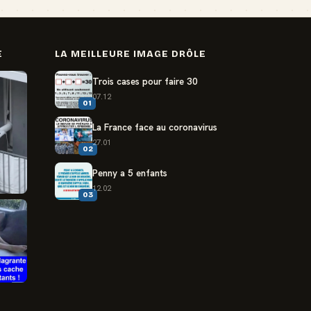
E
LA MEILLEURE IMAGE DRÔLE
Trois cases pour faire 30
07.12
01
La France face au coronavirus
27.01
02
Penny a 5 enfants
12.02
03