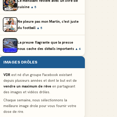
Le mendiant revient avec un livre de
cuisine
▲ 5
Ne pleure pas mon Martin, c'est juste
du football
▲ 5
La preuve flagrante que la presse
nous cache des détails importants
▲ 4
IMAGES DRÔLES
VDR
est né d'un groupe Facebook existant
depuis plusieurs années et dont le but est de
vendre un maximum de rêve
en partageant
des images et vidéos drôles.
Chaque semaine, nous sélectionnons la
meilleure image drole pour vous fournir votre
dose de rire.