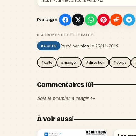
Partager
À PROPOS DE CETTE IMAGE
Posté par
nico
le
29/11/2019
BOUFFE
#salle
#manger
#direction
#corps
Commentaires (0)
Sois le premier à réagir 👀
À voir aussi