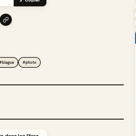
🔗 Copier
#blague
#photo