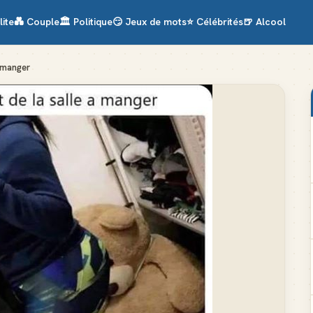
lite
💑
Couple
🏛️
Politique
😏
Jeux de mots
⭐
Célébrités
🍺
Alcool
a manger