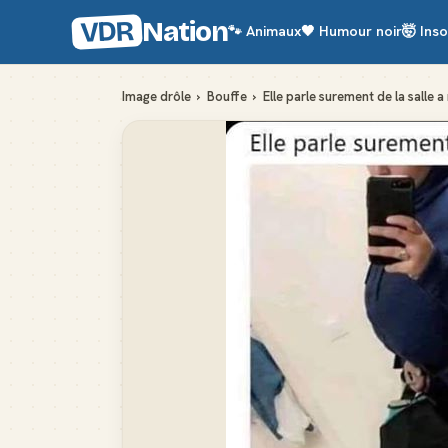
VDR
Nation
🐾
Animaux
🖤
Humour noir
🤯
Inso
Image drôle
›
Bouffe
›
Elle parle surement de la salle 