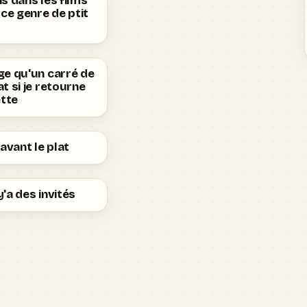
s dans les films
 ce genre de ptit
ge qu'un carré de
t si je retourne
ette
 avant le plat
'a des invités