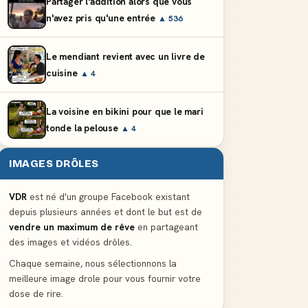
Partager l'addition alors que vous
n'avez pris qu'une entrée
▲ 536
Le mendiant revient avec un livre de
cuisine
▲ 4
La voisine en bikini pour que le mari
tonde la pelouse
▲ 4
IMAGES DRÔLES
VDR
est né d'un groupe Facebook existant
depuis plusieurs années et dont le but est de
vendre un maximum de rêve
en partageant
des images et vidéos drôles.
Chaque semaine, nous sélectionnons la
meilleure image drole pour vous fournir votre
dose de rire.