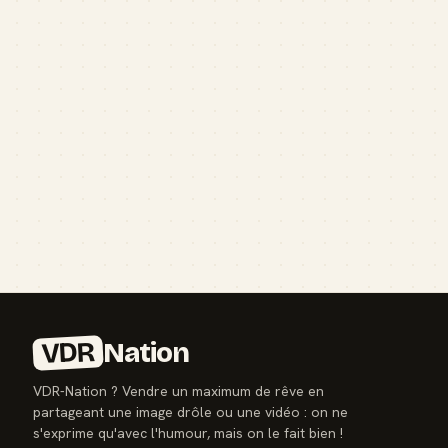
VDR
Nation
VDR-Nation ? Vendre un maximum de rêve en
partageant une image drôle ou une vidéo : on ne
s'exprime qu'avec l'humour, mais on le fait bien !