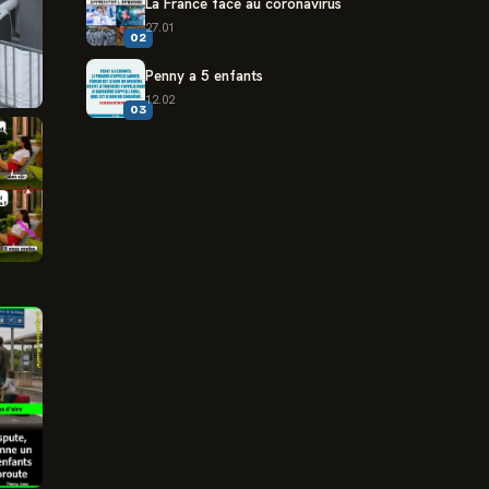
La France face au coronavirus
27.01
02
Penny a 5 enfants
12.02
03