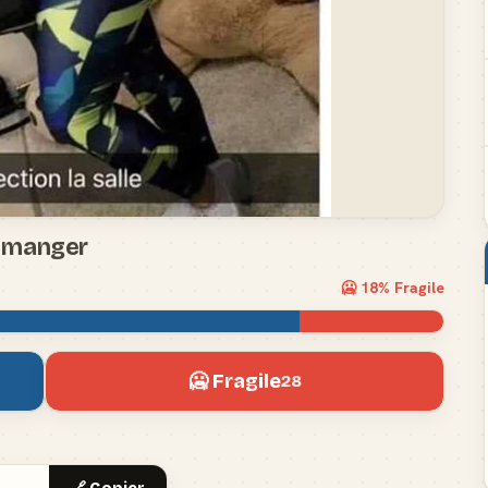
a manger
🥶
18
% Fragile
🥶 Fragile
28