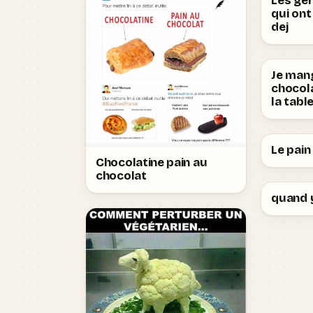
Les gen
qui ont
dej
Je man
chocola
la tabl
Le pain
Chocolatine pain au
chocolat
quand y