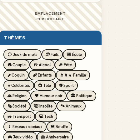
EMPLACEMENT
PUBLICITAIRE
THÈMES
😏 Jeux de mots
🤦 Fails
🎒 École
💑 Couple
🍺 Alcool
🎉 Fête
🌶️ Coquin
👶 Enfants
👨‍👩‍👧 Famille
⭐ Célébrités
📺 Télé
⚽ Sport
🙏 Religion
🖤 Humour noir
🏛️ Politique
🗞️ Société
🤯 Insolite
🐾 Animaux
🚗 Transport
💻 Tech
📱 Réseaux sociaux
🍔 Bouffe
🎮 Jeux vidéo
🎂 Anniversaire