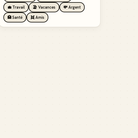
💼 Travail
🏖️ Vacances
💸 Argent
🏥 Santé
👯 Amis