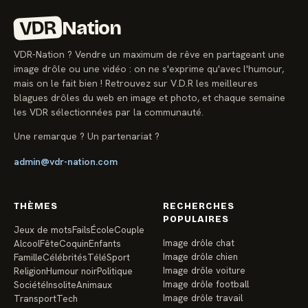
VDR
Nation
VDR-Nation ? Vendre un maximum de rêve en partageant une
image drôle ou une vidéo : on ne s'exprime qu'avec l'humour,
mais on le fait bien ! Retrouvez sur V.D.R les meilleures
blagues drôles du web en image et photo, et chaque semaine
les VDR sélectionnées par la communauté.
Une remarque ? Un partenariat ?
admin@vdr-nation.com
THÈMES
RECHERCHES
POPULAIRES
Jeux de mots
Fails
École
Couple
Image drôle chat
Alcool
Fête
Coquin
Enfants
Image drôle chien
Famille
Célébrités
Télé
Sport
Image drôle voiture
Religion
Humour noir
Politique
Image drôle football
Société
Insolite
Animaux
Image drôle travail
Transport
Tech