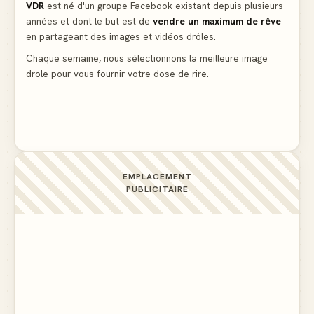
VDR
est né d'un groupe Facebook existant depuis plusieurs
années et dont le but est de
vendre un maximum de rêve
Lidl propose un climatiseur avec gants de boxe et
en partageant des images et vidéos drôles.
protège-dent offerts
▲ 4
Chaque semaine, nous sélectionnons la meilleure image
drole pour vous fournir votre dose de rire.
Le problème cardiaque du médecin
▲ 6
EMPLACEMENT
PUBLICITAIRE