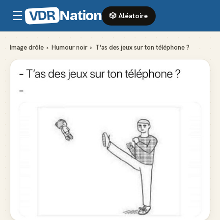
VDR
Nation
☰
🎲 Aléatoire
Image drôle
›
Humour noir
›
T'as des jeux sur ton téléphone ?