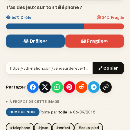
T'as des jeux sur ton téléphone ?
😂
66
% Drôle
🥶
34
% Fragile
😂 Drôle
🥶 Fragile
83
42
🔗 Copier
Partager
À PROPOS DE CETTE IMAGE
Posté par
tolla
le
06/09/2018
HUMOUR NOIR
#telephone
#jeux
#enfant
#coup-pied