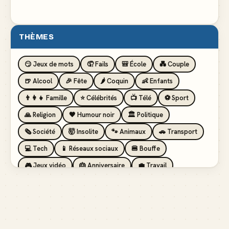
THÈMES
😏 Jeux de mots
🤦 Fails
🎒 École
💑 Couple
🍺 Alcool
🎉 Fête
🌶️ Coquin
👶 Enfants
👨‍👩‍👧 Famille
⭐ Célébrités
📺 Télé
⚽ Sport
🙏 Religion
🖤 Humour noir
🏛️ Politique
🗞️ Société
🤯 Insolite
🐾 Animaux
🚗 Transport
💻 Tech
📱 Réseaux sociaux
🍔 Bouffe
🎮 Jeux vidéo
🎂 Anniversaire
💼 Travail
🏖️ Vacances
💸 Argent
🏥 Santé
👯 Amis