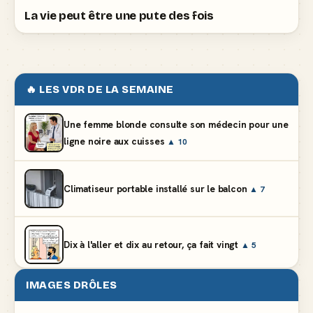
La vie peut être une pute des fois
🔥 LES VDR DE LA SEMAINE
Une femme blonde consulte son médecin pour une
ligne noire aux cuisses
▲ 10
Climatiseur portable installé sur le balcon
▲ 7
Dix à l'aller et dix au retour, ça fait vingt
▲ 5
IMAGES DRÔLES
Et vous prétendez que la lumière du frigo s'éteint
▲ 8