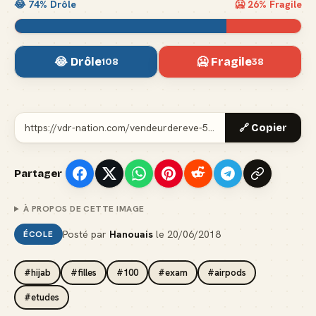
😂
74
% Drôle
🥶
26
% Fragile
😂 Drôle
🥶 Fragile
108
38
🔗 Copier
Partager
À PROPOS DE CETTE IMAGE
Posté par
Hanouais
le
20/06/2018
ÉCOLE
#hijab
#filles
#100
#exam
#airpods
#etudes