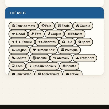
THÈMES
😏 Jeux de mots
🤦 Fails
🎒 École
💑 Couple
🍺 Alcool
🎉 Fête
🌶️ Coquin
👶 Enfants
👨‍👩‍👧 Famille
⭐ Célébrités
📺 Télé
⚽ Sport
🙏 Religion
🖤 Humour noir
🏛️ Politique
🗞️ Société
🤯 Insolite
🐾 Animaux
🚗 Transport
💻 Tech
📱 Réseaux sociaux
🍔 Bouffe
🎮 Jeux vidéo
🎂 Anniversaire
💼 Travail
🏖️ Vacances
💸 Argent
🏥 Santé
👯 Amis