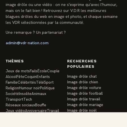
image drôle ou une vidéo : on ne s'exprime qu'avec l'humour,
mais on le fait bien ! Retrouvez sur V.D.R les meilleures
blagues drôles du web en image et photo, et chaque semaine
les VDR sélectionnées par la communauté.
Une remarque ? Un partenariat ?
admin@vdr-nation.com
THÈMES
RECHERCHES
POPULAIRES
Jeux de mots
Fails
École
Couple
Image drôle chat
Alcool
Fête
Coquin
Enfants
Image drôle chien
Famille
Célébrités
Télé
Sport
Image drôle voiture
Religion
Humour noir
Politique
Image drôle football
Société
Insolite
Animaux
Image drôle travail
Transport
Tech
Image drôle mariage
Réseaux sociaux
Bouffe
Image drôle noël
Jeux vidéo
Anniversaire
Travail
Image drôle école
Vacances
Argent
Santé
Amis
Image drôle enfants