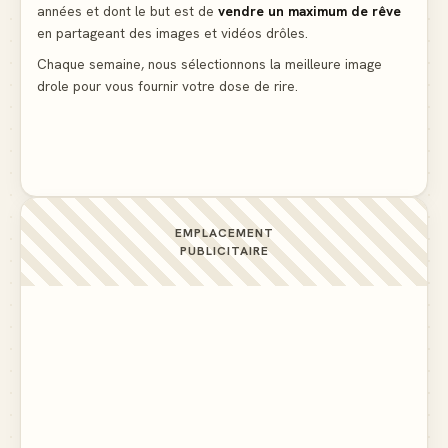
années et dont le but est de
vendre un maximum de rêve
Lidl propose un climatiseur avec gants de boxe et
en partageant des images et vidéos drôles.
protège-dent offerts
▲ 4
Chaque semaine, nous sélectionnons la meilleure image
drole pour vous fournir votre dose de rire.
Une femme blonde consulte son médecin pour une
ligne noire aux cuisses
▲ 10
EMPLACEMENT
PUBLICITAIRE