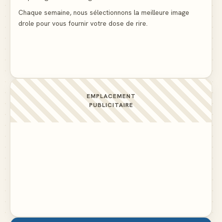
▲ 5
Chaque semaine, nous sélectionnons la meilleure image
drole pour vous fournir votre dose de rire.
La preuve flagrante que la presse nous cache des
détails importants
▲ 4
EMPLACEMENT
PUBLICITAIRE