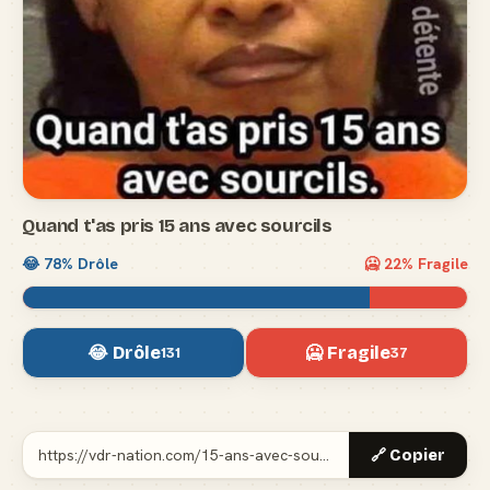
Quand t'as pris 15 ans avec sourcils
😂
78
% Drôle
🥶
22
% Fragile
😂 Drôle
🥶 Fragile
131
37
🔗 Copier