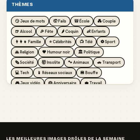
THÈMES
😏 Jeux de mots
🤦 Fails
🎒 École
💑 Couple
🍺 Alcool
🎉 Fête
🌶️ Coquin
👶 Enfants
👨‍👩‍👧 Famille
⭐ Célébrités
📺 Télé
⚽ Sport
🙏 Religion
🖤 Humour noir
🏛️ Politique
🗞️ Société
🤯 Insolite
🐾 Animaux
🚗 Transport
💻 Tech
📱 Réseaux sociaux
🍔 Bouffe
🎮 Jeux vidéo
🎂 Anniversaire
💼 Travail
🏖️ Vacances
💸 Argent
🏥 Santé
👯 Amis
LES MEILLEURES IMAGES DRÔLES DE LA SEMAINE