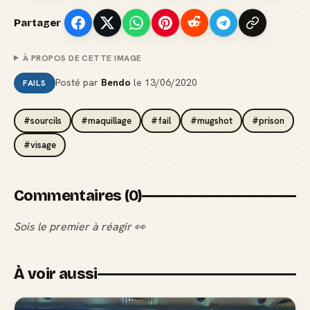
Partager
À PROPOS DE CETTE IMAGE
Posté par
Bendo
le
13/06/2020
FAILS
#sourcils
#maquillage
#fail
#mugshot
#prison
#visage
Commentaires (0)
Sois le premier à réagir 👀
À voir aussi