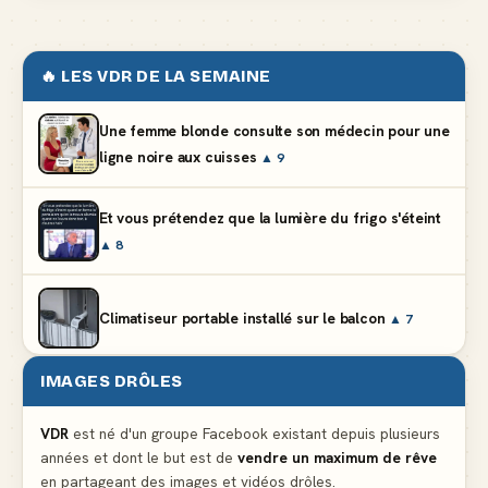
🔥 LES VDR DE LA SEMAINE
Une femme blonde consulte son médecin pour une
ligne noire aux cuisses
▲ 9
Et vous prétendez que la lumière du frigo s'éteint
▲ 8
Climatiseur portable installé sur le balcon
▲ 7
IMAGES DRÔLES
Le mendiant revient avec un livre de cuisine
▲ 5
VDR
est né d'un groupe Facebook existant depuis plusieurs
années et dont le but est de
vendre un maximum de rêve
Ne pleure pas mon Martin, c'est juste du football
en partageant des images et vidéos drôles.