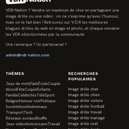
VDR-Nation ? Vendre un maximum de rêve en partageant une
image drôle ou une vidéo : on ne s'exprime qu'avec l'humour,
mais on le fait bien ! Retrouvez sur V.D.R les meilleures
blagues drôles du web en image et photo, et chaque semaine
les VDR sélectionnées par la communauté.
Une remarque ? Un partenariat ?
admin@vdr-nation.com
THÈMES
RECHERCHES
POPULAIRES
Jeux de mots
Fails
École
Couple
Image drôle chat
Alcool
Fête
Coquin
Enfants
Image drôle chien
Famille
Célébrités
Télé
Sport
Image drôle voiture
Religion
Humour noir
Politique
Image drôle football
Société
Insolite
Animaux
Image drôle travail
Transport
Tech
Image drôle mariage
Réseaux sociaux
Bouffe
Image drôle noël
Jeux vidéo
Anniversaire
Travail