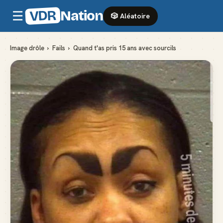
VDR
Nation
☰
🎲 Aléatoire
Image drôle
›
Fails
›
Quand t'as pris 15 ans avec sourcils