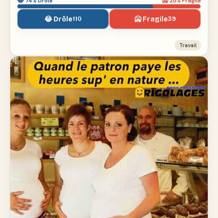
😂
74
% Drôle
🥶
26
% Fragile
😂 Drôle
🥶 Fragile
110
39
Travail