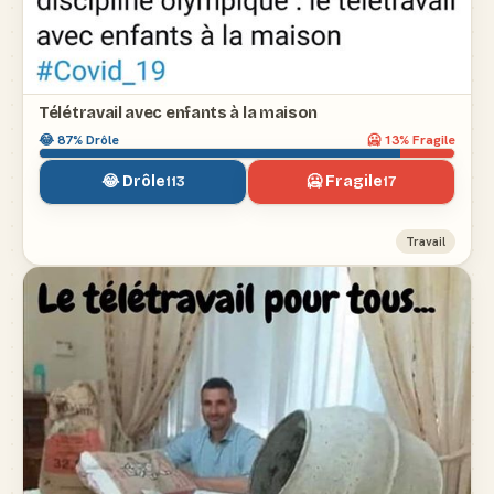
Télétravail avec enfants à la maison
😂
87
% Drôle
🥶
13
% Fragile
😂 Drôle
🥶 Fragile
113
17
Travail