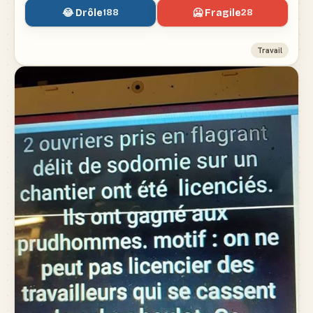
😂 Drôle
🥶 Fragile
188
28
Travail