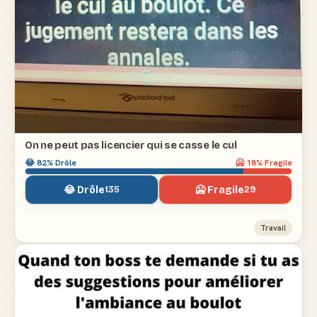
On ne peut pas licencier qui se casse le cul
😂
82
% Drôle
🥶
18
% Fragile
😂 Drôle
🥶 Fragile
135
29
Travail