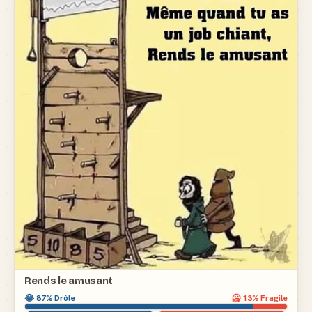
Rends le amusant
😂
87
% Drôle
🥶
13
% Fragile