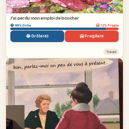
J'ai perdu mon emploi de boucher
😂
88
% Drôle
🥶
12
% Fragile
😂 Drôle
🥶 Fragile
145
19
Travail