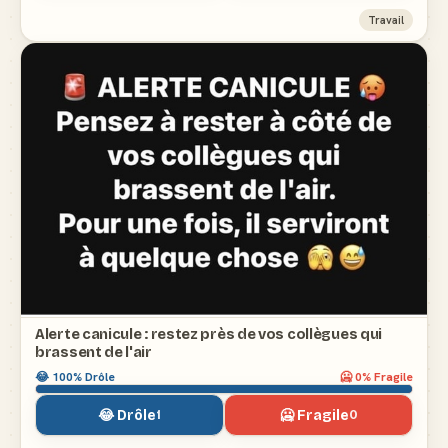
Travail
Alerte canicule : restez près de vos collègues qui
brassent de l'air
😂
100
% Drôle
🥶
0
% Fragile
😂 Drôle
🥶 Fragile
1
0