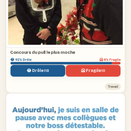
Concours du pull le plus moche
😂
92
% Drôle
🥶
8
% Fragile
😂 Drôle
🥶 Fragile
118
10
Travail