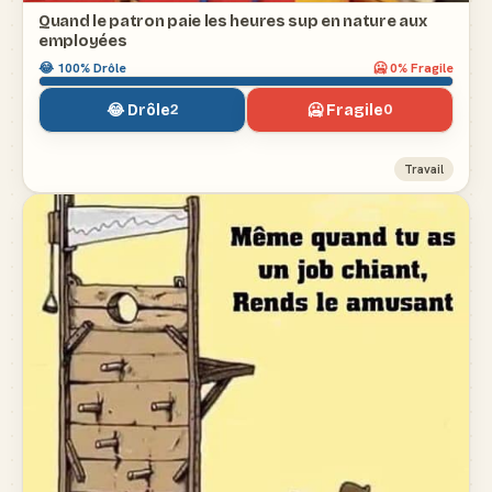
Quand le patron paie les heures sup en nature aux
employées
😂
100
% Drôle
🥶
0
% Fragile
😂 Drôle
🥶 Fragile
2
0
Travail