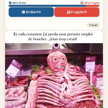
😂
85
% Drôle
🥶
15
% Fragile
😂 Drôle
🥶 Fragile
106
19
Travail