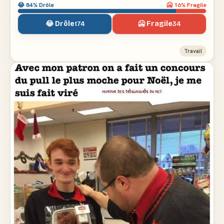
😂
84
% Drôle
🥶
16
% Fragile
😂 Drôle
🥶 Fragile
174
34
Travail