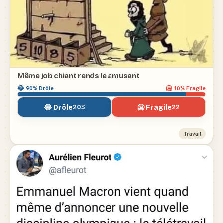
Même job chiant rends le amusant
😂
90
% Drôle
🥶
10
% Fragile
😂 Drôle
🥶 Fragile
203
22
Travail