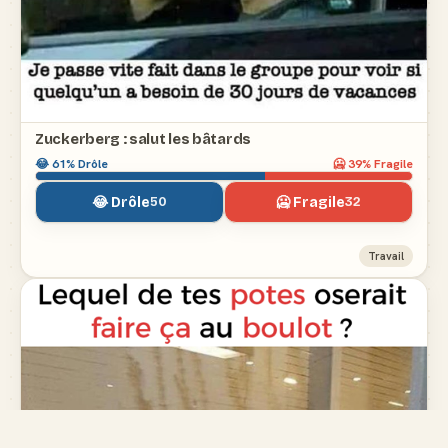
Zuckerberg : salut les bâtards
😂
61
% Drôle
🥶
39
% Fragile
😂 Drôle
🥶 Fragile
50
32
Travail