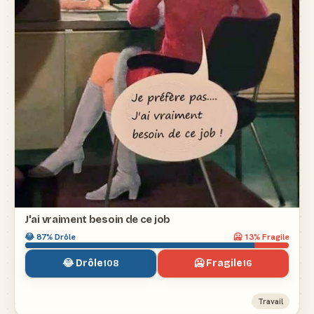
J'ai vraiment besoin de ce job
😂
87
% Drôle
🥶
13
% Fragile
😂 Drôle
🥶 Fragile
108
16
Travail