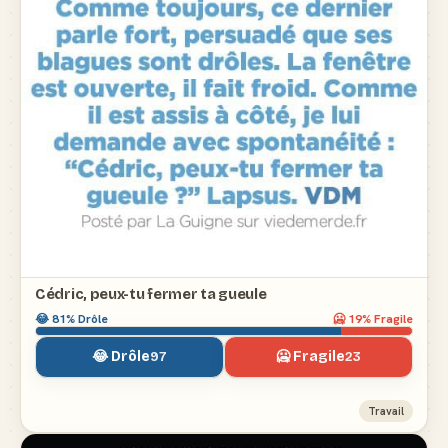
Cédric, peux-tu fermer ta gueule
😂
81
% Drôle
🥶
19
% Fragile
😂 Drôle
🥶 Fragile
97
23
Travail