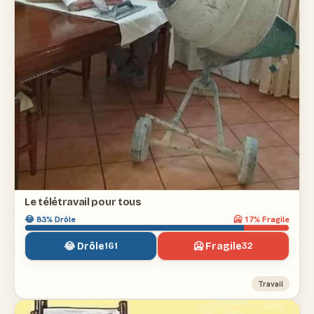
Le télétravail pour tous
😂
83
% Drôle
🥶
17
% Fragile
😂 Drôle
🥶 Fragile
161
32
Travail