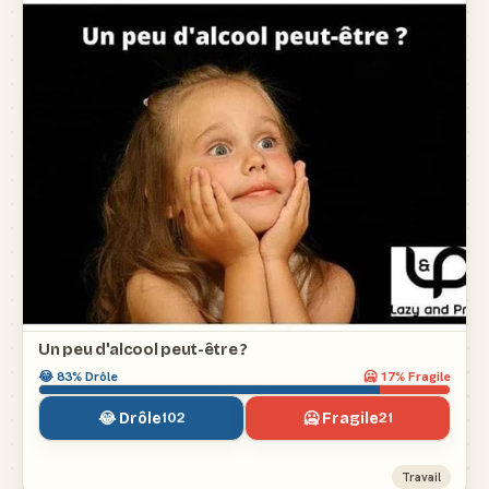
Un peu d'alcool peut-être ?
😂
83
% Drôle
🥶
17
% Fragile
😂 Drôle
🥶 Fragile
102
21
Travail