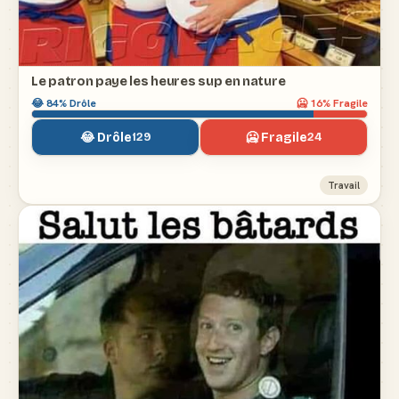
Le patron paye les heures sup en nature
😂
84
% Drôle
🥶
16
% Fragile
😂 Drôle
🥶 Fragile
129
24
Travail