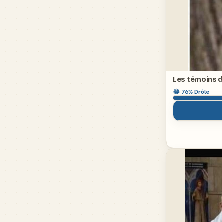
Les témoins 
😂
76
% Drôle