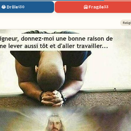
😂 Drôle
🥶 Fragile
130
33
Relig