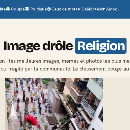
lite
💑
Couple
🏛️
Politique
😏
Jeux de mots
⭐
Célébrités
🍺
Alcool
Image drôle
Religion
ion : les meilleures images, memes et photos les plus ma
 ou fragile par la communauté. Le classement bouge au f