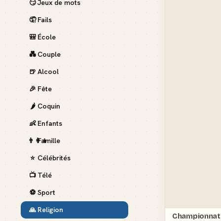
😏
Jeux de mots
🤦
Fails
🎒
École
💑
Couple
🍺
Alcool
🎉
Fête
🌶️
Coquin
👶
Enfants
👨‍👩‍👧
Famille
⭐
Célébrités
📺
Télé
⚽
Sport
🙏
Religion
Championnat 