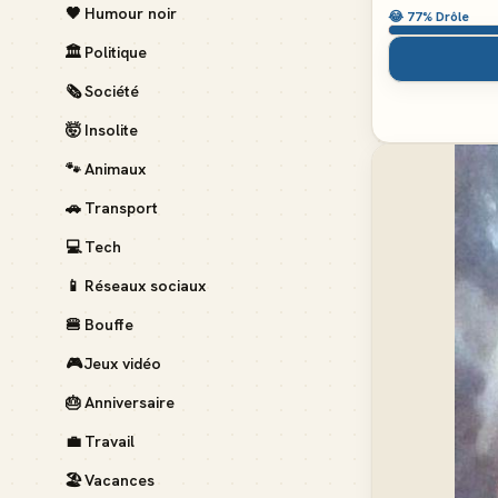
🖤
Humour noir
😂
77
% Drôle
🏛️
Politique
🗞️
Société
🤯
Insolite
🐾
Animaux
🚗
Transport
💻
Tech
📱
Réseaux sociaux
🍔
Bouffe
🎮
Jeux vidéo
🎂
Anniversaire
💼
Travail
🏖️
Vacances