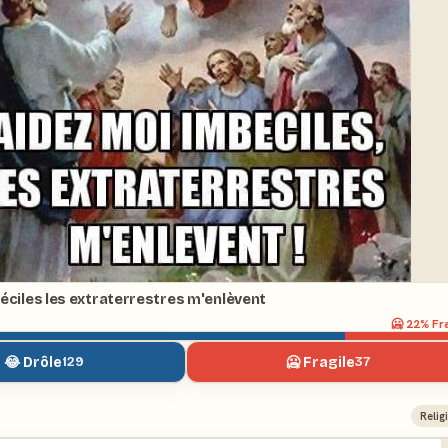
éciles les extraterrestres m'enlèvent
🥶
22
% Fr
😂 Drôle
🥶 Fragile
129
37
Relig