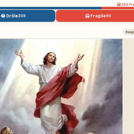
🥶
23
% Fr
😂 Drôle
🥶 Fragile
308
90
Relig