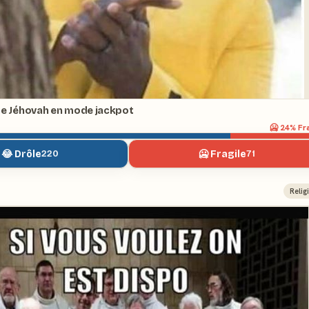
de Jéhovah en mode jackpot
🥶
24
% Fr
😂 Drôle
🥶 Fragile
220
71
Relig