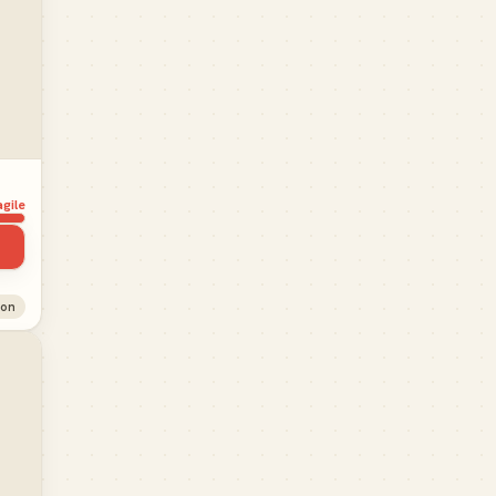
agile
ion