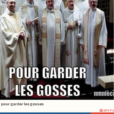
 pour garder les gosses
🥶
20
% Fr