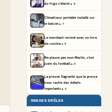
du frigo s'éteint
▲ 8
Climatiseur portable installé sur
le balcon
▲ 7
Le mendiant revient avec un livre
de cuisine
▲ 5
Ne pleure pas mon Martin, c'est
juste du football
▲ 5
La preuve flagrante que la presse
nous cache des détails
importants
▲ 4
IMAGES DRÔLES