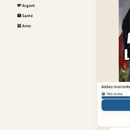
💸
Argent
🏥
Santé
👯
Amis
Aidez moi imb
😂
78
% Drôle