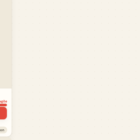
agile
ion