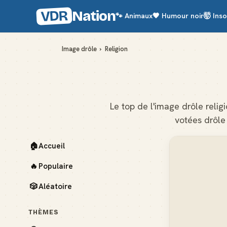
VDR
Nation
🐾
Animaux
🖤
Humour noir
🤯
Inso
Image drôle
›
Religion
Le top de l'image drôle relig
votées drôle
🏠
Accueil
🔥
Populaire
🎲
Aléatoire
THÈMES