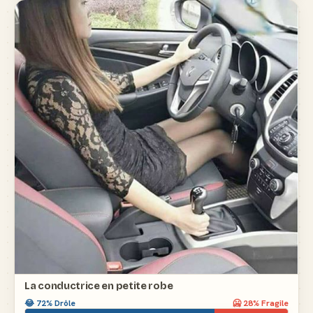
La conductrice en petite robe
😂
72
% Drôle
🥶
28
% Fragile