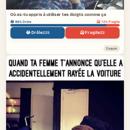
Où as-tu appris à utiliser tes doigts comme ça
😂
88
% Drôle
🥶
12
% Fragile
😂 Drôle
🥶 Fragile
235
32
Coquin