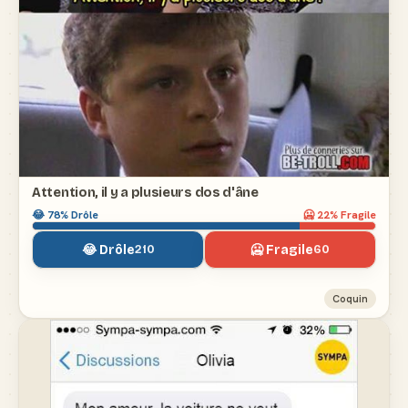
Attention, il y a plusieurs dos d'âne
😂
78
% Drôle
🥶
22
% Fragile
😂 Drôle
🥶 Fragile
210
60
Coquin