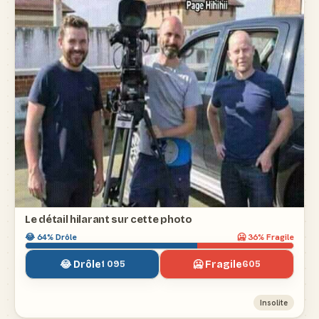
Le détail hilarant sur cette photo
😂
64
% Drôle
🥶
36
% Fragile
😂 Drôle
🥶 Fragile
1 095
605
Insolite