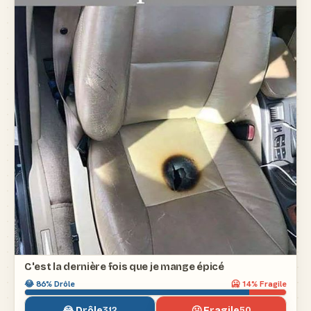
C'est la dernière fois que je mange épicé
😂
86
% Drôle
🥶
14
% Fragile
😂 Drôle
🥶 Fragile
312
50