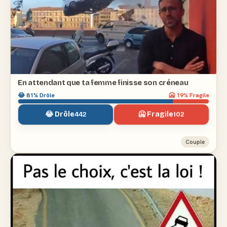
En attendant que ta femme finisse son créneau
😂
81
% Drôle
🥶
19
% Fragile
😂 Drôle
🥶 Fragile
442
102
Couple