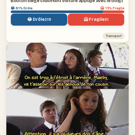
Bouton siège chauffant voiture appuyé avec le doigt
😂
81
% Drôle
🥶
19
% Fragile
😂 Drôle
🥶 Fragile
219
51
Transport