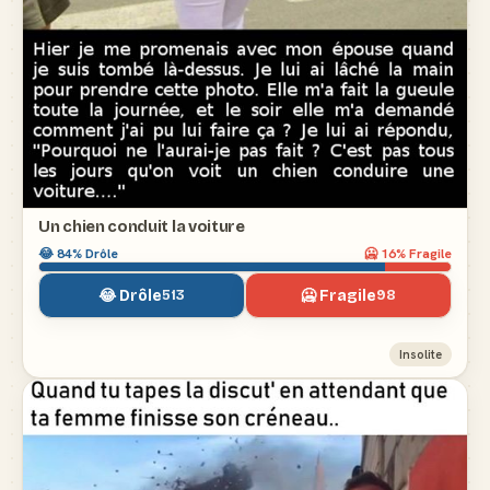
Un chien conduit la voiture
😂
84
% Drôle
🥶
16
% Fragile
😂 Drôle
🥶 Fragile
513
98
Insolite