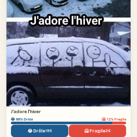
J'adore l'hiver
😂
88
% Drôle
🥶
12
% Fragile
😂 Drôle
🥶 Fragile
195
26