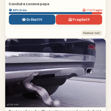
Conduire comme papa
😂
89
% Drôle
🥶
11
% Fragile
😂 Drôle
🥶 Fragile
226
29
Humour noir