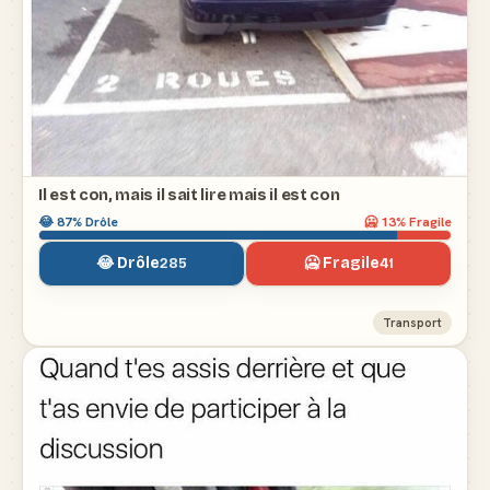
Il est con, mais il sait lire mais il est con
😂
87
% Drôle
🥶
13
% Fragile
😂 Drôle
🥶 Fragile
285
41
Transport