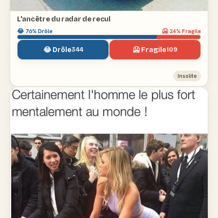
L'ancêtre du radar de recul
😂
76
% Drôle
🥶
24
% Fragile
😂 Drôle
🥶 Fragile
344
109
Insolite