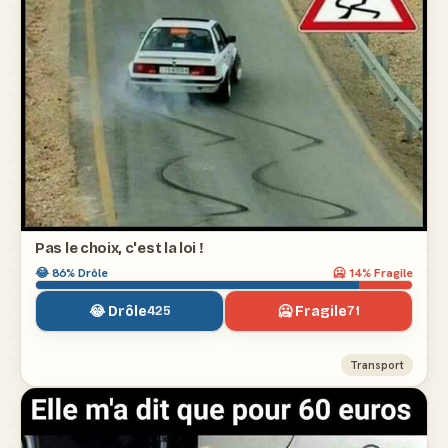
Pas le choix, c'est la loi !
😂
86
% Drôle
🥶
14
% Fragile
😂 Drôle
🥶 Fragile
425
71
Transport