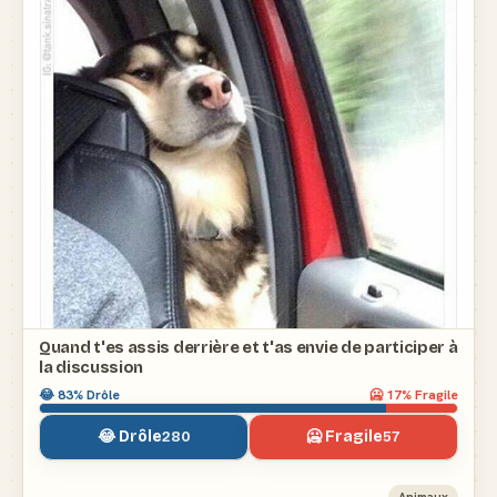
Quand t'es assis derrière et t'as envie de participer à
la discussion
😂
83
% Drôle
🥶
17
% Fragile
😂 Drôle
🥶 Fragile
280
57
Animaux