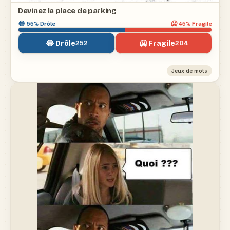
Devinez la place de parking
😂
55
% Drôle
🥶
45
% Fragile
😂 Drôle
🥶 Fragile
252
204
Jeux de mots