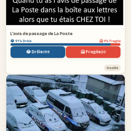
L'avis de passage de La Poste
😂
91
% Drôle
🥶
9
% Fragile
😂 Drôle
🥶 Fragile
199
20
Insolite