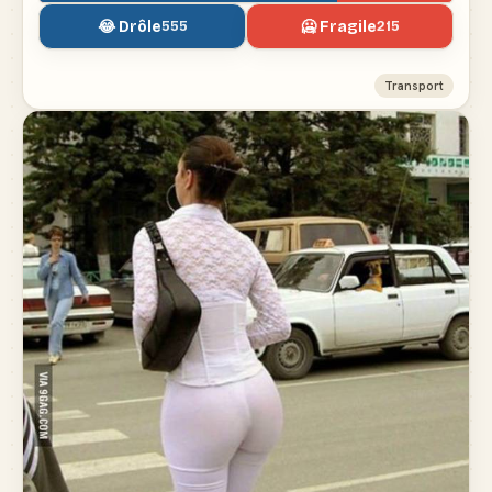
😂 Drôle
🥶 Fragile
555
215
Transport