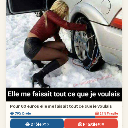
Pour 60 euros elle me faisait tout ce que je voulais
😂
79
% Drôle
🥶
21
% Fragile
😂 Drôle
🥶 Fragile
393
106