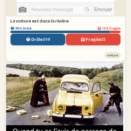
La voiture est dans la rivière
😂
90
% Drôle
🥶
10
% Fragile
😂 Drôle
🥶 Fragile
209
22
voiture