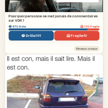
Pourquoi personne ne met jamais de commentaires
sur VDR ?
😂
87
% Drôle
🥶
13
% Fragile
😂 Drôle
🥶 Fragile
285
42
Réseaux sociaux