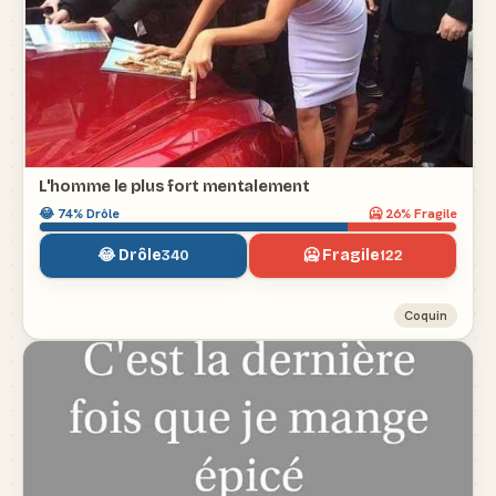
L'homme le plus fort mentalement
😂
74
% Drôle
🥶
26
% Fragile
😂 Drôle
🥶 Fragile
340
122
Coquin