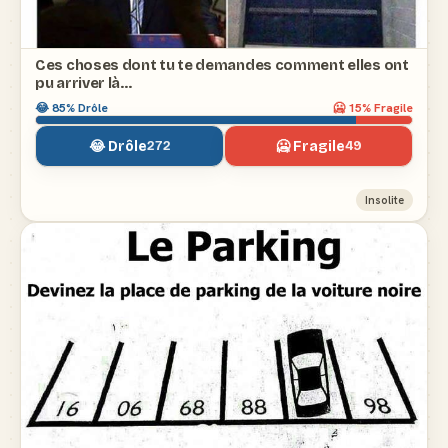
Ces choses dont tu te demandes comment elles ont
pu arriver là…
😂
85
% Drôle
🥶
15
% Fragile
😂 Drôle
🥶 Fragile
272
49
Insolite