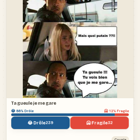
Ta gueule je me gare
😂
88
% Drôle
🥶
12
% Fragile
😂 Drôle
🥶 Fragile
239
32
Couple