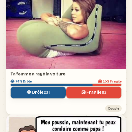
Ta femme a rayé la voiture
😂
74
% Drôle
🥶
26
% Fragile
😂 Drôle
🥶 Fragile
231
82
Couple