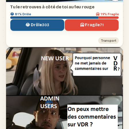
Tu le retrouves à côté de toi au feu rouge
😂
81
% Drôle
🥶
19
% Fragile
😂 Drôle
🥶 Fragile
303
71
Transport