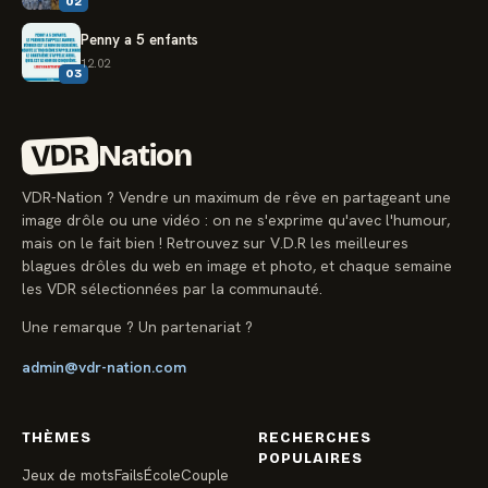
02
Penny a 5 enfants
12.02
03
VDR
Nation
VDR-Nation ? Vendre un maximum de rêve en partageant une
image drôle ou une vidéo : on ne s'exprime qu'avec l'humour,
mais on le fait bien ! Retrouvez sur V.D.R les meilleures
blagues drôles du web en image et photo, et chaque semaine
les VDR sélectionnées par la communauté.
Une remarque ? Un partenariat ?
admin@vdr-nation.com
THÈMES
RECHERCHES
POPULAIRES
Jeux de mots
Fails
École
Couple