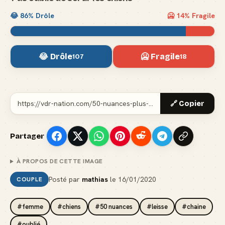
😂
86
% Drôle
🥶
14
% Fragile
😂 Drôle
🥶 Fragile
107
18
🔗 Copier
Partager
À PROPOS DE CETTE IMAGE
Posté par
mathias
le
16/01/2020
COUPLE
#femme
#chiens
#50 nuances
#leisse
#chaine
#oublié