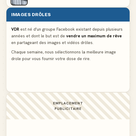
IMAGES DRÔLES
Le mendiant revient avec un livre de cuisine
▲ 5
VDR
est né d'un groupe Facebook existant depuis plusieurs
années et dont le but est de
vendre un maximum de rêve
Ne pleure pas mon Martin, c'est juste du football
en partageant des images et vidéos drôles.
▲ 5
Chaque semaine, nous sélectionnons la meilleure image
drole pour vous fournir votre dose de rire.
La preuve flagrante que la presse nous cache des
détails importants
▲ 4
EMPLACEMENT
PUBLICITAIRE