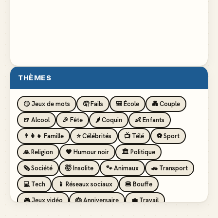
THÈMES
😏 Jeux de mots
🤦 Fails
🎒 École
💑 Couple
🍺 Alcool
🎉 Fête
🌶️ Coquin
👶 Enfants
👨‍👩‍👧 Famille
⭐ Célébrités
📺 Télé
⚽ Sport
🙏 Religion
🖤 Humour noir
🏛️ Politique
🗞️ Société
🤯 Insolite
🐾 Animaux
🚗 Transport
💻 Tech
📱 Réseaux sociaux
🍔 Bouffe
🎮 Jeux vidéo
🎂 Anniversaire
💼 Travail
🏖️ Vacances
💸 Argent
🏥 Santé
👯 Amis