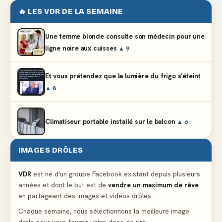
🔥 LES VDR DE LA SEMAINE
Une femme blonde consulte son médecin pour une
ligne noire aux cuisses
▲ 9
Et vous prétendez que la lumière du frigo s'éteint
▲ 8
Climatiseur portable installé sur le balcon
▲ 6
IMAGES DRÔLES
Partager l'addition alors que vous n'avez pris
qu'une entrée
▲ 537
VDR
est né d'un groupe Facebook existant depuis plusieurs
années et dont le but est de
vendre un maximum de rêve
en partageant des images et vidéos drôles.
Le mendiant revient avec un livre de cuisine
▲ 5
Chaque semaine, nous sélectionnons la meilleure image
drole pour vous fournir votre dose de rire.