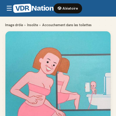
VDR
Nation
☰
🎲 Aléatoire
Image drôle
›
Insolite
›
Accouchement dans les toilettes