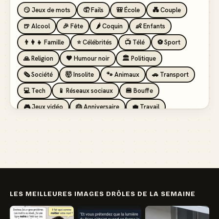
😏 Jeux de mots
🤦 Fails
🎒 École
💑 Couple
🍺 Alcool
🎉 Fête
🌶️ Coquin
👶 Enfants
👨‍👩‍👧 Famille
⭐ Célébrités
📺 Télé
⚽ Sport
🙏 Religion
🖤 Humour noir
🏛️ Politique
🗞️ Société
🤯 Insolite
🐾 Animaux
🚗 Transport
💻 Tech
📱 Réseaux sociaux
🍔 Bouffe
🎮 Jeux vidéo
🎂 Anniversaire
💼 Travail
🏖️ Vacances
💸 Argent
🏥 Santé
👯 Amis
LES MEILLEURES IMAGES DRÔLES DE LA SEMAINE