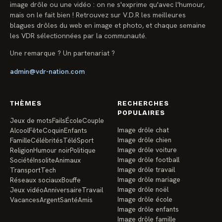
image drôle ou une vidéo : on ne s'exprime qu'avec l'humour,
mais on le fait bien ! Retrouvez sur V.D.R les meilleures
blagues drôles du web en image et photo, et chaque semaine
les VDR sélectionnées par la communauté.
Une remarque ? Un partenariat ?
admin@vdr-nation.com
THÈMES
RECHERCHES
POPULAIRES
Jeux de mots
Fails
École
Couple
Image drôle chat
Alcool
Fête
Coquin
Enfants
Image drôle chien
Famille
Célébrités
Télé
Sport
Image drôle voiture
Religion
Humour noir
Politique
Image drôle football
Société
Insolite
Animaux
Image drôle travail
Transport
Tech
Image drôle mariage
Réseaux sociaux
Bouffe
Image drôle noël
Jeux vidéo
Anniversaire
Travail
Image drôle école
Vacances
Argent
Santé
Amis
Image drôle enfants
Image drôle famille