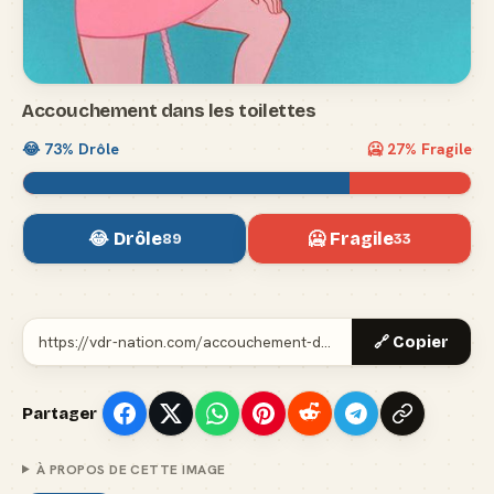
Accouchement dans les toilettes
😂
73
% Drôle
🥶
27
% Fragile
😂 Drôle
🥶 Fragile
89
33
🔗 Copier
Partager
À PROPOS DE CETTE IMAGE