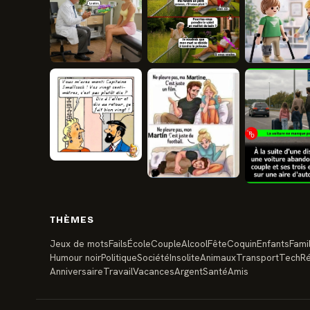
THÈMES
Jeux de mots
Fails
École
Couple
Alcool
Fête
Coquin
Enfants
Famil
Humour noir
Politique
Société
Insolite
Animaux
Transport
Tech
Ré
Anniversaire
Travail
Vacances
Argent
Santé
Amis