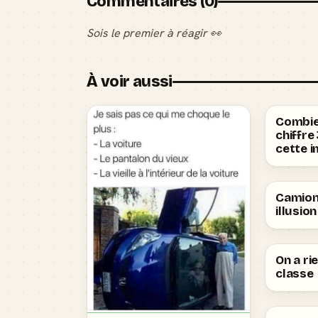
Commentaires (0)
Sois le premier à réagir 👀
À voir aussi
Combien
chiffre
cette i
Camion
illusio
On a ri
classe