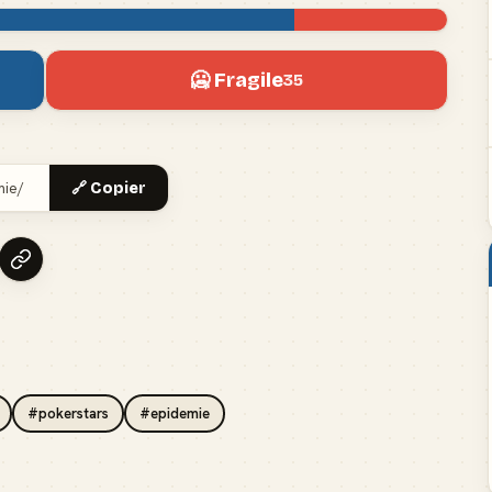
🥶 Fragile
35
🔗 Copier
#pokerstars
#epidemie