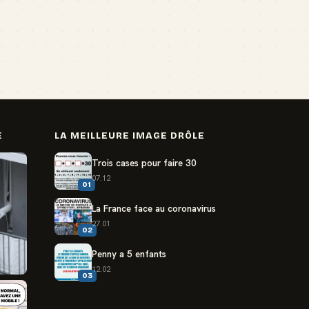
E
LA MEILLEURE IMAGE DRÔLE
Trois cases pour faire 30
07.12
01
La France face au coronavirus
27.01
02
Penny a 5 enfants
12.02
03