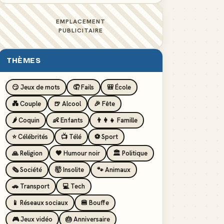
EMPLACEMENT
PUBLICITAIRE
THÈMES
😏 Jeux de mots
🤦 Fails
🎒 École
💑 Couple
🍺 Alcool
🎉 Fête
🌶️ Coquin
👶 Enfants
👨‍👩‍👧 Famille
⭐ Célébrités
📺 Télé
⚽ Sport
🙏 Religion
🖤 Humour noir
🏛️ Politique
🗞️ Société
🤯 Insolite
🐾 Animaux
🚗 Transport
💻 Tech
📱 Réseaux sociaux
🍔 Bouffe
🎮 Jeux vidéo
🎂 Anniversaire