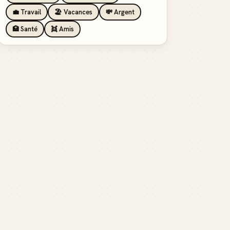
💼 Travail
🏖️ Vacances
💸 Argent
🏥 Santé
👯 Amis