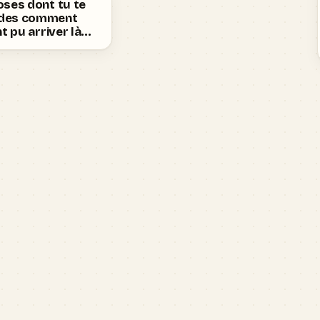
oses dont tu te
des comment
nt pu arriver là…