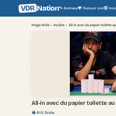
VDR
Nation
🐾
Animaux
🖤
Humour noir
🤯
Inso
Image drôle
›
Insolite
›
All-in avec du papier toilette a
All-in avec du papier toilette a
😂
81
% Drôle