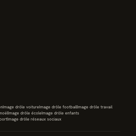
en
Image drôle voiture
Image drôle football
Image drôle travail
 noël
Image drôle école
Image drôle enfants
port
Image drôle réseaux sociaux