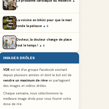
Le problème cardiaque du médecin
▲
6
La voisine en bikini pour que le mari
tonde la pelouse
▲ 6
Docteur, la douleur change de place
tout le temps !
▲ 6
IMAGES DRÔLES
VDR
est né d'un groupe Facebook existant
depuis plusieurs années et dont le but est de
vendre un maximum de rêve
en partageant
des images et vidéos drôles.
Chaque semaine, nous sélectionnons la
meilleure image drole pour vous fournir votre
dose de rire.