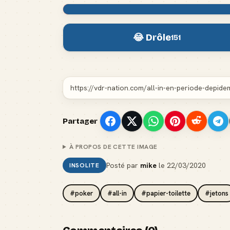
😂 Drôle
151
Partager
À PROPOS DE CETTE IMAGE
Posté par
mike
le
22/03/2020
INSOLITE
#poker
#all-in
#papier-toilette
#jetons