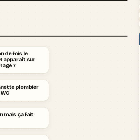
 de fois le
 3 apparaît sur
mage ?
nette plombier
n WC
en mais ça fait