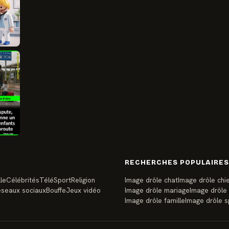
RECHERCHES POPULAIRES
le
Célébrités
Télé
Sport
Religion
Image drôle chat
Image drôle chi
seaux sociaux
Bouffe
Jeux vidéo
Image drôle mariage
Image drôle
Image drôle famille
Image drôle s