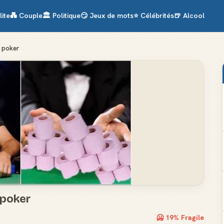
lite
💑
Couple
🏛️
Politique
😏
Jeux de mots
⭐
Célébrités
🍺
Alcool
u poker
u poker
🥶
19
% Fragile