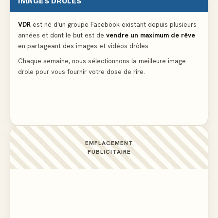
IMAGES DRÔLES
Le mendiant revient avec un livre de cuisine
▲ 5
VDR
est né d'un groupe Facebook existant depuis plusieurs
années et dont le but est de
vendre un maximum de rêve
Ne pleure pas mon Martin, c'est juste du football
en partageant des images et vidéos drôles.
▲ 5
Chaque semaine, nous sélectionnons la meilleure image
drole pour vous fournir votre dose de rire.
C'est ma 3ème culotte qui disparait, je crois que
c'est elle
▲ 4
EMPLACEMENT
PUBLICITAIRE