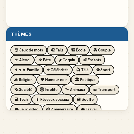
THÈMES
😏 Jeux de mots
🤦 Fails
🎒 École
💑 Couple
🍺 Alcool
🎉 Fête
🌶️ Coquin
👶 Enfants
👨‍👩‍👧 Famille
⭐ Célébrités
📺 Télé
⚽ Sport
🙏 Religion
🖤 Humour noir
🏛️ Politique
🗞️ Société
🤯 Insolite
🐾 Animaux
🚗 Transport
💻 Tech
📱 Réseaux sociaux
🍔 Bouffe
🎮 Jeux vidéo
🎂 Anniversaire
💼 Travail
🏖️ Vacances
💸 Argent
🏥 Santé
👯 Amis