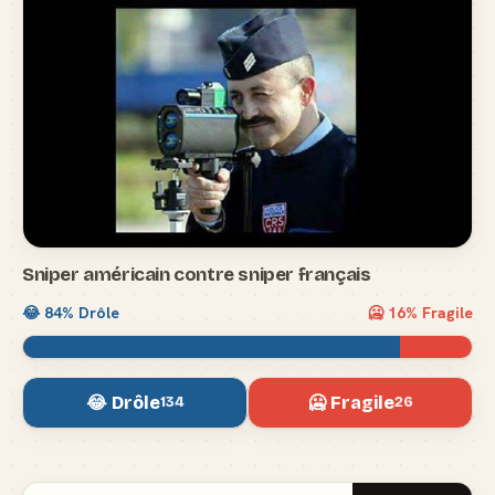
Sniper américain contre sniper français
😂
84
% Drôle
🥶
16
% Fragile
😂 Drôle
🥶 Fragile
134
26