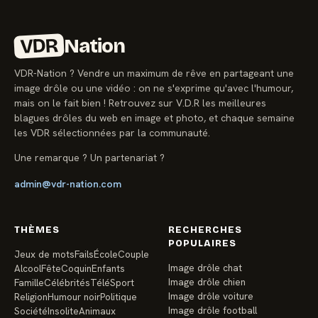
VDR
Nation
VDR-Nation ? Vendre un maximum de rêve en partageant une
image drôle ou une vidéo : on ne s'exprime qu'avec l'humour,
mais on le fait bien ! Retrouvez sur V.D.R les meilleures
blagues drôles du web en image et photo, et chaque semaine
les VDR sélectionnées par la communauté.
Une remarque ? Un partenariat ?
admin@vdr-nation.com
THÈMES
RECHERCHES
POPULAIRES
Jeux de mots
Fails
École
Couple
Image drôle chat
Alcool
Fête
Coquin
Enfants
Image drôle chien
Famille
Célébrités
Télé
Sport
Image drôle voiture
Religion
Humour noir
Politique
Image drôle football
Société
Insolite
Animaux