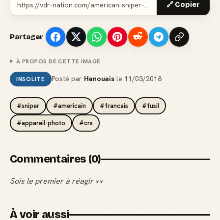
🔗 Copier
Partager
À PROPOS DE CETTE IMAGE
Posté par
Hanouais
le
11/03/2018
INSOLITE
#sniper
#americain
#francais
#fusil
#appareil-photo
#crs
Commentaires (0)
Sois le premier à réagir 👀
À voir aussi