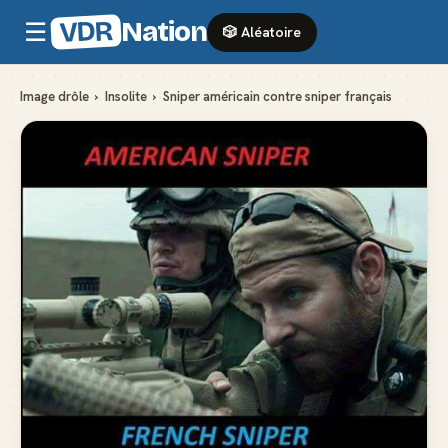
VDR
Nation
☰
🎲 Aléatoire
Image drôle
›
Insolite
›
Sniper américain contre sniper français