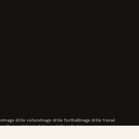
en
Image drôle voiture
Image drôle football
Image drôle travail
 noël
Image drôle école
Image drôle enfants
port
Image drôle réseaux sociaux