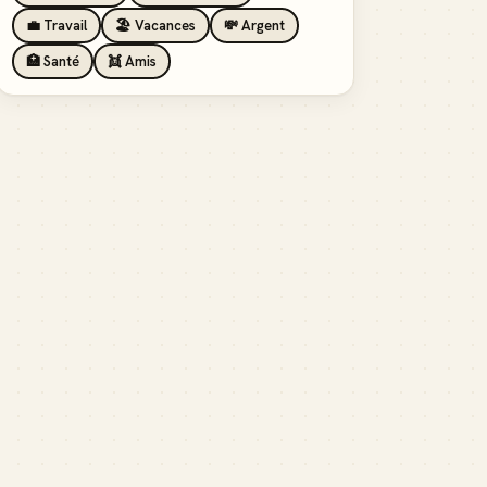
💼 Travail
🏖️ Vacances
💸 Argent
🏥 Santé
👯 Amis