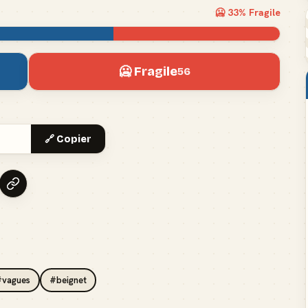
🥶
33
% Fragile
🥶 Fragile
56
🔗 Copier
#vagues
#beignet