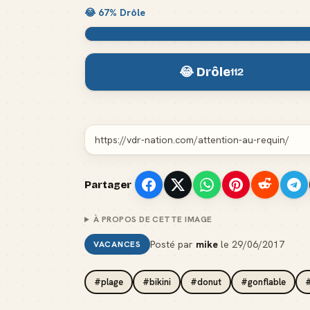
😂
67
% Drôle
😂 Drôle
112
Partager
À PROPOS DE CETTE IMAGE
Posté par
mike
le
29/06/2017
VACANCES
#plage
#bikini
#donut
#gonflable