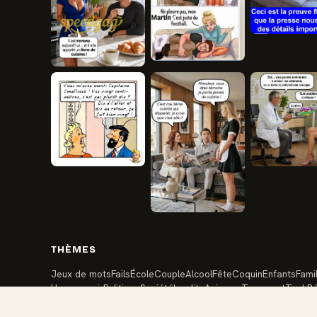
THÈMES
Jeux de mots
Fails
École
Couple
Alcool
Fête
Coquin
Enfants
Famil
Humour noir
Politique
Société
Insolite
Animaux
Transport
Tech
Ré
Anniversaire
Travail
Vacances
Argent
Santé
Amis