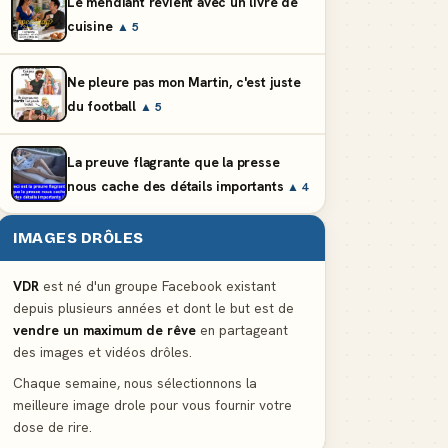
Le mendiant revient avec un livre de
cuisine
▲ 5
Ne pleure pas mon Martin, c'est juste
du football
▲ 5
La preuve flagrante que la presse
nous cache des détails importants
▲ 4
IMAGES DRÔLES
VDR
est né d'un groupe Facebook existant
depuis plusieurs années et dont le but est de
vendre un maximum de rêve
en partageant
des images et vidéos drôles.
Chaque semaine, nous sélectionnons la
meilleure image drole pour vous fournir votre
dose de rire.