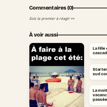
Commentaires (0)
Sois le premier à réagir 👀
À voir aussi
La fille 
cascad
Starte
sud cou
La moit
vacanc
passée