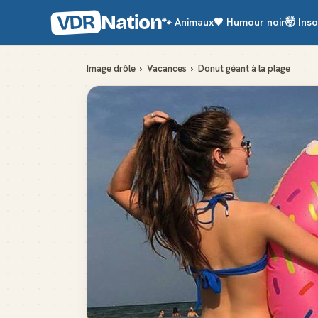
VDR
Nation
🐾
Animaux
🖤
Humour noir
🤯
Inso
Image drôle
›
Vacances
›
Donut géant à la plage