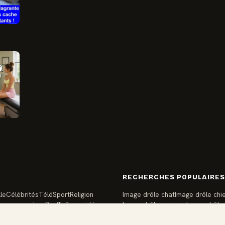
RECHERCHES POPULAIRES
le
Célébrités
Télé
Sport
Religion
Image drôle chat
Image drôle chi
seaux sociaux
Bouffe
Jeux vidéo
Image drôle mariage
Image drôle
Image drôle famille
Image drôle s