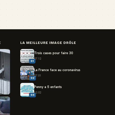
E
LA MEILLEURE IMAGE DRÔLE
Trois cases pour faire 30
07.12
01
La France face au coronavirus
27.01
02
Penny a 5 enfants
12.02
03