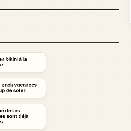
en bikini à la
e
r pack vacances
p de soleil
ié de tes
es sont déjà
s