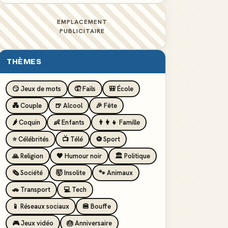
EMPLACEMENT
PUBLICITAIRE
THÈMES
😏 Jeux de mots
🤦 Fails
🎒 École
💑 Couple
🍺 Alcool
🎉 Fête
🌶️ Coquin
👶 Enfants
👨‍👩‍👧 Famille
⭐ Célébrités
📺 Télé
⚽ Sport
🙏 Religion
🖤 Humour noir
🏛️ Politique
🗞️ Société
🤯 Insolite
🐾 Animaux
🚗 Transport
💻 Tech
📱 Réseaux sociaux
🍔 Bouffe
🎮 Jeux vidéo
🎂 Anniversaire