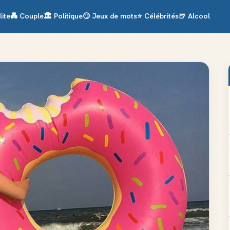
lite
💑
Couple
🏛️
Politique
😏
Jeux de mots
⭐
Célébrités
🍺
Alcool