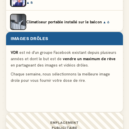
▲ 8
Climatiseur portable installé sur le balcon
▲ 6
IMAGES DRÔLES
Partager l'addition alors que vous n'avez pris
qu'une entrée
▲ 537
VDR
est né d'un groupe Facebook existant depuis plusieurs
années et dont le but est de
vendre un maximum de rêve
en partageant des images et vidéos drôles.
Le mendiant revient avec un livre de cuisine
▲ 5
Chaque semaine, nous sélectionnons la meilleure image
drole pour vous fournir votre dose de rire.
C'est ma 3ème culotte qui disparait, je crois que
c'est elle
▲ 4
EMPLACEMENT
PUBLICITAIRE