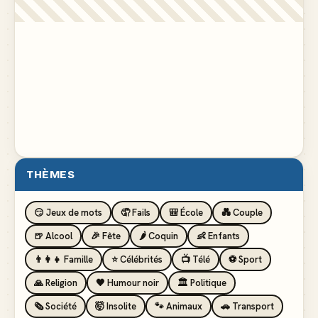
THÈMES
😏 Jeux de mots
🤦 Fails
🎒 École
💑 Couple
🍺 Alcool
🎉 Fête
🌶️ Coquin
👶 Enfants
👨‍👩‍👧 Famille
⭐ Célébrités
📺 Télé
⚽ Sport
🙏 Religion
🖤 Humour noir
🏛️ Politique
🗞️ Société
🤯 Insolite
🐾 Animaux
🚗 Transport