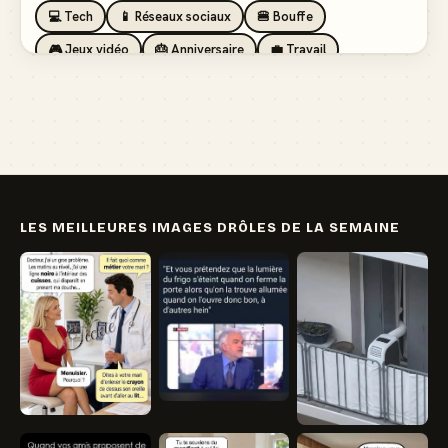
💻 Tech
📱 Réseaux sociaux
🍔 Bouffe
🎮 Jeux vidéo
🎂 Anniversaire
💼 Travail
🏖️ Vacances
💸 Argent
🏥 Santé
👯 Amis
LES MEILLEURES IMAGES DRÔLES DE LA SEMAINE