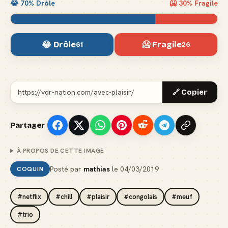
😂
70
% Drôle
🥶
30
% Fragile
😂 Drôle
🥶 Fragile
61
26
🔗 Copier
Partager
À PROPOS DE CETTE IMAGE
Posté par
mathias
le
04/03/2019
COQUIN
#netflix
#chill
#plaisir
#congolais
#meuf
#trio