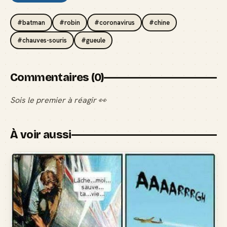
#batman
#robin
#coronavirus
#chine
#chauves-souris
#gueule
Commentaires (0)
Sois le premier à réagir 👀
À voir aussi