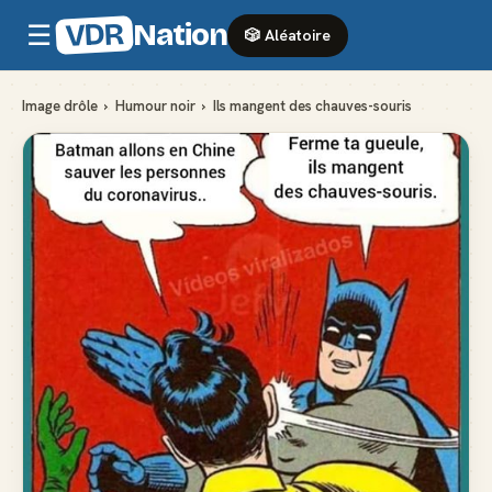
VDR
Nation
☰
🎲 Aléatoire
Image drôle
›
Humour noir
›
Ils mangent des chauves-souris