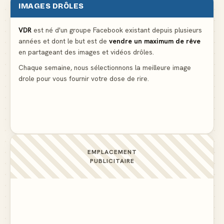
IMAGES DRÔLES
Et vous prétendez que la lumière du frigo s'éteint
▲ 8
VDR
est né d'un groupe Facebook existant depuis plusieurs
années et dont le but est de
vendre un maximum de rêve
Lidl propose un climatiseur avec gants de boxe et
en partageant des images et vidéos drôles.
protège-dent offerts
▲ 4
Chaque semaine, nous sélectionnons la meilleure image
drole pour vous fournir votre dose de rire.
Le problème cardiaque du médecin
▲ 6
EMPLACEMENT
PUBLICITAIRE