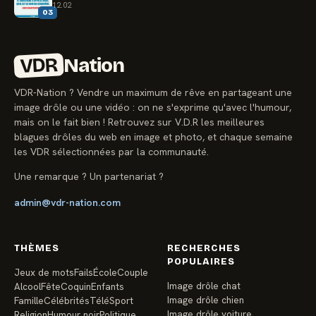
12.02
03
VDR
Nation
VDR-Nation ? Vendre un maximum de rêve en partageant une
image drôle ou une vidéo : on ne s'exprime qu'avec l'humour,
mais on le fait bien ! Retrouvez sur V.D.R les meilleures
blagues drôles du web en image et photo, et chaque semaine
les VDR sélectionnées par la communauté.
Une remarque ? Un partenariat ?
admin@vdr-nation.com
THÈMES
RECHERCHES
POPULAIRES
Jeux de mots
Fails
École
Couple
Image drôle chat
Alcool
Fête
Coquin
Enfants
Image drôle chien
Famille
Célébrités
Télé
Sport
Image drôle voiture
Religion
Humour noir
Politique