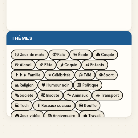
THÈMES
😏 Jeux de mots
🤦 Fails
🎒 École
💑 Couple
🍺 Alcool
🎉 Fête
🌶️ Coquin
👶 Enfants
👨‍👩‍👧 Famille
⭐ Célébrités
📺 Télé
⚽ Sport
🙏 Religion
🖤 Humour noir
🏛️ Politique
🗞️ Société
🤯 Insolite
🐾 Animaux
🚗 Transport
💻 Tech
📱 Réseaux sociaux
🍔 Bouffe
🎮 Jeux vidéo
🎂 Anniversaire
💼 Travail
🏖️ Vacances
💸 Argent
🏥 Santé
👯 Amis