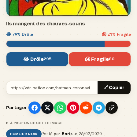
Ils mangent des chauves-souris
😂
79
% Drôle
🥶
21
% Fragile
😂 Drôle
🥶 Fragile
295
80
🔗 Copier
Partager
À PROPOS DE CETTE IMAGE
Posté par
Boris
le
26/02/2020
HUMOUR NOIR