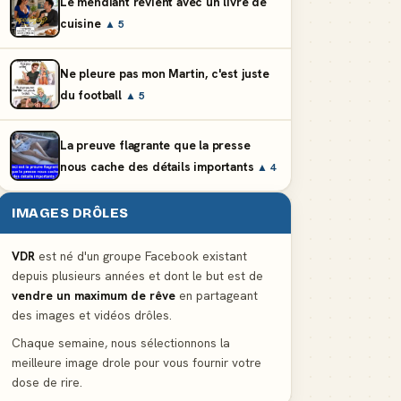
Le mendiant revient avec un livre de
cuisine
▲ 5
Ne pleure pas mon Martin, c'est juste
du football
▲ 5
La preuve flagrante que la presse
nous cache des détails importants
▲ 4
IMAGES DRÔLES
VDR
est né d'un groupe Facebook existant
depuis plusieurs années et dont le but est de
vendre un maximum de rêve
en partageant
des images et vidéos drôles.
Chaque semaine, nous sélectionnons la
meilleure image drole pour vous fournir votre
dose de rire.