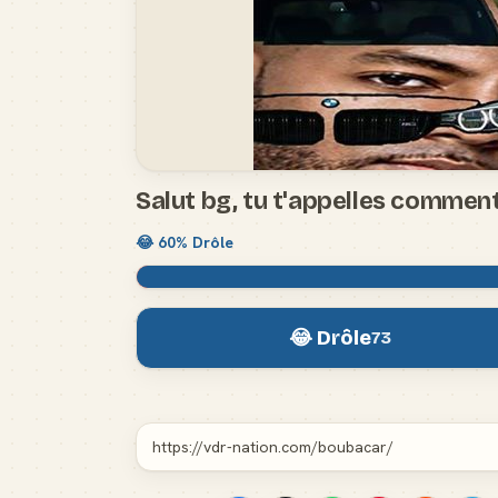
Salut bg, tu t'appelles commen
😂
60
% Drôle
😂 Drôle
73