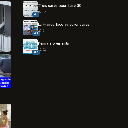
Trois cases pour faire 30
07.12
01
La France face au coronavirus
27.01
02
Penny a 5 enfants
12.02
03