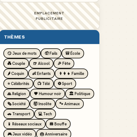
EMPLACEMENT
PUBLICITAIRE
THÈMES
😏 Jeux de mots
🤦 Fails
🎒 École
💑 Couple
🍺 Alcool
🎉 Fête
🌶️ Coquin
👶 Enfants
👨‍👩‍👧 Famille
⭐ Célébrités
📺 Télé
⚽ Sport
🙏 Religion
🖤 Humour noir
🏛️ Politique
🗞️ Société
🤯 Insolite
🐾 Animaux
🚗 Transport
💻 Tech
📱 Réseaux sociaux
🍔 Bouffe
🎮 Jeux vidéo
🎂 Anniversaire