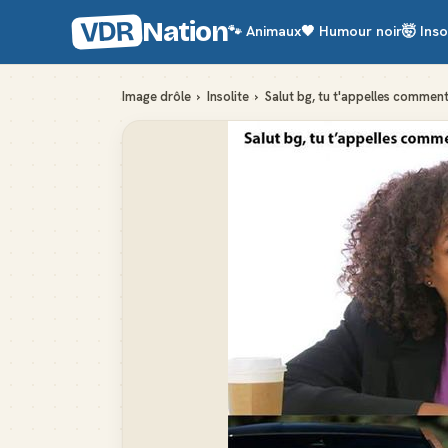
VDR
Nation
🐾
Animaux
🖤
Humour noir
🤯
Inso
Image drôle
›
Insolite
›
Salut bg, tu t'appelles commen