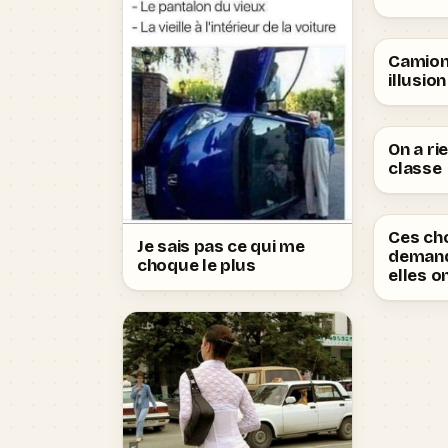
Camion
illusio
On a ri
classe
Ces ch
Je sais pas ce qui me
deman
choque le plus
elles o