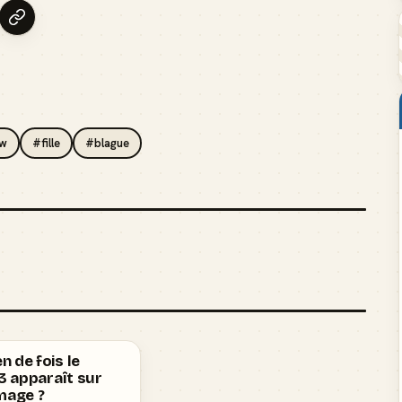
w
#fille
#blague
 de fois le
 3 apparaît sur
mage ?