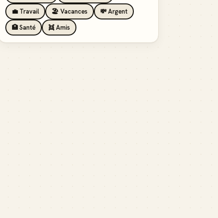
💼 Travail
🏖️ Vacances
💸 Argent
🏥 Santé
👯 Amis