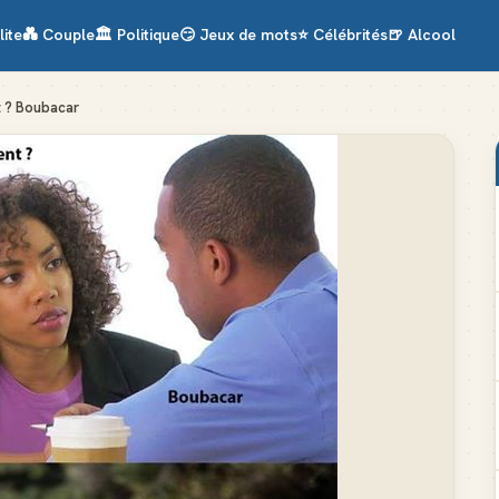
lite
💑
Couple
🏛️
Politique
😏
Jeux de mots
⭐
Célébrités
🍺
Alcool
t ? Boubacar