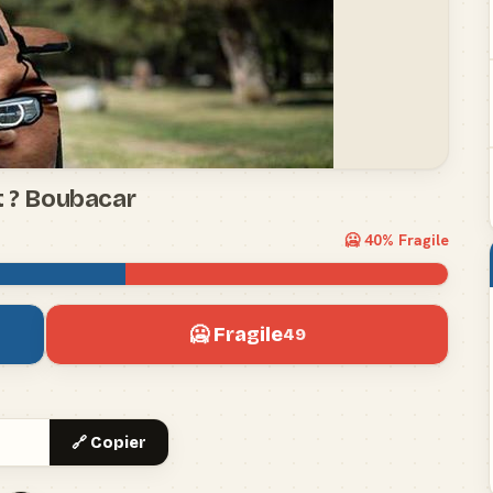
t ? Boubacar
🥶
40
% Fragile
🥶 Fragile
49
🔗 Copier