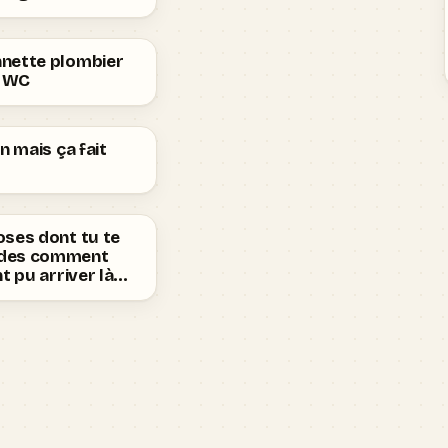
nette plombier
n WC
en mais ça fait
oses dont tu te
des comment
nt pu arriver là…