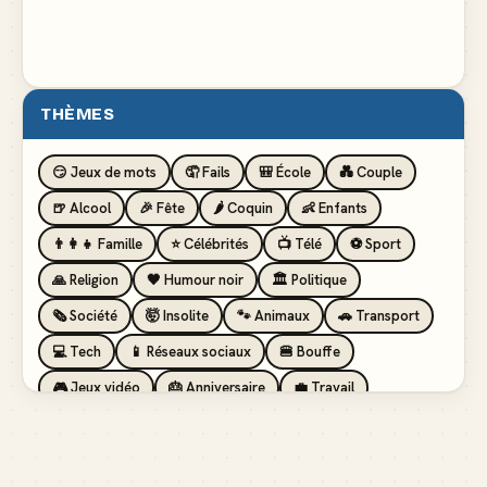
THÈMES
😏 Jeux de mots
🤦 Fails
🎒 École
💑 Couple
🍺 Alcool
🎉 Fête
🌶️ Coquin
👶 Enfants
👨‍👩‍👧 Famille
⭐ Célébrités
📺 Télé
⚽ Sport
🙏 Religion
🖤 Humour noir
🏛️ Politique
🗞️ Société
🤯 Insolite
🐾 Animaux
🚗 Transport
💻 Tech
📱 Réseaux sociaux
🍔 Bouffe
🎮 Jeux vidéo
🎂 Anniversaire
💼 Travail
🏖️ Vacances
💸 Argent
🏥 Santé
👯 Amis