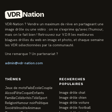
VDR
Nation
VDR-Nation ? Vendre un maximum de rêve en partageant une
image drôle ou une vidéo : on ne s'exprime qu'avec l'humour,
mais on le fait bien ! Retrouvez sur V.D.R les meilleures
blagues drôles du web en image et photo, et chaque semaine
les VDR sélectionnées par la communauté.
Une remarque ? Un partenariat ?
admin@vdr-nation.com
THÈMES
RECHERCHES
POPULAIRES
Jeux de mots
Fails
École
Couple
Image drôle chat
Alcool
Fête
Coquin
Enfants
Image drôle chien
Famille
Célébrités
Télé
Sport
Image drôle voiture
Religion
Humour noir
Politique
Image drôle football
Société
Insolite
Animaux