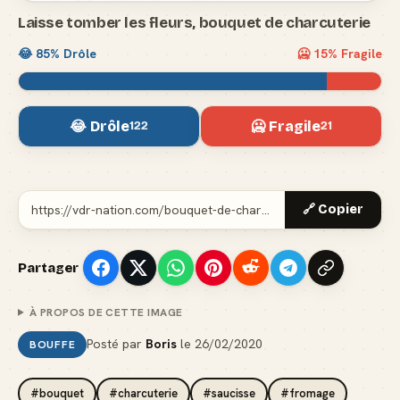
Laisse tomber les fleurs, bouquet de charcuterie
😂
85
% Drôle
🥶
15
% Fragile
😂 Drôle
🥶 Fragile
122
21
🔗 Copier
Partager
À PROPOS DE CETTE IMAGE
Posté par
Boris
le
26/02/2020
BOUFFE
#bouquet
#charcuterie
#saucisse
#fromage