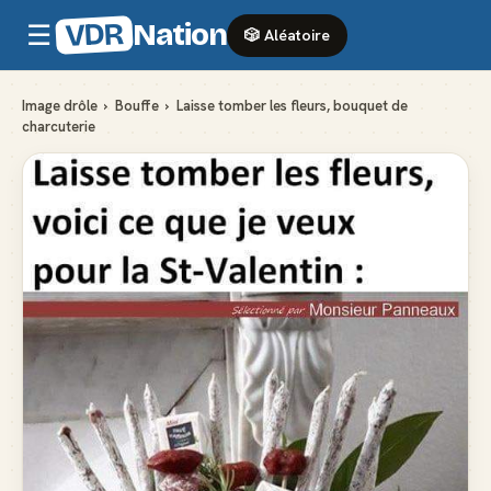
VDR
Nation
☰
🎲 Aléatoire
Image drôle
›
Bouffe
›
Laisse tomber les fleurs, bouquet de
charcuterie