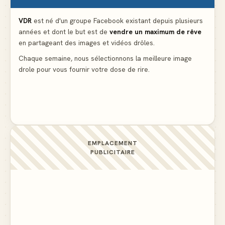
Partager l'addition alors que vous n'avez pris
qu'une entrée
▲ 536
VDR
est né d'un groupe Facebook existant depuis plusieurs
années et dont le but est de
vendre un maximum de rêve
en partageant des images et vidéos drôles.
Le mendiant revient avec un livre de cuisine
▲ 4
Chaque semaine, nous sélectionnons la meilleure image
drole pour vous fournir votre dose de rire.
La voisine en bikini pour que le mari tonde la
pelouse
▲ 4
EMPLACEMENT
PUBLICITAIRE