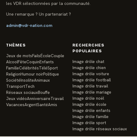
les VDR sélectionnées par la communauté.
Une remarque ? Un partenariat ?
admin@vdr-nation.com
THÈMES
RECHERCHES
POPULAIRES
Jeux de mots
Fails
École
Couple
Image drôle chat
Alcool
Fête
Coquin
Enfants
Image drôle chien
Famille
Célébrités
Télé
Sport
Image drôle voiture
Religion
Humour noir
Politique
Image drôle football
Société
Insolite
Animaux
Image drôle travail
Transport
Tech
Image drôle mariage
Réseaux sociaux
Bouffe
Image drôle noël
Jeux vidéo
Anniversaire
Travail
Image drôle école
Vacances
Argent
Santé
Amis
Image drôle enfants
Image drôle famille
Image drôle sport
Image drôle réseaux sociaux