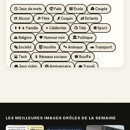
😏 Jeux de mots
🤦 Fails
🎒 École
💑 Couple
🍺 Alcool
🎉 Fête
🌶️ Coquin
👶 Enfants
👨‍👩‍👧 Famille
⭐ Célébrités
📺 Télé
⚽ Sport
🙏 Religion
🖤 Humour noir
🏛️ Politique
🗞️ Société
🤯 Insolite
🐾 Animaux
🚗 Transport
💻 Tech
📱 Réseaux sociaux
🍔 Bouffe
🎮 Jeux vidéo
🎂 Anniversaire
💼 Travail
🏖️ Vacances
💸 Argent
🏥 Santé
👯 Amis
LES MEILLEURES IMAGES DRÔLES DE LA SEMAINE