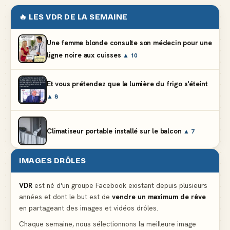
🔥 LES VDR DE LA SEMAINE
Une femme blonde consulte son médecin pour une
ligne noire aux cuisses
▲ 10
Et vous prétendez que la lumière du frigo s'éteint
▲ 8
Climatiseur portable installé sur le balcon
▲ 7
IMAGES DRÔLES
Le problème cardiaque du médecin
▲ 6
VDR
est né d'un groupe Facebook existant depuis plusieurs
années et dont le but est de
vendre un maximum de rêve
La voisine en bikini pour que le mari tonde la
en partageant des images et vidéos drôles.
pelouse
▲ 6
Chaque semaine, nous sélectionnons la meilleure image