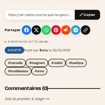
🔗 Copier
Partager
À PROPOS DE CETTE IMAGE
Posté par
Boris
le
26/02/2020
SOCIÉTÉ
#marseille
#imaginent
#réalité
#basilique
#bouillabaisse
#arme
Commentaires (0)
Sois le premier à réagir 👀