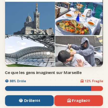
Ce que les gens imaginent sur Marseille
😂
88
% Drôle
🥶
12
% Fragile
😂 Drôle
🥶 Fragile
144
20