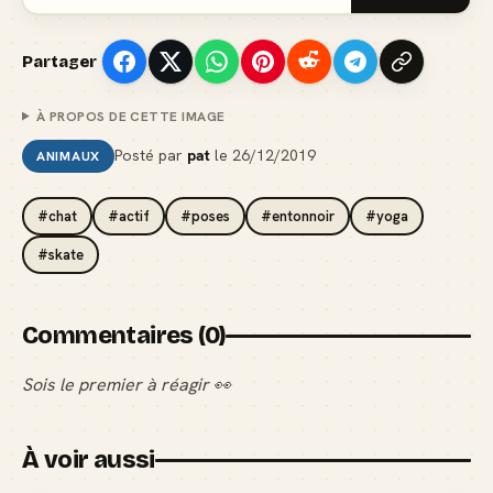
Partager
À PROPOS DE CETTE IMAGE
Posté par
pat
le
26/12/2019
ANIMAUX
#chat
#actif
#poses
#entonnoir
#yoga
#skate
Commentaires (0)
Sois le premier à réagir 👀
À voir aussi