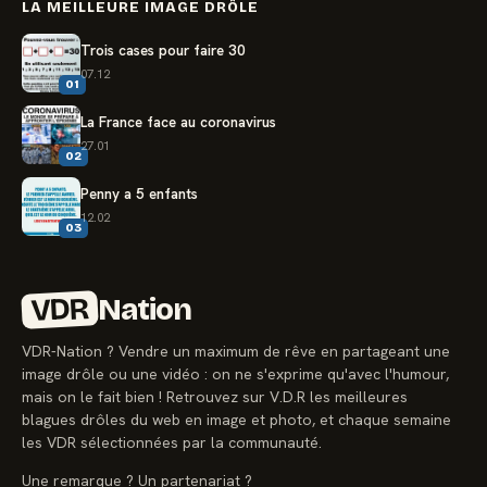
LA MEILLEURE IMAGE DRÔLE
Trois cases pour faire 30
07.12
01
La France face au coronavirus
27.01
02
Penny a 5 enfants
12.02
03
VDR
Nation
VDR-Nation ? Vendre un maximum de rêve en partageant une
image drôle ou une vidéo : on ne s'exprime qu'avec l'humour,
mais on le fait bien ! Retrouvez sur V.D.R les meilleures
blagues drôles du web en image et photo, et chaque semaine
les VDR sélectionnées par la communauté.
Une remarque ? Un partenariat ?