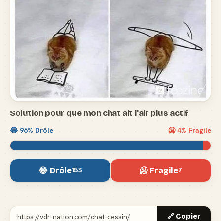
Solution pour que mon chat ait l'air plus actif
😂
96
% Drôle
🥶
4
% Fragile
😂 Drôle
🥶 Fragile
153
7
🔗 Copier