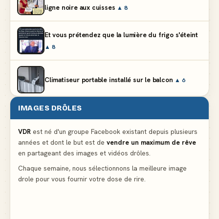
ligne noire aux cuisses
▲ 8
Et vous prétendez que la lumière du frigo s'éteint
▲ 8
Climatiseur portable installé sur le balcon
▲ 6
IMAGES DRÔLES
Partager l'addition alors que vous n'avez pris
qu'une entrée
▲ 536
VDR
est né d'un groupe Facebook existant depuis plusieurs
années et dont le but est de
vendre un maximum de rêve
en partageant des images et vidéos drôles.
Le mendiant revient avec un livre de cuisine
▲ 4
Chaque semaine, nous sélectionnons la meilleure image
drole pour vous fournir votre dose de rire.
La voisine en bikini pour que le mari tonde la
pelouse
▲ 4