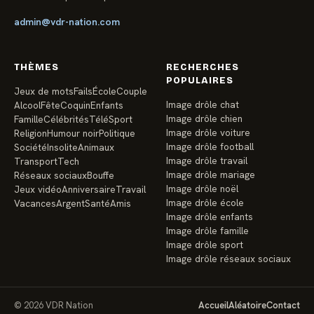
admin@vdr-nation.com
THÈMES
RECHERCHES
POPULAIRES
Jeux de mots
Fails
École
Couple
Image drôle chat
Alcool
Fête
Coquin
Enfants
Image drôle chien
Famille
Célébrités
Télé
Sport
Image drôle voiture
Religion
Humour noir
Politique
Image drôle football
Société
Insolite
Animaux
Image drôle travail
Transport
Tech
Image drôle mariage
Réseaux sociaux
Bouffe
Image drôle noël
Jeux vidéo
Anniversaire
Travail
Image drôle école
Vacances
Argent
Santé
Amis
Image drôle enfants
Image drôle famille
Image drôle sport
Image drôle réseaux sociaux
© 2026 VDR Nation
Accueil
Aléatoire
Contact