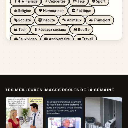
👨‍👩‍👧 Famille
⭐ Célébrités
📺 Télé
⚽ Sport
🙏 Religion
🖤 Humour noir
🏛️ Politique
🗞️ Société
🤯 Insolite
🐾 Animaux
🚗 Transport
💻 Tech
📱 Réseaux sociaux
🍔 Bouffe
🎮 Jeux vidéo
🎂 Anniversaire
💼 Travail
🏖️ Vacances
💸 Argent
🏥 Santé
👯 Amis
LES MEILLEURES IMAGES DRÔLES DE LA SEMAINE