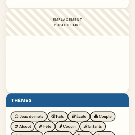
EMPLACEMENT
PUBLICITAIRE
THÈMES
😏 Jeux de mots
🤦 Fails
🎒 École
💑 Couple
🍺 Alcool
🎉 Fête
🌶️ Coquin
👶 Enfants