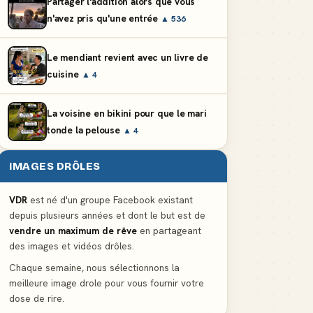
Partager l'addition alors que vous
n'avez pris qu'une entrée
▲ 536
Le mendiant revient avec un livre de
cuisine
▲ 4
La voisine en bikini pour que le mari
tonde la pelouse
▲ 4
IMAGES DRÔLES
VDR
est né d'un groupe Facebook existant
depuis plusieurs années et dont le but est de
vendre un maximum de rêve
en partageant
des images et vidéos drôles.
Chaque semaine, nous sélectionnons la
meilleure image drole pour vous fournir votre
dose de rire.