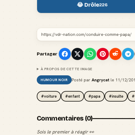
😂 Drôle
226
Partager
À PROPOS DE CETTE IMAGE
Posté par
Angrycat
le
11/12/20
HUMOUR NOIR
#voiture
#enfant
#papa
#insulte
#
Commentaires (0)
Sois le premier à réagir 👀