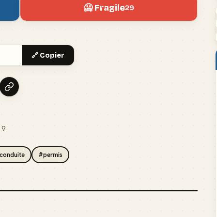
🥶 Fragile
29
🔗 Copier
19
conduite
#permis