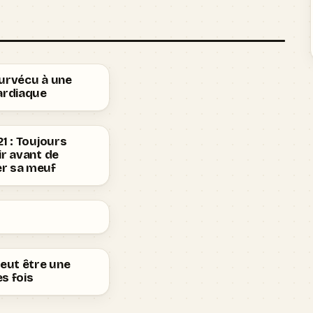
survécu à une
ardiaque
21 : Toujours
ir avant de
r sa meuf
peut être une
s fois