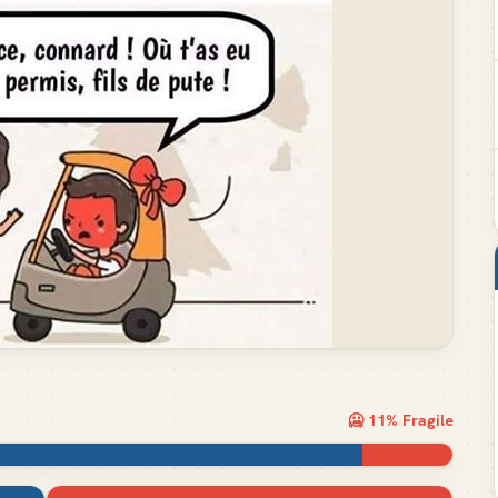
🥶
11
% Fragile