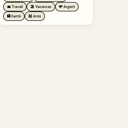
💼 Travail
🏖️ Vacances
💸 Argent
🏥 Santé
👯 Amis