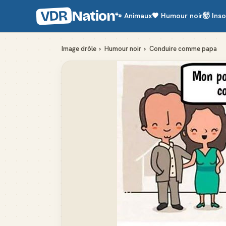
VDR
Nation
🐾
Animaux
🖤
Humour noir
🤯
Inso
Image drôle
›
Humour noir
›
Conduire comme papa