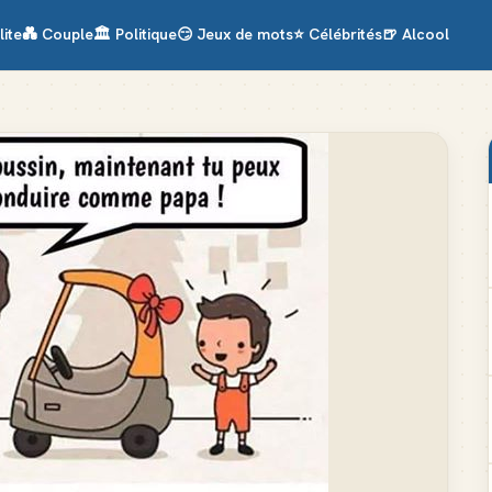
lite
💑
Couple
🏛️
Politique
😏
Jeux de mots
⭐
Célébrités
🍺
Alcool