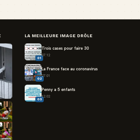
E
LA MEILLEURE IMAGE DRÔLE
Trois cases pour faire 30
07.12
01
La France face au coronavirus
27.01
02
Penny a 5 enfants
12.02
03