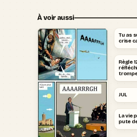
À voir aussi
Tu as 
crise c
Règle 1
réfléch
trompe
JUL
La vie 
pute de