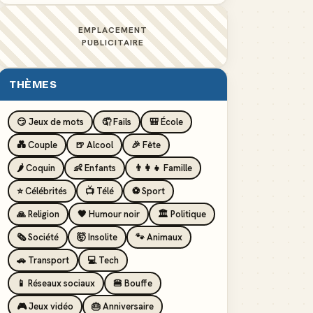
EMPLACEMENT
PUBLICITAIRE
THÈMES
😏 Jeux de mots
🤦 Fails
🎒 École
💑 Couple
🍺 Alcool
🎉 Fête
🌶️ Coquin
👶 Enfants
👨‍👩‍👧 Famille
⭐ Célébrités
📺 Télé
⚽ Sport
🙏 Religion
🖤 Humour noir
🏛️ Politique
🗞️ Société
🤯 Insolite
🐾 Animaux
🚗 Transport
💻 Tech
📱 Réseaux sociaux
🍔 Bouffe
🎮 Jeux vidéo
🎂 Anniversaire