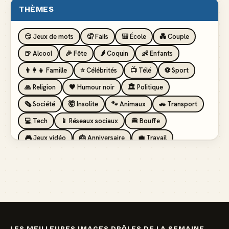
THÈMES
😏 Jeux de mots
🤦 Fails
🎒 École
💑 Couple
🍺 Alcool
🎉 Fête
🌶️ Coquin
👶 Enfants
👨‍👩‍👧 Famille
⭐ Célébrités
📺 Télé
⚽ Sport
🙏 Religion
🖤 Humour noir
🏛️ Politique
🗞️ Société
🤯 Insolite
🐾 Animaux
🚗 Transport
💻 Tech
📱 Réseaux sociaux
🍔 Bouffe
🎮 Jeux vidéo
🎂 Anniversaire
💼 Travail
🏖️ Vacances
💸 Argent
🏥 Santé
👯 Amis
LES MEILLEURES IMAGES DRÔLES DE LA SEMAINE