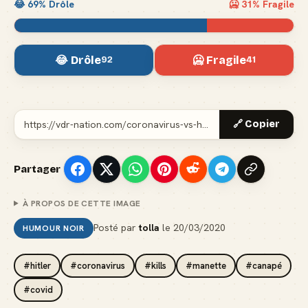
😂
69
% Drôle
🥶
31
% Fragile
😂 Drôle
🥶 Fragile
92
41
🔗 Copier
Partager
À PROPOS DE CETTE IMAGE
Posté par
tolla
le
20/03/2020
HUMOUR NOIR
#hitler
#coronavirus
#kills
#manette
#canapé
#covid