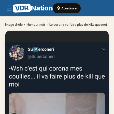
VDR
Nation
☰
🎲 Aléatoire
Image drôle
›
Humour noir
›
Le corona va faire plus de kills que moi