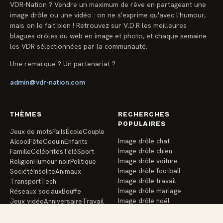
VDR-Nation ? Vendre un maximum de rêve en partageant une
image drôle ou une vidéo : on ne s'exprime qu'avec l'humour,
mais on le fait bien ! Retrouvez sur V.D.R les meilleures
blagues drôles du web en image et photo, et chaque semaine
les VDR sélectionnées par la communauté.
Une remarque ? Un partenariat ?
admin@vdr-nation.com
THÈMES
RECHERCHES
POPULAIRES
Jeux de mots
Fails
École
Couple
Image drôle chat
Alcool
Fête
Coquin
Enfants
Image drôle chien
Famille
Célébrités
Télé
Sport
Image drôle voiture
Religion
Humour noir
Politique
Image drôle football
Société
Insolite
Animaux
Image drôle travail
Transport
Tech
Image drôle mariage
Réseaux sociaux
Bouffe
Image drôle noël
Jeux vidéo
Anniversaire
Travail
Image drôle école
Vacances
Argent
Santé
Amis
Image drôle enfants