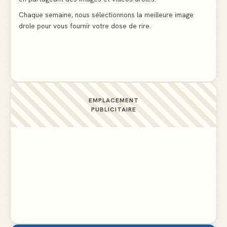
Le mendiant revient avec un livre de cuisine
▲ 4
Chaque semaine, nous sélectionnons la meilleure image
drole pour vous fournir votre dose de rire.
La voisine en bikini pour que le mari tonde la
pelouse
▲ 4
EMPLACEMENT
PUBLICITAIRE