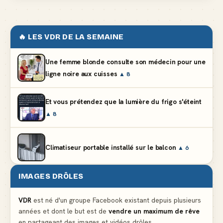
🔥 LES VDR DE LA SEMAINE
Une femme blonde consulte son médecin pour une
ligne noire aux cuisses
▲ 8
Et vous prétendez que la lumière du frigo s'éteint
▲ 8
Climatiseur portable installé sur le balcon
▲ 6
IMAGES DRÔLES
Partager l'addition alors que vous n'avez pris
qu'une entrée
▲ 536
VDR
est né d'un groupe Facebook existant depuis plusieurs
années et dont le but est de
vendre un maximum de rêve
en partageant des images et vidéos drôles.