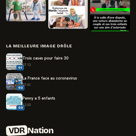
LA MEILLEURE IMAGE DRÔLE
Trois cases pour faire 30
07.12
01
La France face au coronavirus
27.01
02
Penny a 5 enfants
12.02
03
VDR
Nation