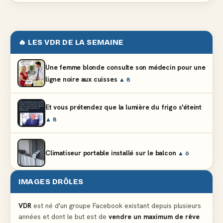
🔥 LES VDR DE LA SEMAINE
Une femme blonde consulte son médecin pour une
ligne noire aux cuisses
▲ 8
Et vous prétendez que la lumière du frigo s'éteint
▲ 8
Climatiseur portable installé sur le balcon
▲ 6
IMAGES DRÔLES
Partager l'addition alors que vous n'avez pris
qu'une entrée
▲ 536
VDR
est né d'un groupe Facebook existant depuis plusieurs
années et dont le but est de
vendre un maximum de rêve