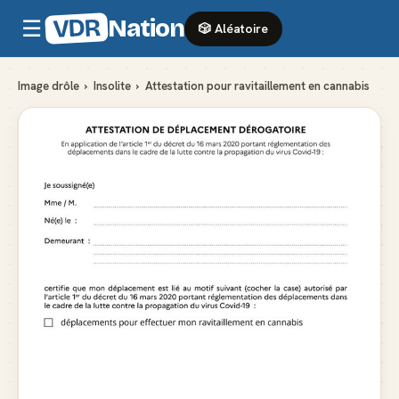
VDR
Nation
☰
🎲 Aléatoire
Image drôle
›
Insolite
›
Attestation pour ravitaillement en cannabis