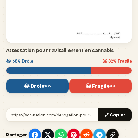
Attestation pour ravitaillement en cannabis
😂
68
% Drôle
🥶
32
% Fragile
😂 Drôle
🥶 Fragile
102
49
🔗 Copier
Partager