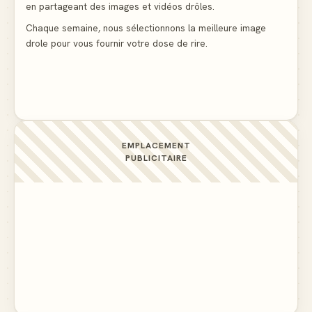
en partageant des images et vidéos drôles.
Le mendiant revient avec un livre de cuisine
▲ 4
Chaque semaine, nous sélectionnons la meilleure image
drole pour vous fournir votre dose de rire.
La voisine en bikini pour que le mari tonde la
pelouse
▲ 4
EMPLACEMENT
PUBLICITAIRE