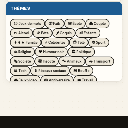
THÈMES
😏 Jeux de mots
🤦 Fails
🎒 École
💑 Couple
🍺 Alcool
🎉 Fête
🌶️ Coquin
👶 Enfants
👨‍👩‍👧 Famille
⭐ Célébrités
📺 Télé
⚽ Sport
🙏 Religion
🖤 Humour noir
🏛️ Politique
🗞️ Société
🤯 Insolite
🐾 Animaux
🚗 Transport
💻 Tech
📱 Réseaux sociaux
🍔 Bouffe
🎮 Jeux vidéo
🎂 Anniversaire
💼 Travail
🏖️ Vacances
💸 Argent
🏥 Santé
👯 Amis