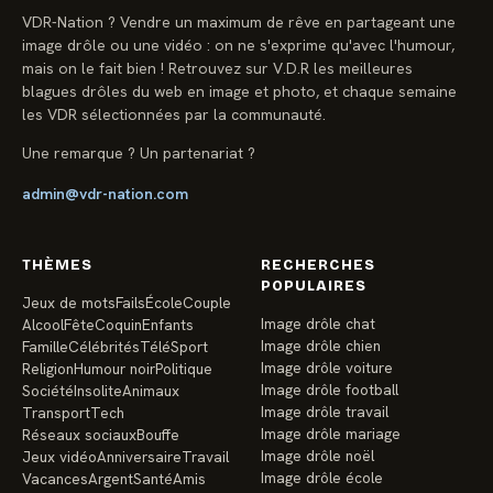
VDR-Nation ? Vendre un maximum de rêve en partageant une
image drôle ou une vidéo : on ne s'exprime qu'avec l'humour,
mais on le fait bien ! Retrouvez sur V.D.R les meilleures
blagues drôles du web en image et photo, et chaque semaine
les VDR sélectionnées par la communauté.
Une remarque ? Un partenariat ?
admin@vdr-nation.com
THÈMES
RECHERCHES
POPULAIRES
Jeux de mots
Fails
École
Couple
Image drôle chat
Alcool
Fête
Coquin
Enfants
Image drôle chien
Famille
Célébrités
Télé
Sport
Image drôle voiture
Religion
Humour noir
Politique
Image drôle football
Société
Insolite
Animaux
Image drôle travail
Transport
Tech
Image drôle mariage
Réseaux sociaux
Bouffe
Image drôle noël
Jeux vidéo
Anniversaire
Travail
Image drôle école
Vacances
Argent
Santé
Amis