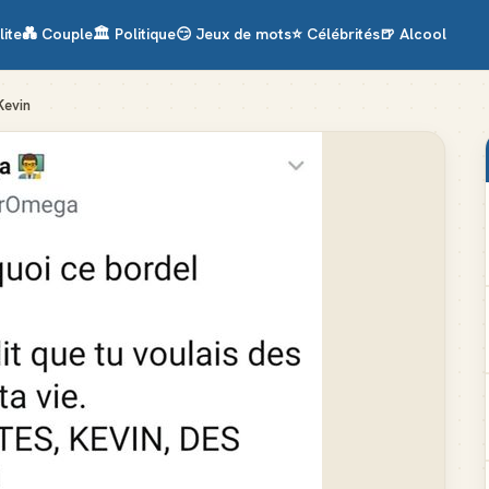
lite
💑
Couple
🏛️
Politique
😏
Jeux de mots
⭐
Célébrités
🍺
Alcool
Kevin