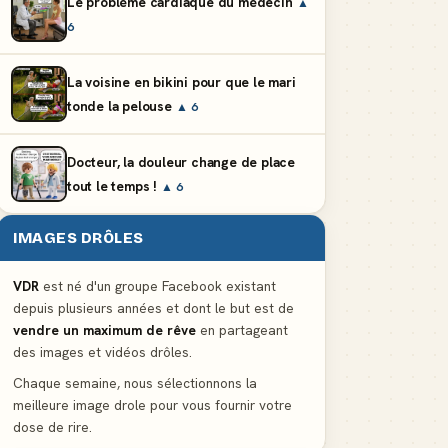
Le problème cardiaque du médecin
▲
6
La voisine en bikini pour que le mari
tonde la pelouse
▲ 6
Docteur, la douleur change de place
tout le temps !
▲ 6
IMAGES DRÔLES
VDR
est né d'un groupe Facebook existant
depuis plusieurs années et dont le but est de
vendre un maximum de rêve
en partageant
des images et vidéos drôles.
Chaque semaine, nous sélectionnons la
meilleure image drole pour vous fournir votre
dose de rire.