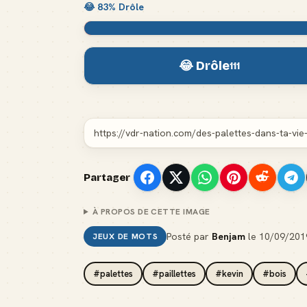
😂
83
% Drôle
😂 Drôle
111
Partager
À PROPOS DE CETTE IMAGE
Posté par
Benjam
le
10/09/201
JEUX DE MOTS
#palettes
#paillettes
#kevin
#bois