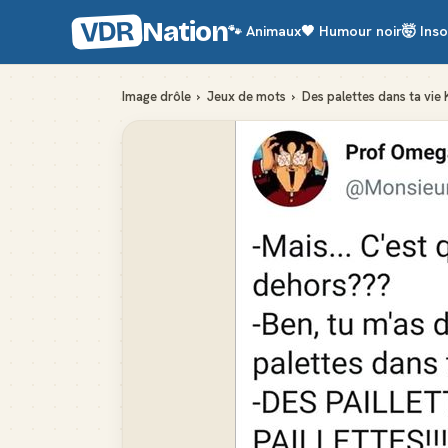
VDR
Nation
🐾
Animaux
🖤
Humour noir
🤯
Inso
Image drôle
›
Jeux de mots
›
Des palettes dans ta vie 