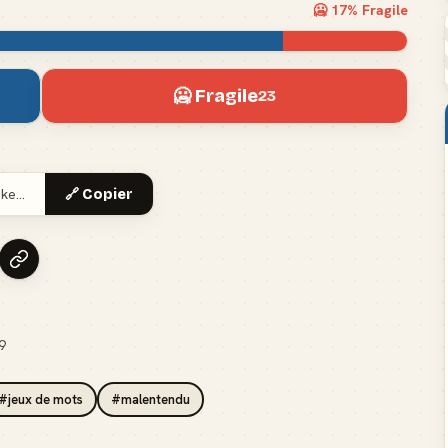
🥶
17
% Fragile
🥶 Fragile
23
🔗 Copier
9
#jeux de mots
#malentendu