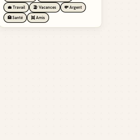
💼 Travail
🏖️ Vacances
💸 Argent
🏥 Santé
👯 Amis