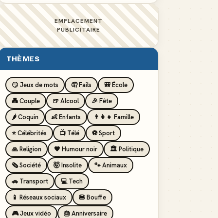
EMPLACEMENT
PUBLICITAIRE
THÈMES
😏 Jeux de mots
🤦 Fails
🎒 École
💑 Couple
🍺 Alcool
🎉 Fête
🌶️ Coquin
👶 Enfants
👨‍👩‍👧 Famille
⭐ Célébrités
📺 Télé
⚽ Sport
🙏 Religion
🖤 Humour noir
🏛️ Politique
🗞️ Société
🤯 Insolite
🐾 Animaux
🚗 Transport
💻 Tech
📱 Réseaux sociaux
🍔 Bouffe
🎮 Jeux vidéo
🎂 Anniversaire