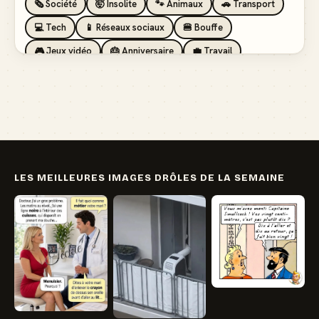
🗞️ Société
🤯 Insolite
🐾 Animaux
🚗 Transport
💻 Tech
📱 Réseaux sociaux
🍔 Bouffe
🎮 Jeux vidéo
🎂 Anniversaire
💼 Travail
🏖️ Vacances
💸 Argent
🏥 Santé
👯 Amis
LES MEILLEURES IMAGES DRÔLES DE LA SEMAINE