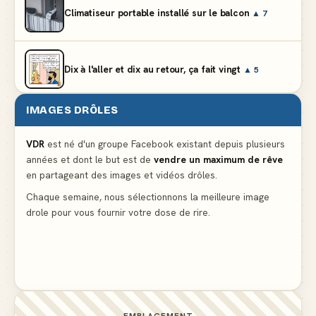
Climatiseur portable installé sur le balcon
▲ 7
Dix à l'aller et dix au retour, ça fait vingt
▲ 5
IMAGES DRÔLES
Et vous prétendez que la lumière du frigo s'éteint
▲ 8
VDR
est né d'un groupe Facebook existant depuis plusieurs
années et dont le but est de
vendre un maximum de rêve
Lidl propose un climatiseur avec gants de boxe et
en partageant des images et vidéos drôles.
protège-dent offerts
▲ 4
Chaque semaine, nous sélectionnons la meilleure image
drole pour vous fournir votre dose de rire.
Le problème cardiaque du médecin
▲ 6
EMPLACEMENT