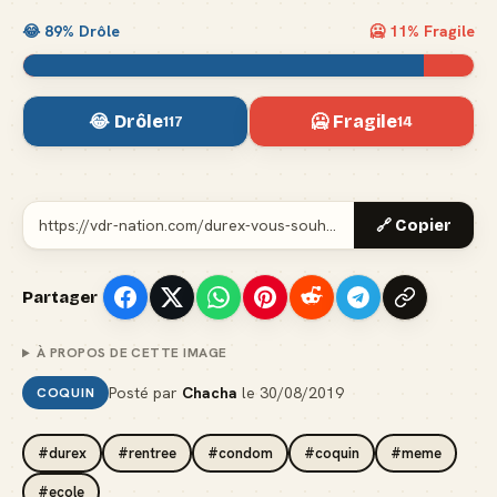
😂
89
% Drôle
🥶
11
% Fragile
😂 Drôle
🥶 Fragile
117
14
🔗 Copier
Partager
À PROPOS DE CETTE IMAGE
Posté par
Chacha
le
30/08/2019
COQUIN
#durex
#rentree
#condom
#coquin
#meme
#ecole