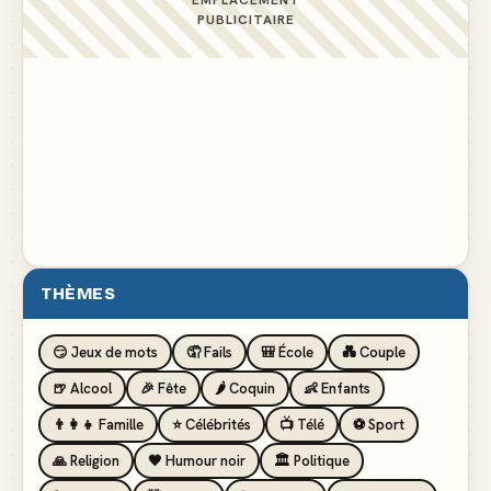
PUBLICITAIRE
THÈMES
😏 Jeux de mots
🤦 Fails
🎒 École
💑 Couple
🍺 Alcool
🎉 Fête
🌶️ Coquin
👶 Enfants
👨‍👩‍👧 Famille
⭐ Célébrités
📺 Télé
⚽ Sport
🙏 Religion
🖤 Humour noir
🏛️ Politique