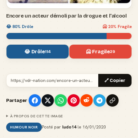
Encore un acteur démoli par la drogue et l'alcool
😂
80
% Drôle
🥶
20
% Fragile
😂 Drôle
🥶 Fragile
114
29
🔗 Copier
Partager
À PROPOS DE CETTE IMAGE
Posté par
ludo14
le
16/01/2020
HUMOUR NOIR