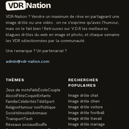
VDR
Nation
VDR-Nation ? Vendre un maximum de rêve en partageant une
image drôle ou une vidéo : on ne s'exprime qu'avec l'humour,
mais on le fait bien ! Retrouvez sur V.D.R les meilleures
blagues drôles du web en image et photo, et chaque semaine
les VDR sélectionnées par la communauté.
Une remarque ? Un partenariat ?
admin@vdr-nation.com
THÈMES
RECHERCHES
POPULAIRES
Jeux de mots
Fails
École
Couple
Image drôle chat
Alcool
Fête
Coquin
Enfants
Image drôle chien
Famille
Célébrités
Télé
Sport
Image drôle voiture
Religion
Humour noir
Politique
Image drôle football
Société
Insolite
Animaux
Image drôle travail
Transport
Tech
Image drôle mariage
Réseaux sociaux
Bouffe