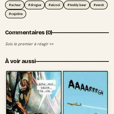
#acteur
#drogue
#alcool
#teddy bear
#ewok
#cajoline
Commentaires (0)
Sois le premier à réagir 👀
À voir aussi