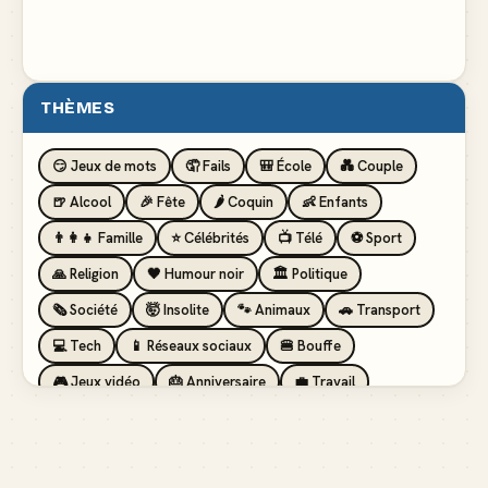
THÈMES
😏 Jeux de mots
🤦 Fails
🎒 École
💑 Couple
🍺 Alcool
🎉 Fête
🌶️ Coquin
👶 Enfants
👨‍👩‍👧 Famille
⭐ Célébrités
📺 Télé
⚽ Sport
🙏 Religion
🖤 Humour noir
🏛️ Politique
🗞️ Société
🤯 Insolite
🐾 Animaux
🚗 Transport
💻 Tech
📱 Réseaux sociaux
🍔 Bouffe
🎮 Jeux vidéo
🎂 Anniversaire
💼 Travail
🏖️ Vacances
💸 Argent
🏥 Santé
👯 Amis