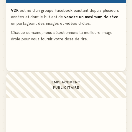
Le problème cardiaque du médecin
▲ 6
VDR
est né d'un groupe Facebook existant depuis plusieurs
années et dont le but est de
vendre un maximum de rêve
La voisine en bikini pour que le mari tonde la
en partageant des images et vidéos drôles.
pelouse
▲ 6
Chaque semaine, nous sélectionnons la meilleure image
drole pour vous fournir votre dose de rire.
Docteur, la douleur change de place tout le temps !
▲ 6
EMPLACEMENT
PUBLICITAIRE