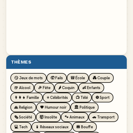
THÈMES
😏 Jeux de mots
🤦 Fails
🎒 École
💑 Couple
🍺 Alcool
🎉 Fête
🌶️ Coquin
👶 Enfants
👨‍👩‍👧 Famille
⭐ Célébrités
📺 Télé
⚽ Sport
🙏 Religion
🖤 Humour noir
🏛️ Politique
🗞️ Société
🤯 Insolite
🐾 Animaux
🚗 Transport
💻 Tech
📱 Réseaux sociaux
🍔 Bouffe