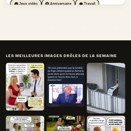
🎮 Jeux vidéo
🎂 Anniversaire
💼 Travail
🏖️ Vacances
💸 Argent
🏥 Santé
👯 Amis
LES MEILLEURES IMAGES DRÔLES DE LA SEMAINE