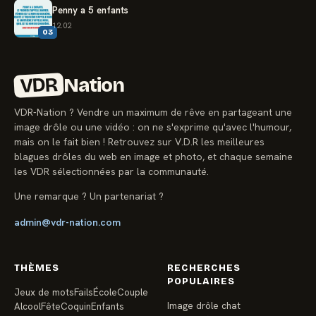
Penny a 5 enfants
12.02
03
VDR
Nation
VDR-Nation ? Vendre un maximum de rêve en partageant une
image drôle ou une vidéo : on ne s'exprime qu'avec l'humour,
mais on le fait bien ! Retrouvez sur V.D.R les meilleures
blagues drôles du web en image et photo, et chaque semaine
les VDR sélectionnées par la communauté.
Une remarque ? Un partenariat ?
admin@vdr-nation.com
THÈMES
RECHERCHES
POPULAIRES
Jeux de mots
Fails
École
Couple
Image drôle chat
Alcool
Fête
Coquin
Enfants