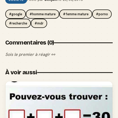
#google
#homme mature
#femme mature
#porno
#recherche
#mdr
Commentaires (0)
Sois le premier à réagir 👀
À voir aussi