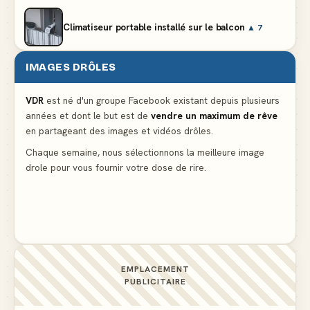
Climatiseur portable installé sur le balcon
▲ 7
IMAGES DRÔLES
Le problème cardiaque du médecin
▲ 6
VDR
est né d'un groupe Facebook existant depuis plusieurs
années et dont le but est de
vendre un maximum de rêve
La voisine en bikini pour que le mari tonde la
en partageant des images et vidéos drôles.
pelouse
▲ 6
Chaque semaine, nous sélectionnons la meilleure image
drole pour vous fournir votre dose de rire.
Docteur, la douleur change de place tout le temps !
▲ 6
EMPLACEMENT
PUBLICITAIRE