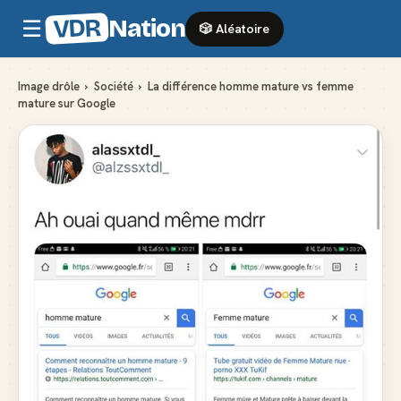
VDR
Nation
☰
🎲 Aléatoire
Image drôle
›
Société
›
La différence homme mature vs femme
mature sur Google