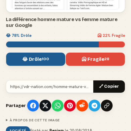
La différence homme mature vs femme mature
sur Google
😂
78
% Drôle
🥶
22
% Fragile
😂 Drôle
🥶 Fragile
100
28
🔗 Copier
Partager
À PROPOS DE CETTE IMAGE
Posté par
Benjam
le
20/08/2018
SOCIÉTÉ