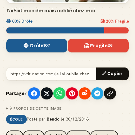
J'ai fait mon dm mais oublié chez moi
😂
80
% Drôle
🥶
20
% Fragile
😂 Drôle
🥶 Fragile
107
26
🔗 Copier
Partager
À PROPOS DE CETTE IMAGE
Posté par
Bendo
le
30/12/2018
ÉCOLE