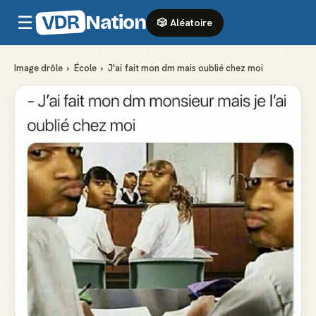
VDR
Nation
☰
🎲 Aléatoire
Image drôle
›
École
›
J'ai fait mon dm mais oublié chez moi