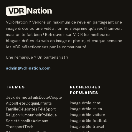
VDR
Nation
VDR-Nation ? Vendre un maximum de rêve en partageant une
image drôle ou une vidéo : on ne s'exprime qu'avec l'humour,
mais on le fait bien ! Retrouvez sur V.D.R les meilleures
blagues drôles du web en image et photo, et chaque semaine
les VDR sélectionnées par la communauté.
Une remarque ? Un partenariat ?
admin@vdr-nation.com
THÈMES
RECHERCHES
POPULAIRES
Jeux de mots
Fails
École
Couple
Image drôle chat
Alcool
Fête
Coquin
Enfants
Image drôle chien
Famille
Célébrités
Télé
Sport
Image drôle voiture
Religion
Humour noir
Politique
Image drôle football
Société
Insolite
Animaux
Image drôle travail
Transport
Tech