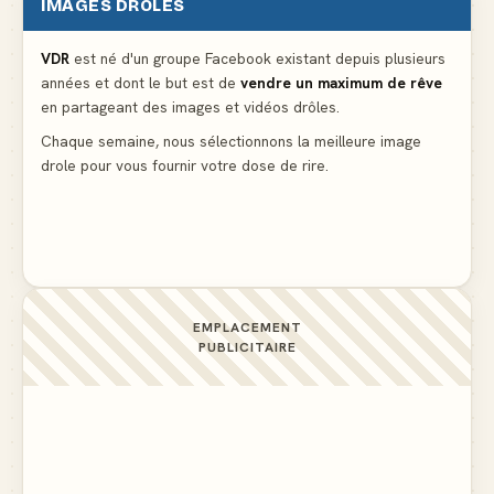
IMAGES DRÔLES
Le problème cardiaque du médecin
▲ 6
VDR
est né d'un groupe Facebook existant depuis plusieurs
années et dont le but est de
vendre un maximum de rêve
La voisine en bikini pour que le mari tonde la
en partageant des images et vidéos drôles.
pelouse
▲ 6
Chaque semaine, nous sélectionnons la meilleure image
drole pour vous fournir votre dose de rire.
Docteur, la douleur change de place tout le temps !
▲ 6
EMPLACEMENT
PUBLICITAIRE