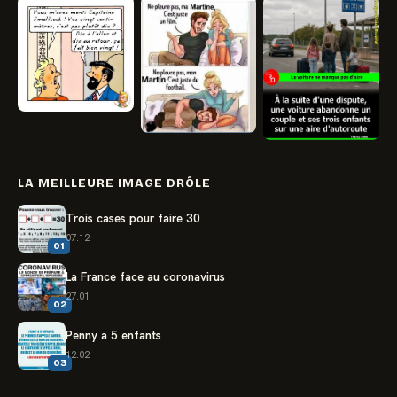
LA MEILLEURE IMAGE DRÔLE
Trois cases pour faire 30
07.12
01
La France face au coronavirus
27.01
02
Penny a 5 enfants
12.02
03