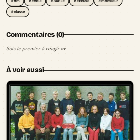
#dm
#école
#oublié
#excuse
#monsieur
#classe
Commentaires (0)
Sois le premier à réagir 👀
À voir aussi