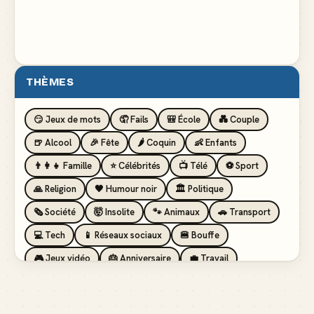
THÈMES
😏 Jeux de mots
🤦 Fails
🎒 École
💑 Couple
🍺 Alcool
🎉 Fête
🌶️ Coquin
👶 Enfants
👨‍👩‍👧 Famille
⭐ Célébrités
📺 Télé
⚽ Sport
🙏 Religion
🖤 Humour noir
🏛️ Politique
🗞️ Société
🤯 Insolite
🐾 Animaux
🚗 Transport
💻 Tech
📱 Réseaux sociaux
🍔 Bouffe
🎮 Jeux vidéo
🎂 Anniversaire
💼 Travail
🏖️ Vacances
💸 Argent
🏥 Santé
👯 Amis