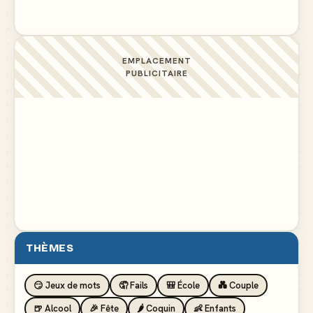
EMPLACEMENT
PUBLICITAIRE
THÈMES
😏 Jeux de mots
🤦 Fails
🎒 École
💑 Couple
🍺 Alcool
🎉 Fête
🌶️ Coquin
👶 Enfants