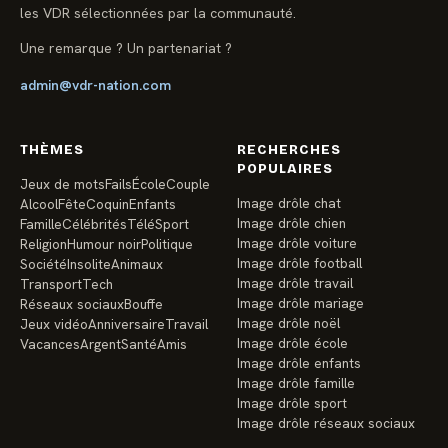
les VDR sélectionnées par la communauté.
Une remarque ? Un partenariat ?
admin@vdr-nation.com
THÈMES
RECHERCHES
POPULAIRES
Jeux de mots
Fails
École
Couple
Image drôle chat
Alcool
Fête
Coquin
Enfants
Image drôle chien
Famille
Célébrités
Télé
Sport
Image drôle voiture
Religion
Humour noir
Politique
Image drôle football
Société
Insolite
Animaux
Image drôle travail
Transport
Tech
Image drôle mariage
Réseaux sociaux
Bouffe
Image drôle noël
Jeux vidéo
Anniversaire
Travail
Image drôle école
Vacances
Argent
Santé
Amis
Image drôle enfants
Image drôle famille
Image drôle sport
Image drôle réseaux sociaux