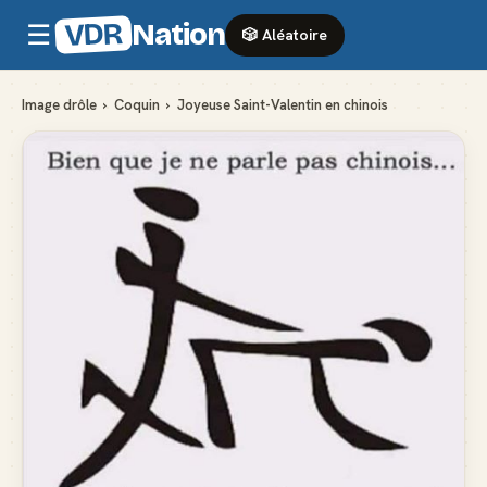
VDR
Nation
☰
🎲 Aléatoire
Image drôle
›
Coquin
›
Joyeuse Saint-Valentin en chinois