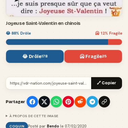
Joyeuse Saint-Valentin en chinois
😂
88
% Drôle
🥶
12
% Fragile
😂 Drôle
🥶 Fragile
178
25
🔗 Copier
Partager
À PROPOS DE CETTE IMAGE
Posté par
Bendo
le
07/02/2020
COQUIN