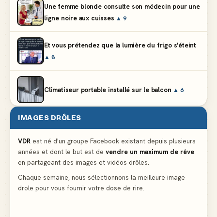
Une femme blonde consulte son médecin pour une
ligne noire aux cuisses
▲ 9
Et vous prétendez que la lumière du frigo s'éteint
▲ 8
Climatiseur portable installé sur le balcon
▲ 6
IMAGES DRÔLES
Partager l'addition alors que vous n'avez pris
qu'une entrée
▲ 537
VDR
est né d'un groupe Facebook existant depuis plusieurs
années et dont le but est de
vendre un maximum de rêve
en partageant des images et vidéos drôles.
Le mendiant revient avec un livre de cuisine
▲ 5
Chaque semaine, nous sélectionnons la meilleure image
drole pour vous fournir votre dose de rire.
Ne pleure pas mon Martin, c'est juste du football
▲ 5