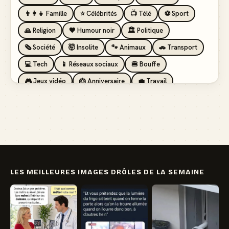
👨‍👩‍👧 Famille
⭐ Célébrités
📺 Télé
⚽ Sport
🙏 Religion
🖤 Humour noir
🏛️ Politique
🗞️ Société
🤯 Insolite
🐾 Animaux
🚗 Transport
💻 Tech
📱 Réseaux sociaux
🍔 Bouffe
🎮 Jeux vidéo
🎂 Anniversaire
💼 Travail
🏖️ Vacances
💸 Argent
🏥 Santé
👯 Amis
LES MEILLEURES IMAGES DRÔLES DE LA SEMAINE